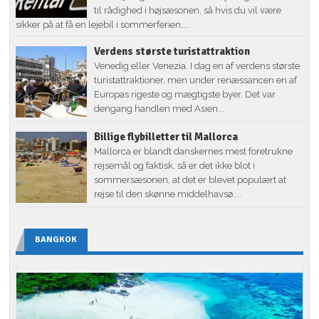
til rådighed i højsæsonen, så hvis du vil være
sikker på at få en lejebil i sommerferien,...
Verdens største turistattraktion
Venedig eller Venezia. I dag en af verdens største
turistattraktioner, men under renæssancen en af
Europas rigeste og mægtigste byer. Det var
dengang handlen med Asien...
Billige flybilletter til Mallorca
Mallorca er blandt danskernes mest foretrukne
rejsemål og faktisk, så er det ikke blot i
sommersæsonen, at det er blevet populært at
rejse til den skønne middelhavsø....
BANGKOK