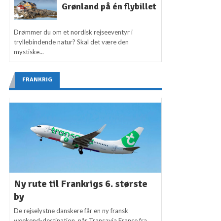
Grønland på én flybillet
Drømmer du om et nordisk rejseeventyr i
tryllebindende natur? Skal det være den
mystiske...
FRANKRIG
Ny rute til Frankrigs 6. største
by
De rejselystne danskere får en ny fransk
weekend-destination, når Transavia France fra