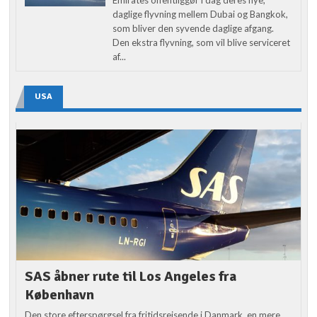
daglige flyvning mellem Dubai og Bangkok,
som bliver den syvende daglige afgang.
Den ekstra flyvning, som vil blive serviceret
af...
USA
SAS åbner rute til Los Angeles fra
København
Den store efterspørgsel fra fritidsrejsende i Danmark, en mere