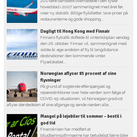
20% flere danskere overnattede i den tyske
hovedstad i 2007 sammenlignet med året før,
viser ny statistik. Billige flybilletter, lave priser på
restauranterne og gode shopping...
Dagligt til Hong Kong med Finnair
Finnairs flytrafik skiftede til vintertidsplan søndag
den 26. oktober. Finnair vil, sammenlignet med
sidste år, øge andelen af fly til langdistance
destinationer den kommende vinter.
Flyselskabet...
Norwegian aflyser 85 procent af sine
flyvninger
På grund af svigtende efterspørgsel og
rejserestriktioner over hele verden som følge af
COVID-19-situationen, vil Norwegian gradvist
aflyse størstedelen af sine afgange og sende næsten alle...
Mangel på lejebiler til sommer – bestil i
god tid
Finanskrisen har medført at
biludlejningsfirmaerne har betydeligt færre biler