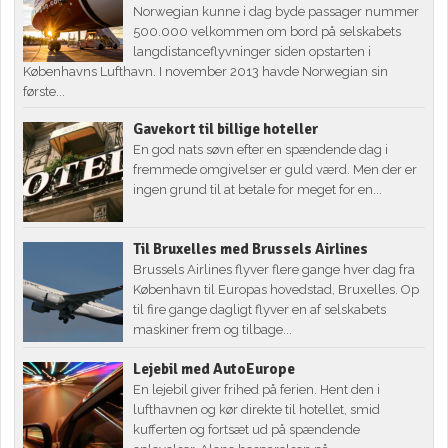
Norwegian kunne i dag byde passager nummer
500.000 velkommen om bord på selskabets
langdistanceflyvninger siden opstarten i
Københavns Lufthavn. I november 2013 havde Norwegian sin
første...
Gavekort til billige hoteller
En god nats søvn efter en spændende dag i
fremmede omgivelser er guld værd. Men der er
ingen grund til at betale for meget for en...
Til Bruxelles med Brussels Airlines
Brussels Airlines flyver flere gange hver dag fra
København til Europas hovedstad, Bruxelles. Op
til fire gange dagligt flyver en af selskabets
maskiner frem og tilbage...
Lejebil med AutoEurope
En lejebil giver frihed på ferien. Hent den i
lufthavnen og kør direkte til hotellet, smid
kufferten og fortsæt ud på spændende