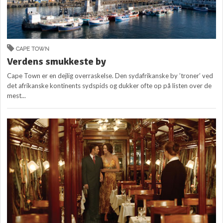
CAPE TOWN
Verdens smukkeste by
Cape Town er en dejlig overraskelse. Den sydafrikanske by ’troner’ ved
det afrikanske kontinents sydspids og dukker ofte op på listen over de
mest...