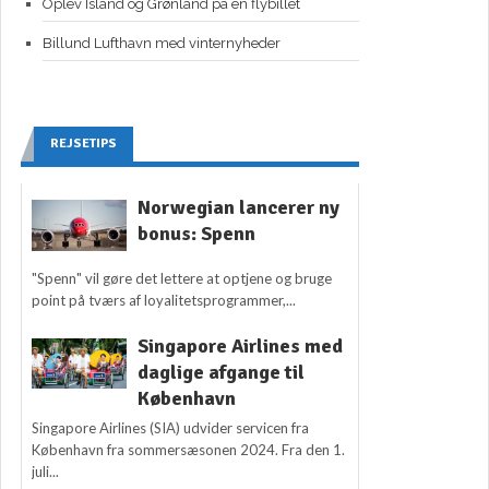
Oplev Island og Grønland på én flybillet
Billund Lufthavn med vinternyheder
REJSETIPS
Norwegian lancerer ny
bonus: Spenn
"Spenn" vil gøre det lettere at optjene og bruge
point på tværs af loyalitetsprogrammer,...
Singapore Airlines med
daglige afgange til
København
Singapore Airlines (SIA) udvider servicen fra
København fra sommersæsonen 2024. Fra den 1.
juli...