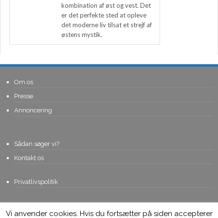
kombination af øst og vest. Det
er det perfekte sted at opleve
det moderne liv tilsat et strejf af
østens mystik.
Om os
Presse
Annoncering
Sådan søger vi?
Kontakt os
Privatlivspolitik
Vi anvender cookies. Hvis du fortsætter på siden accepterer
© Copyright 2015, Viviro.com ApS
- Alle rettigheder forbeholdes. Vi