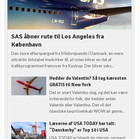
SAS åbner rute til Los Angeles fra
København
Den store efterspørgsel fra fritidsrejsende i Danmark, en mere
attraktiv tidstabel medvirker til, at ruten bliver en del af
trafikprogrammet fremover fra Kastrup. Der bliver seks...
Hedder du Valentin? Så tag kæresten
GRATIS til New York
Det er snart Valentins dag, og det kan være
irriterende for folk, der hedder enten
Valentin eller Valentina. Det vil det
islandske lavprisselskab WOW air gerne...
Læserne af USA TODAY har talt:
“Danskerby” er Top 10 i USA
USA TODAY er blandt de største, og mest