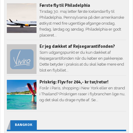
Første fly til Philadelphia
Tirsdag 30. maj letter første Icelandairfly til
Philadelphia, Pennsylvania på den amerikanske
østkyst med fire ugentlige afgange onsdag,
fredag, lørdag og søndag. Philadelphia er godt
placeret...
Er jeg dækket af Rejsegarantifonden?
Som udgangspunkt er du kun dækket af
Rejsegarantifonden når du køber en pakkerejse.
Dette betyder i praksis at du skal købe mere end
blot en flybillet...
Priskrig: Flyv for 264,- kr tur/retur!
Forår i Paris, shopping i New York eller en strand
i Thailand? Priskrigen raser i flybranchen lige nu,
og det skal du drage nytte af. Se...
BANGKOK