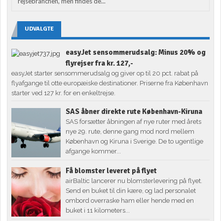
rejsebranchen, men findes de...
UDVALGTE
easyJet sensommerudsalg: Minus 20% og
flyrejser fra kr. 127,-
easyJet starter sensommerudsalg og giver op til 20 pct. rabat på
flyafgange til otte europæiske destinationer. Priserne fra København
starter ved 127 kr. for en enkeltrejse.
SAS åbner direkte rute København-Kiruna
SAS forsætter åbningen af nye ruter med årets
nye 29. rute, denne gang mod nord mellem
København og Kiruna i Sverige. De to ugentlige
afgange kommer...
Få blomster leveret på flyet
airBaltic lancerer nu blomsterlevering på flyet.
Send en buket til din kære, og lad personalet
ombord overraske ham eller hende med en
buket i 11 kilometers...