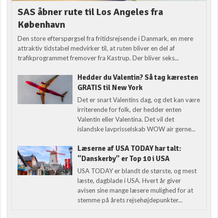
SAS åbner rute til Los Angeles fra
København
Den store efterspørgsel fra fritidsrejsende i Danmark, en mere
attraktiv tidstabel medvirker til, at ruten bliver en del af
trafikprogrammet fremover fra Kastrup. Der bliver seks...
Hedder du Valentin? Så tag kæresten
GRATIS til New York
Det er snart Valentins dag, og det kan være
irriterende for folk, der hedder enten
Valentin eller Valentina. Det vil det
islandske lavprisselskab WOW air gerne...
Læserne af USA TODAY har talt:
“Danskerby” er Top 10 i USA
USA TODAY er blandt de største, og mest
læste, dagblade i USA. Hvert år giver
avisen sine mange læsere mulighed for at
stemme på årets rejsehøjdepunkter...