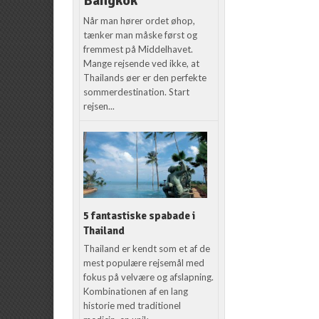
Bangkok
Når man hører ordet øhop,
tænker man måske først og
fremmest på Middelhavet.
Mange rejsende ved ikke, at
Thailands øer er den perfekte
sommerdestination. Start
rejsen...
5 fantastiske spabade i
Thailand
Thailand er kendt som et af de
mest populære rejsemål med
fokus på velvære og afslapning.
Kombinationen af en lang
historie med traditionel