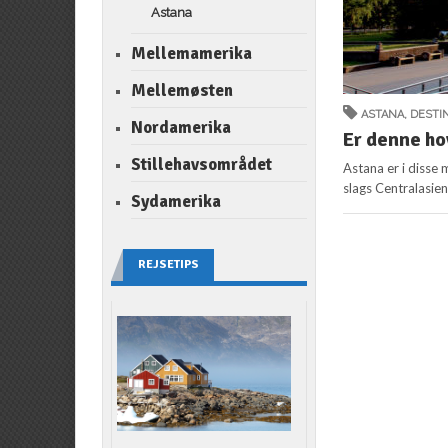
Astana
Mellemamerika
Mellemøsten
ASTANA
,
DESTI
Nordamerika
Er denne ho
Stillehavsområdet
Astana er i disse
slags Centralasien
Sydamerika
REJSETIPS