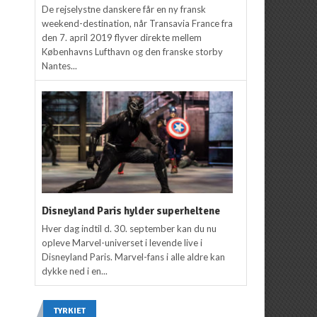
De rejselystne danskere får en ny fransk
weekend-destination, når Transavia France fra
den 7. april 2019 flyver direkte mellem
Københavns Lufthavn og den franske storby
Nantes...
Disneyland Paris hylder superheltene
Hver dag indtil d. 30. september kan du nu
opleve Marvel-universet i levende live i
Disneyland Paris. Marvel-fans i alle aldre kan
dykke ned i en...
TYRKIET