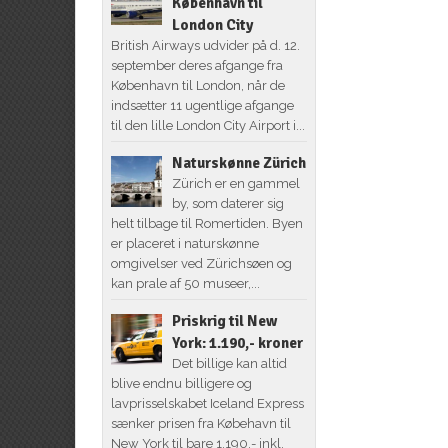
København til
London City
British Airways udvider på d. 12.
september deres afgange fra
København til London, når de
indsætter 11 ugentlige afgange
til den lille London City Airport i...
Naturskønne Zürich
Zürich er en gammel
by, som daterer sig
helt tilbage til Romertiden. Byen
er placeret i naturskønne
omgivelser ved Zürichsøen og
kan prale af 50 museer,...
Priskrig til New
York: 1.190,- kroner
Det billige kan altid
blive endnu billigere og
lavprisselskabet Iceland Express
sænker prisen fra Købehavn til
New York til bare 1.190,- inkl.