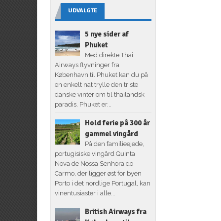
UDVALGTE
5 nye sider af
Phuket
Med direkte Thai
Airways flyvninger fra
København til Phuket kan du på
en enkelt nat trylle den triste
danske vinter om til thailandsk
paradis. Phuket er...
Hold ferie på 300 år
gammel vingård
På den familieejede,
portugisiske vingård Quinta
Nova de Nossa Senhora do
Carmo, der ligger øst for byen
Porto i det nordlige Portugal, kan
vinentusiaster i alle...
British Airways fra