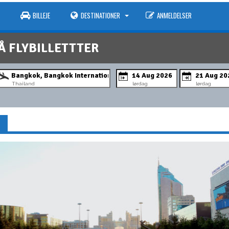
BILLEJE
DESTINATIONER
ANMELDELSER
Å FLYBILLETTTER
Thailand
lørdag
lørdag
N