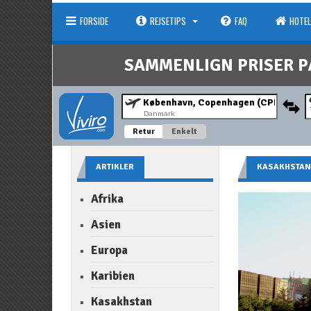
FORSIDE
REJSETIPS
FAQ
HOTEL
SAMMENLIGN PRISER P
Danmark
Retur
Enkelt
ARTIKLER
KASAKHSTA
Afrika
Asien
Europa
Karibien
Kasakhstan