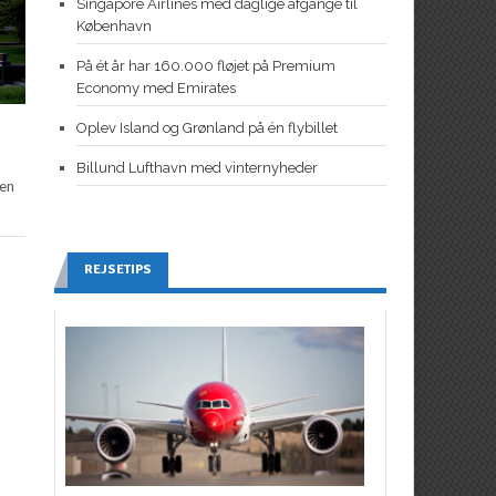
Singapore Airlines med daglige afgange til
København
På ét år har 160.000 fløjet på Premium
Economy med Emirates
Oplev Island og Grønland på én flybillet
Billund Lufthavn med vinternyheder
 en
REJSETIPS