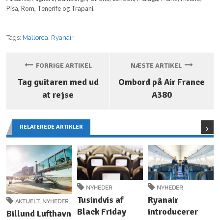
Pisa, Rom, Tenerife og Trapani.
Tags:
Mallorca
,
Ryanair
FORRIGE ARTIKEL
NÆSTE ARTIKEL
Tag guitaren med ud
Ombord på Air France
at rejse
A380
RELATEREDE ARTIKLER
NYHEDER
NYHEDER
Tusindvis af
Ryanair
AKTUELT
,
NYHEDER
Black Friday
introducerer
Billund Lufthavn