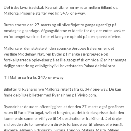
Det irske lavprisselskab Ryanair åbner en ny rute mellem Billund og
Mallorca. Priserne starter ved kr. 347,- one-way.
Ruten starter den 27. marts og vil blive fløjet to gange ugentligt på
onsdage og søndage. Afgangstiderne er ideelle for de, der enten ønsker
en forlænget weekend eller et længere ophold på den spanske ferieø.
Mallorca er den største ø i den spanske øgruppe Balearerne i det
vestlige Middelhav. Naturen byder på mange særprægede og
forskelligartede oplevelser på et lille geografisk område. Øen har mange
dejlige strande og et livligt byliv i hovedstaden Palma de Mallorca.
Til Mallorca fra kr. 347,- one-way
Billetter til Ryanaris nye Mallorca rute fås fra kr. 347 one-way. Du kan
finde de billige billetter med Ryanair her på Viviro.com.
Ryanair har desuden offentliggjort, at det den 27. marts også genåbner
ruten til Faro i Portugal, hvilket betyder, at det irske lavprisselskab den
kommende sommer vil flyve til 14 destinationer fra Billund. Det drejer
sig foruden de to nævnte om direkte forbindelser til følgende feriemål:
Alicante, Alghero, Edinburgh, Girona, London, Malaga, Malta, Milano,