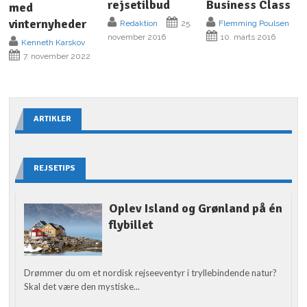
rejsetilbud
Business Class
med
vinternyheder
Redaktion
25.
Flemming Poulsen
november 2016
10. marts 2016
Kenneth Karskov
7. november 2022
ARTIKLER
REJSETIPS
Oplev Island og Grønland på én
flybillet
Drømmer du om et nordisk rejseeventyr i tryllebindende natur?
Skal det være den mystiske...