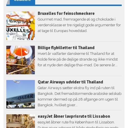
Bruxelles for feinschmeckere
Gourmet mad, fremragende øl og chokolade i
verdensklasse er tre rigeligt gode argumenter for
at tage til Europas hovedstad.
Billige flybilletter til Thailand
Hvert år valfarter danskerne til Thailand for at
holde ferie på de dejlige strande og ikke mindst
for at nyde den dejlige thai-mad. De senere år...
Qatar Airways udvider til Thailand
Qatar Airways sætter ekstra fly ind på ruten til
Bangkok. Det fremadstormende arabiske selskab
kommer dermed op på 28 afgange om ugen til
Bangkok, hvilket giver...
easyJet åbner lavprisrute til Lissabon
easyJet åbner rute fra København til Lissabon.
Ruten giver adgang til både storbyferie og gode