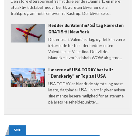
Den store efterspørgsel fra fritidsrejsende i Danmark, en mere
attraktiv tidstabel medvirker til, at ruten bliver en del af
trafikprogrammet fremover fra Kastrup. Der bliver seks...
Hedder du Valentin? Så tag kæresten
GRATIS til New York
Det er snart Valentins dag, og det kan være
irriterende for folk, der hedder enten
Valentin eller Valentina. Det vil det
islandske lavprisselskab WOW air gerne...
Læserne af USA TODAY har talt:
“Danskerby” er Top 10 i USA
USA TODAY er blandt de største, og mest
læste, dagblade i USA. Hvert år giver avisen
sine mange læsere mulighed for at stemme
på årets rejsehøjdepunkter...
SØG