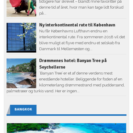
tidligere har skrevet – blandt mine favoritter på
denne tid af året, hvor man kan tage lidt forskud
på...
Ny interkontinental rute til København
Nu får Københavns Lufthavn endnu en
interkontinental rute. Fra sommeren 2018 vil det
blive muligt at flyve med endnu et selskab fra
Danmark til Mellemøsten og...
Drømmenes hotel: Banyan Tree på
Seychellerne
’Banyan Tree’ er et af denne verdens mest
enestående hoteller. Beliggende for foden af en
kilometerlang drømmestrand med puddersand,
palmetræer og turkis vand. Her er ingen...
BANGKOK