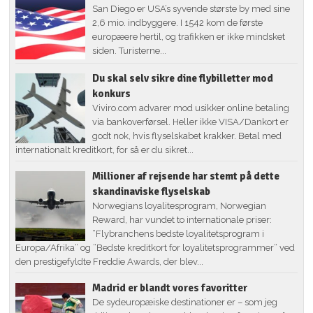
San Diego er USA’s syvende største by med sine
2,6 mio. indbyggere. I 1542 kom de første
europæere hertil, og trafikken er ikke mindsket
siden. Turisterne...
Du skal selv sikre dine flybilletter mod
konkurs
Viviro.com advarer mod usikker online betaling
via bankoverførsel. Heller ikke VISA/Dankort er
godt nok, hvis flyselskabet krakker. Betal med
internationalt kreditkort, for så er du sikret...
Millioner af rejsende har stemt på dette
skandinaviske flyselskab
Norwegians loyalitesprogram, Norwegian
Reward, har vundet to internationale priser:
”Flybranchens bedste loyalitetsprogram i
Europa/Afrika” og ”Bedste kreditkort for loyalitetsprogrammer” ved
den prestigefyldte Freddie Awards, der blev...
Madrid er blandt vores favoritter
De sydeuropæiske destinationer er – som jeg