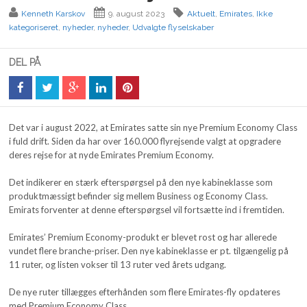
Kenneth Karskov
9. august 2023
Aktuelt
,
Emirates
,
Ikke
kategoriseret
,
nyheder
,
nyheder
,
Udvalgte flyselskaber
DEL PÅ
Det var i august 2022, at Emirates satte sin nye Premium Economy Class
i fuld drift. Siden da har over 160.000 flyrejsende valgt at opgradere
deres rejse for at nyde Emirates Premium Economy.
Det indikerer en stærk efterspørgsel på den nye kabineklasse som
produktmæssigt befinder sig mellem Business og Economy Class.
Emirats forventer at denne efterspørgsel vil fortsætte ind i fremtiden.
Emirates’ Premium Economy-produkt er blevet rost og har allerede
vundet flere branche-priser. Den nye kabineklasse er pt. tilgængelig på
11 ruter, og listen vokser til 13 ruter ved årets udgang.
De nye ruter tillægges efterhånden som flere Emirates-fly opdateres
med Premium Economy Class.