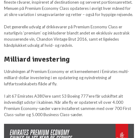
fineste råvarer, inspireret af destinationen og serveret portionsanrettet.
Menuen på Premium Economy Class opdateres i øvrigt hver måned for
at sikre variation i smagsvarianter og retter – også for hyppige rejsende.
Det generelle udvalg af drikkevarer på Premium Economy Class er
naturligvis ‘premium’ og inkluderer blandt andet en eksklusiv australsk
mousserende vin, Chandon Vintage Brut 2016, samt et ligeledes
håndplukket udvalg af hvid- og rødvin.
Milliard investering
Udrulningen af Premium Economy er et kerneelement i Emirates multi-
milliard-dollar investering i en opdatering og nyindretning af
luftfartsselskabets flåde af fly.
I alt 67 Emirates A380’ere samt 53 Boeing 777’ere får udskiftet alt
indvendigt udstyr i kabinen. Når alle fly er opdateret vil over 4.000
Premium Economy-sæder være installeret sammen med over 700 First
Class-suiter og 5.000 Business Class-sæder.