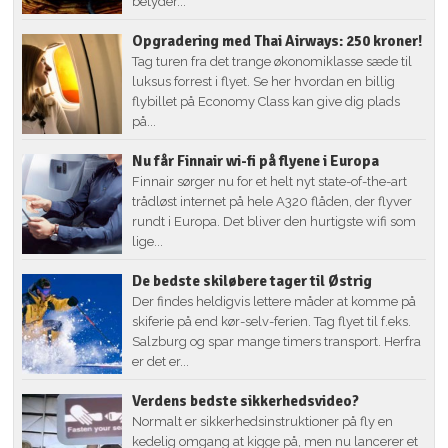
betyder...
Opgradering med Thai Airways: 250 kroner!
Tag turen fra det trange økonomiklasse sæde til
luksus forrest i flyet. Se her hvordan en billig
flybillet på Economy Class kan give dig plads
på...
Nu får Finnair wi-fi på flyene i Europa
Finnair sørger nu for et helt nyt state-of-the-art
trådløst internet på hele A320 flåden, der flyver
rundt i Europa. Det bliver den hurtigste wifi som
lige...
De bedste skiløbere tager til Østrig
Der findes heldigvis lettere måder at komme på
skiferie på end kør-selv-ferien. Tag flyet til f.eks.
Salzburg og spar mange timers transport. Herfra
er det er...
Verdens bedste sikkerhedsvideo?
Normalt er sikkerhedsinstruktioner på fly en
kedelig omgang at kigge på, men nu lancerer et