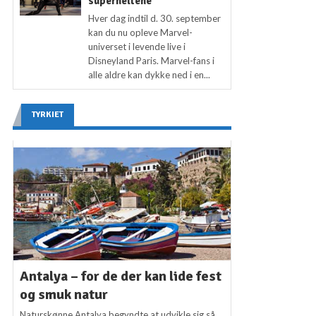
superheltene
Hver dag indtil d. 30. september
kan du nu opleve Marvel-
universet i levende live i
Disneyland Paris. Marvel-fans i
alle aldre kan dykke ned i en...
TYRKIET
Antalya – for de der kan lide fest
og smuk natur
Naturskønne Antalya begyndte at udvikle sig så