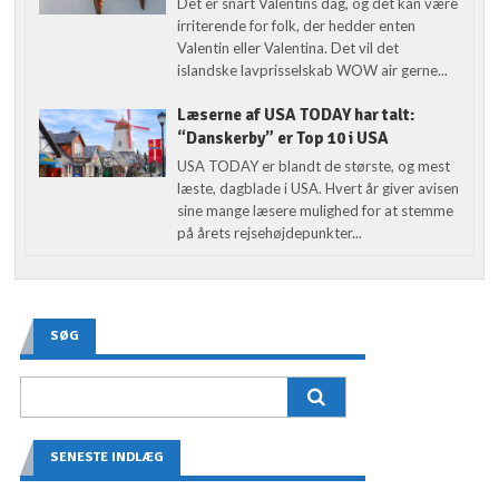
Det er snart Valentins dag, og det kan være
irriterende for folk, der hedder enten
Valentin eller Valentina. Det vil det
islandske lavprisselskab WOW air gerne...
Læserne af USA TODAY har talt:
“Danskerby” er Top 10 i USA
USA TODAY er blandt de største, og mest
læste, dagblade i USA. Hvert år giver avisen
sine mange læsere mulighed for at stemme
på årets rejsehøjdepunkter...
SØG
SENESTE INDLÆG