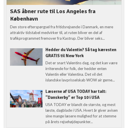
SAS åbner rute til Los Angeles fra
København
Den store efterspørgsel fra fritidsrejsende i Danmark, en mere
attraktiv tidstabel medvirker til, at ruten bliver en del af
trafikprogrammet fremover fra Kastrup. Der bliver seks...
Hedder du Valentin? Så tag kæresten
GRATIS til New York
Det er snart Valentins dag, og det kan være
irriterende for folk, der hedder enten
Valentin eller Valentina. Det vil det
islandske lavprisselskab WOW air gerne...
Læserne af USA TODAY har talt:
“Danskerby” er Top 10 i USA
USA TODAY er blandt de største, og mest
læste, dagblade i USA. Hvert år giver avisen
sine mange læsere mulighed for at stemme
på årets rejsehøjdepunkter...