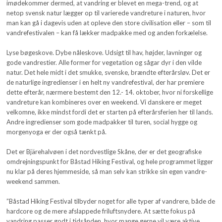
imødekommer dermed, at vandring er blevet en mega-trend, og at
netop svensk natur lægger op til varierede vandreture i naturen, hvor
man kan gå i dagevis uden at opleve den store civilisation eller – som til
vandrefestivalen – kan få lækker madpakke med og anden forkælelse.
Lyse bøgeskove. Dybe nåleskove. Udsigt til hav, højder, lavninger og
gode vandrestier. Alle former for vegetation og sågar dyr i den vilde
natur. Det hele midt i det smukke, svenske, brændte efterårsløv. Det er
de naturlige ingredienser i en helt ny vandrefestival, der har premiere
dette efterår, nærmere bestemt den 12.- 14. oktober, hvor ni forskellige
vandreture kan kombineres over en weekend. Vi danskere er meget
velkomne, ikke mindst fordi det er starten på efterårsferien her til lands.
Andre ingredienser som gode madpakker til turen, social hygge og
morgenyoga er der også tænkt på.
Det er Bjärehalvøen i det nordvestlige Skåne, der er det geografiske
omdrejningspunkt for Båstad Hiking Festival, og hele programmet ligger
nu klar på deres hjemmeside, så man selv kan strikke sin egen vandre-
weekend sammen.
”Båstad Hiking Festival tilbyder noget for alle typer af vandrere, både de
hardcore og de mere afslappede friluftsnydere. At sætte fokus på
vandring passer godt i tidsånden, hvor mange gerne vil være aktive,