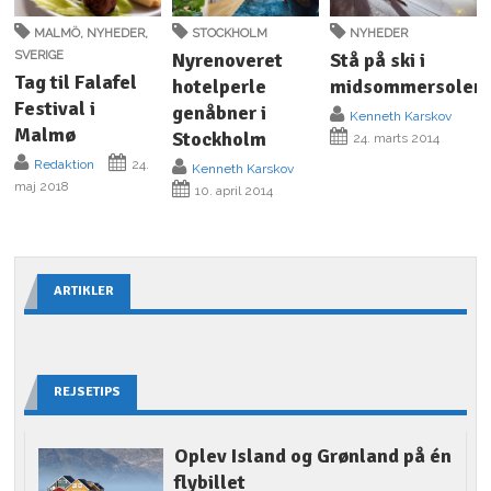
MALMÖ
,
NYHEDER
,
STOCKHOLM
NYHEDER
SVERIGE
Nyrenoveret
Stå på ski i
Tag til Falafel
hotelperle
midsommersolen
Festival i
genåbner i
Kenneth Karskov
Malmø
Stockholm
24. marts 2014
Redaktion
24.
Kenneth Karskov
maj 2018
10. april 2014
ARTIKLER
REJSETIPS
Oplev Island og Grønland på én
flybillet