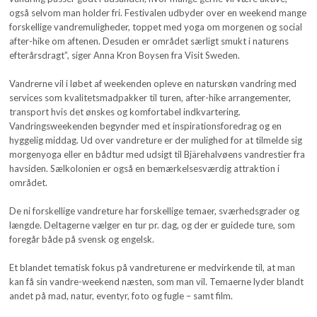
også selvom man holder fri. Festivalen udbyder over en weekend mange
forskellige vandremuligheder, toppet med yoga om morgenen og social
after-hike om aftenen. Desuden er området særligt smukt i naturens
efterårsdragt”, siger Anna Kron Boysen fra Visit Sweden.
Vandrerne vil i løbet af weekenden opleve en naturskøn vandring med
services som kvalitetsmadpakker til turen, after-hike arrangementer,
transport hvis det ønskes og komfortabel indkvartering.
Vandringsweekenden begynder med et inspirationsforedrag og en
hyggelig middag. Ud over vandreture er der mulighed for at tilmelde sig
morgenyoga eller en bådtur med udsigt til Bjärehalvøens vandrestier fra
havsiden. Sælkolonien er også en bemærkelsesværdig attraktion i
området.
De ni forskellige vandreture har forskellige temaer, sværhedsgrader og
længde. Deltagerne vælger en tur pr. dag, og der er guidede ture, som
foregår både på svensk og engelsk.
Et blandet tematisk fokus på vandreturene er medvirkende til, at man
kan få sin vandre-weekend næsten, som man vil. Temaerne lyder blandt
andet på mad, natur, eventyr, foto og fugle – samt film.