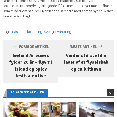
gennem Hålehall skove, Älemosse og Lyaheden, stedet hvor
snapphanerne boede og arbejdede. På denne tur oplever man et Skåne,
som minder om naturen i Norrlandet, samtidig med at man nyder Skånes
fine efterårsdragt.
Tags:
Båstad
,
hike
,
Hiking
,
Sverige
,
vandring
FORRIGE ARTIKEL
NÆSTE ARTIKEL
Iceland Airwaves
Verdens første film
fylder 20 år – flyv til
lavet af et flyselskab
Island og oplev
og en lufthavn
festivalen live
RELATEREDE ARTIKLER