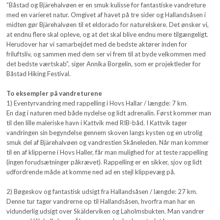
”Båstad og Bjärehalvøen er en smuk kulisse for fantastiske vandreture
med en varieret natur. Omgivet af havet på tre sider og Hallandsåsen i
midten gør Bjärehalvøen til et eldorado for naturelskere. Det ønsker vi,
at endnu flere skal opleve, og at det skal blive endnu mere tilgængeligt.
Herudover har vi samarbejdet med de bedste aktører inden for
friluftsliv, og sammen med dem ser vi frem til at byde velkommen med
det bedste værtskab”, siger Annika Borgelin, som er projektleder for
Båstad Hiking Festival.
To eksempler på vandreturene
1) Eventyrvandring med rappelling i Hovs Hallar / længde: 7 km.
En dag i naturen med både nydelse og lidt adrenalin. Først kommer man
til den lille maleriske havn i Kattvik med RIB-båd. I Kattvik tager
vandringen sin begyndelse gennem skoven langs kysten og en utrolig
smuk del af Bjärehalvøen og vandrestien Skåneleden. Når man kommer
til en af klipperne i Hovs Haller, får man mulighed for at teste rappelling
(ingen forudsætninger påkrævet). Rappelling er en sikker, sjov og lidt
udfordrende måde at komme ned ad en stejl klippevæg på.
2) Bøgeskov og fantastisk udsigt fra Hallandsåsen / længde: 27 km.
Denne tur tager vandrerne op til Hallandsåsen, hvorfra man har en
vidunderlig udsigt over Skälderviken og Laholmsbukten. Man vandrer