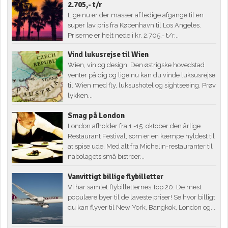
2.705,- t/r
Lige nu er der masser af ledige afgange til en
super lav pris fra København til Los Angeles.
Priserne er helt nede i kr. 2.705,- t/r...
Vind lukusrejse til Wien
Wien, vin og design. Den østrigske hovedstad
venter på dig og lige nu kan du vinde luksusrejse
til Wien med fly, luksushotel og sightseeing. Prøv
lykken...
Smag på London
London afholder fra 1.-15. oktober den årlige
Restaurant Festival, som er en kæmpe hyldest til
at spise ude. Med alt fra Michelin-restauranter til
nabolagets små bistroer...
Vanvittigt billige flybilletter
Vi har samlet flybilletternes Top 20: De mest
populære byer til de laveste priser! Se hvor billigt
du kan flyver til New York, Bangkok, London og...