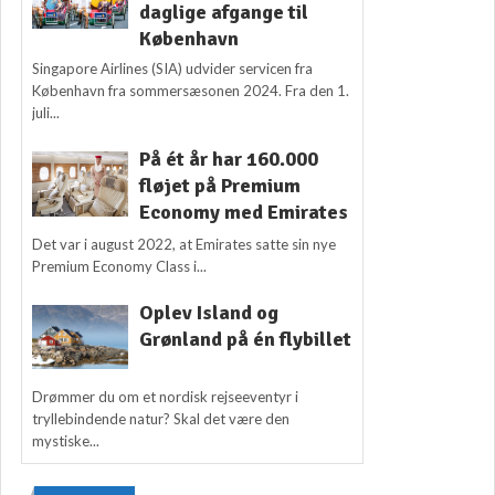
daglige afgange til
København
Singapore Airlines (SIA) udvider servicen fra
København fra sommersæsonen 2024. Fra den 1.
juli...
På ét år har 160.000
fløjet på Premium
Economy med Emirates
Det var i august 2022, at Emirates satte sin nye
Premium Economy Class i...
Oplev Island og
Grønland på én flybillet
Drømmer du om et nordisk rejseeventyr i
tryllebindende natur? Skal det være den
mystiske...