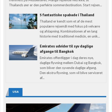
fremmest på Middelhavet. Mange rejsende ved ikke, at
Thailands øer er den perfekte sommerdestination. Start rejsen...
5 fantastiske spabade i Thailand
Thailand er kendt som et af de mest
populære rejsemål med fokus på velvære
og afslapning. Kombinationen af en lang
historie med traditionel medicin, en unik...
Emirates udvider til syv daglige
afgange til Bangkok
Emirates offentliggør i dag deres nye,
daglige flyvning mellem Dubai og Bangkok,
som bliver den syvende daglige afgang.
Den ekstra flyvning, som vil blive serviceret
af...
USA