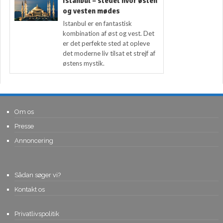
Istanbul – stedet hvor østen
og vesten mødes
Istanbul er en fantastisk
kombination af øst og vest. Det
er det perfekte sted at opleve
det moderne liv tilsat et strejf af
østens mystik.
Om os
Presse
Annoncering
Sådan søger vi?
Kontakt os
Privatlivspolitik