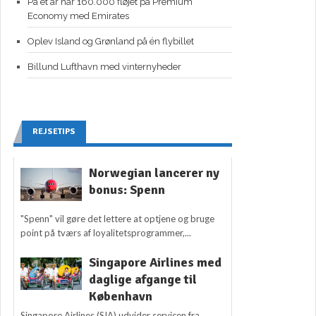
På ét år har 160.000 fløjet på Premium
Economy med Emirates
Oplev Island og Grønland på én flybillet
Billund Lufthavn med vinternyheder
REJSETIPS
Norwegian lancerer ny
bonus: Spenn
"Spenn" vil gøre det lettere at optjene og bruge
point på tværs af loyalitetsprogrammer,...
Singapore Airlines med
daglige afgange til
København
Singapore Airlines (SIA) udvider servicen fra