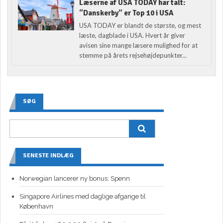
Læserne af USA TODAY har talt:
“Danskerby” er Top 10 i USA
USA TODAY er blandt de største, og mest
læste, dagblade i USA. Hvert år giver
avisen sine mange læsere mulighed for at
stemme på årets rejsehøjdepunkter...
SØG
SENESTE INDLÆG
Norwegian lancerer ny bonus: Spenn
Singapore Airlines med daglige afgange til
København