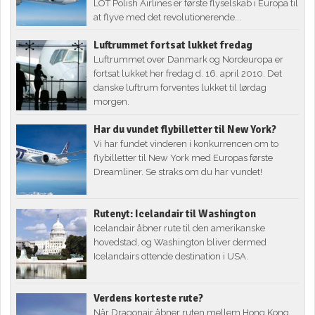
LOT Polish Airlines er første flyselskab i Europa til
at flyve med det revolutionerende...
Luftrummet fortsat lukket fredag
Luftrummet over Danmark og Nordeuropa er
fortsat lukket her fredag d. 16. april 2010. Det
danske luftrum forventes lukket til lørdag
morgen.
Har du vundet flybilletter til New York?
Vi har fundet vinderen i konkurrencen om to
flybilletter til New York med Europas første
Dreamliner. Se straks om du har vundet!
Rutenyt: Icelandair til Washington
Icelandair åbner rute til den amerikanske
hovedstad, og Washington bliver dermed
Icelandairs ottende destination i USA.
Verdens korteste rute?
Når Dragonair åbner ruten mellem Hong Kong