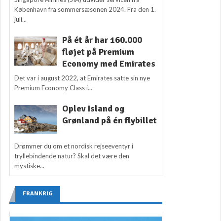
København fra sommersæsonen 2024. Fra den 1.
juli...
På ét år har 160.000
fløjet på Premium
Economy med Emirates
Det var i august 2022, at Emirates satte sin nye
Premium Economy Class i...
Oplev Island og
Grønland på én flybillet
Drømmer du om et nordisk rejseeventyr i
tryllebindende natur? Skal det være den
mystiske...
FRANKRIG