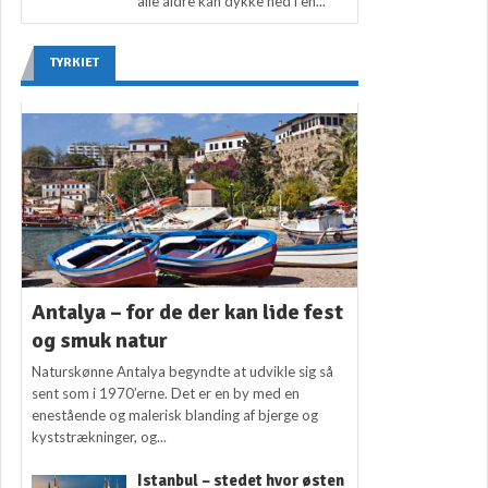
alle aldre kan dykke ned i en...
TYRKIET
Antalya – for de der kan lide fest
og smuk natur
Naturskønne Antalya begyndte at udvikle sig så
sent som i 1970’erne. Det er en by med en
enestående og malerisk blanding af bjerge og
kyststrækninger, og...
Istanbul – stedet hvor østen