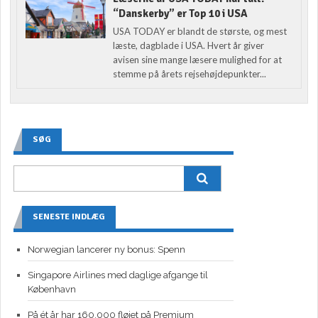
“Danskerby” er Top 10 i USA
USA TODAY er blandt de største, og mest
læste, dagblade i USA. Hvert år giver
avisen sine mange læsere mulighed for at
stemme på årets rejsehøjdepunkter...
SØG
SENESTE INDLÆG
Norwegian lancerer ny bonus: Spenn
Singapore Airlines med daglige afgange til
København
På ét år har 160.000 fløjet på Premium