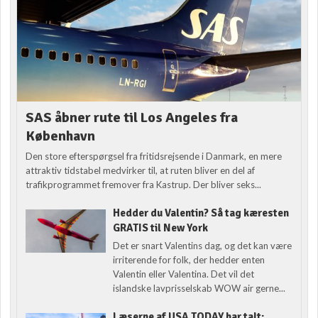
SAS åbner rute til Los Angeles fra
København
Den store efterspørgsel fra fritidsrejsende i Danmark, en mere
attraktiv tidstabel medvirker til, at ruten bliver en del af
trafikprogrammet fremover fra Kastrup. Der bliver seks...
Hedder du Valentin? Så tag kæresten
GRATIS til New York
Det er snart Valentins dag, og det kan være
irriterende for folk, der hedder enten
Valentin eller Valentina. Det vil det
islandske lavprisselskab WOW air gerne...
Læserne af USA TODAY har talt: