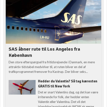
SAS åbner rute til Los Angeles fra
København
Den store efterspørgsel fra fritidsrejsende i Danmark, en mere
attraktiv tidstabel medvirker til, at ruten bliver en del af
trafikprogrammet fremover fra Kastrup. Der bliver seks...
Hedder du Valentin? Så tag kæresten
GRATIS til New York
Det er snart Valentins dag, og det kan være
irriterende for folk, der hedder enten
Valentin eller Valentina. Det vil det
islandske lavprisselskab WOW air gerne...