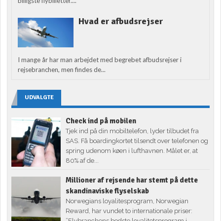
billigste flybilletter....
Hvad er afbudsrejser
I mange år har man arbejdet med begrebet afbudsrejser i
rejsebranchen, men findes de...
UDVALGTE
Check ind på mobilen
Tjek ind på din mobiltelefon, lyder tilbudet fra
SAS. Få boardingkortet tilsendt over telefonen og
spring udenom køen i lufthavnen. Målet er, at
80% af de...
Millioner af rejsende har stemt på dette
skandinaviske flyselskab
Norwegians loyalitesprogram, Norwegian
Reward, har vundet to internationale priser:
”Flybranchens bedste loyalitetsprogram i