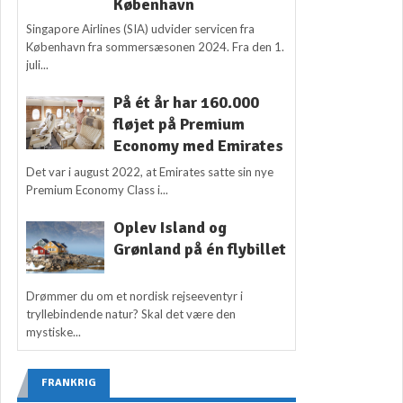
København
Singapore Airlines (SIA) udvider servicen fra
København fra sommersæsonen 2024. Fra den 1.
juli...
På ét år har 160.000
fløjet på Premium
Economy med Emirates
Det var i august 2022, at Emirates satte sin nye
Premium Economy Class i...
Oplev Island og
Grønland på én flybillet
Drømmer du om et nordisk rejseeventyr i
tryllebindende natur? Skal det være den
mystiske...
FRANKRIG