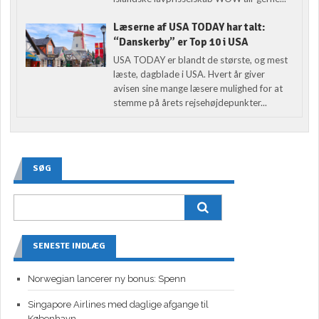
Læserne af USA TODAY har talt:
“Danskerby” er Top 10 i USA
USA TODAY er blandt de største, og mest
læste, dagblade i USA. Hvert år giver
avisen sine mange læsere mulighed for at
stemme på årets rejsehøjdepunkter...
SØG
SENESTE INDLÆG
Norwegian lancerer ny bonus: Spenn
Singapore Airlines med daglige afgange til
København