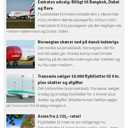
Emirates udsalg: Billigt til Bangkok, Dubai
og flere
Flyselskabet Emirates indsatte den 1. december
2015 verdens største passagerfly, Airbus A380
med plads til 615 passagerer, på den daglige rute
mellem København og Dubai. Siden...
Norwegian skærer ned på dansk indenrigs
Det norske lavprisselskab, Norwegian, der for
kort tid siden gik i frontal kamp mod Cimber
Sterling på de danske indenrigsruter, trækker sig
nu fra ruten mellem...
Transavia sælger 10.000 flybilletter til 0 kr.
plus skatter og afgifter
Det hollandske lavprisselskab, Transavia, sælger
tirsdag og onsdag flybilletter for 0 kroner plus
skatter og afgifter. Billetterne kan betilles søges
på Viviro.com fra tirsdag morgen d....
Asien fra 2.721,- retur!
Flybilletter til Asien er piv-billige lige nu.
Returbilletter til Asien starter ved kr. 2721,- men