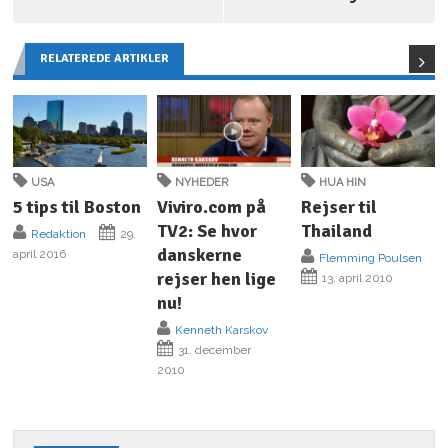
RELATEREDE ARTIKLER
USA
NYHEDER
HUA HIN
5 tips til Boston
Viviro.com på
Rejser til
TV2: Se hvor
Thailand
Redaktion
29.
danskerne
april 2016
Flemming Poulsen
rejser hen lige
13. april 2010
nu!
Kenneth Karskov
31. december
2010