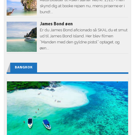
skynd dig at booke rejsen nu, mens priserne er i
bund!...
James Bond øen
Er du James Bond aficionado så SKAL du et smut
ud til James Bond Island. Her blev filmen
”Manden med den gyldne pistol” optaget, og
øen...
BANGKOK