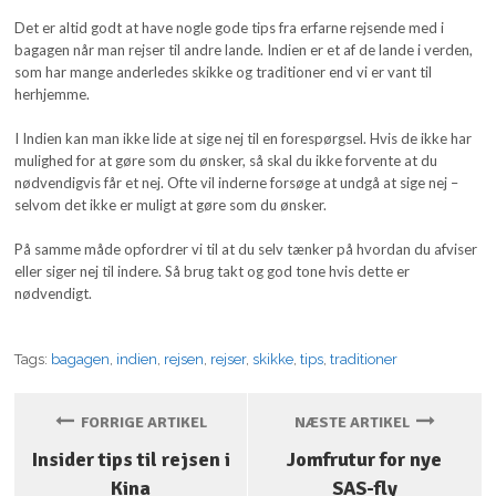
Det er altid godt at have nogle gode tips fra erfarne rejsende med i
bagagen når man rejser til andre lande. Indien er et af de lande i verden,
som har mange anderledes skikke og traditioner end vi er vant til
herhjemme.
I Indien kan man ikke lide at sige nej til en forespørgsel. Hvis de ikke har
mulighed for at gøre som du ønsker, så skal du ikke forvente at du
nødvendigvis får et nej. Ofte vil inderne forsøge at undgå at sige nej –
selvom det ikke er muligt at gøre som du ønsker.
På samme måde opfordrer vi til at du selv tænker på hvordan du afviser
eller siger nej til indere. Så brug takt og god tone hvis dette er
nødvendigt.
Tags:
bagagen
,
indien
,
rejsen
,
rejser
,
skikke
,
tips
,
traditioner
FORRIGE ARTIKEL
NÆSTE ARTIKEL
Insider tips til rejsen i
Jomfrutur for nye
Kina
SAS-fly