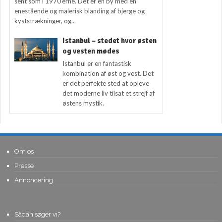
sent som i 1970’erne. Det er en by med en
enestående og malerisk blanding af bjerge og
kyststrækninger, og...
Istanbul – stedet hvor østen
og vesten mødes
Istanbul er en fantastisk
kombination af øst og vest. Det
er det perfekte sted at opleve
det moderne liv tilsat et strejf af
østens mystik.
Om os
Presse
Annoncering
Sådan søger vi?