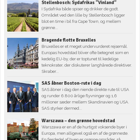
Stellenbosch: Sydafrikas “Vinland”
I Sydafrika både spiser og drikker de godt.
Området ved den lille by Stellenbosch ligger
blot en time i bil fra Cape Town, og mellem
grønne...
Bragende flotte Bruxelles
Bruxelles er et meget undervurderet rejsemål.
Europas hovedstad bliver ofte betegnet som en
kedelig EU-by, der er toptunet til kedelige
teknokrater, der diskuterer langhårede direktiver.
Skraber...
SAS åbner Boston-rute i dag
SAS åbner i dag den niende direkte rute til USA
og runder 6.800 årlige flyvninger og 1,6
millioner sæder mellem Skandinavien og USA.
SAS styrker dermed...
Warszawa – den grønne hovedstad
Warszawa er en af de hurtigst voksende byer i
Europa, men alligevel også en af de grønneste.
En fjerdedel af byen er grønne områder, så