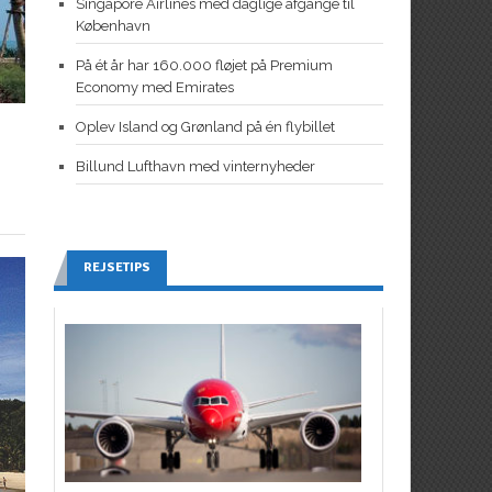
Singapore Airlines med daglige afgange til
København
På ét år har 160.000 fløjet på Premium
Economy med Emirates
Oplev Island og Grønland på én flybillet
Billund Lufthavn med vinternyheder
REJSETIPS