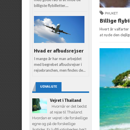
billigste flybilletter....
PHUKET
Billige flybi
Hvert år valfarter
at nyde den dejlig
Hvad er afbudsrejser
I mange år har man arbejdet
med begrebet afbudsrejser i
rejsebranchen, men findes de...
UDVALGTE
Vejret i Thailand
Hvornår er det bedst
at rejse til Thailand.
Hvordan er vejret i de forskellige
egne og på de forskellige
årstider. Er luftfugtigheden høj?