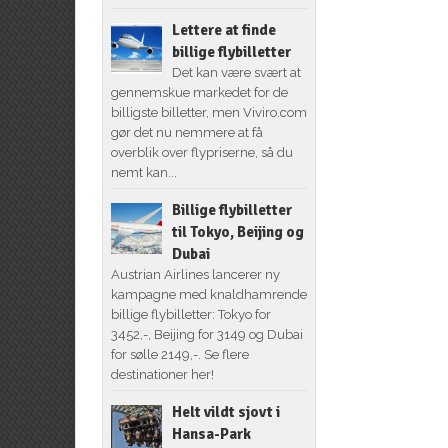
Lettere at finde
billige flybilletter
Det kan være svært at
gennemskue markedet for de
billigste billetter, men Viviro.com
gør det nu nemmere at få
overblik over flypriserne, så du
nemt kan...
Billige flybilletter
til Tokyo, Beijing og
Dubai
Austrian Airlines lancerer ny
kampagne med knaldhamrende
billige flybilletter: Tokyo for
3452,-, Beijing for 3149 og Dubai
for sølle 2149,-. Se flere
destinationer her!
Helt vildt sjovt i
Hansa-Park