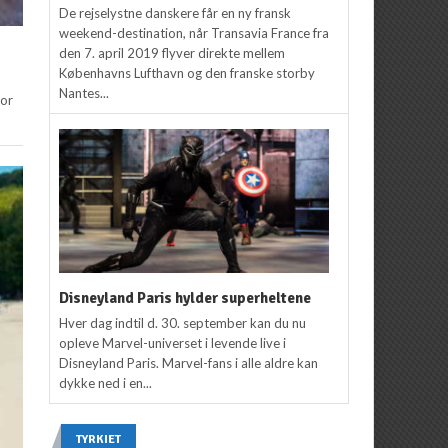
De rejselystne danskere får en ny fransk
weekend-destination, når Transavia France fra
den 7. april 2019 flyver direkte mellem
Københavns Lufthavn og den franske storby
Nantes...
for
Disneyland Paris hylder superheltene
Hver dag indtil d. 30. september kan du nu
opleve Marvel-universet i levende live i
Disneyland Paris. Marvel-fans i alle aldre kan
dykke ned i en...
TYRKIET