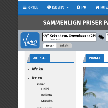
FORSIDE
REJSETIPS
FAQ
HOTEL
SAMMENLIGN PRISER P
Danmark
Retur
Enkelt
ARTIKLER
PHUKET
Afrika
Asien
Indien
Delhi
Kolkata
Mumbai