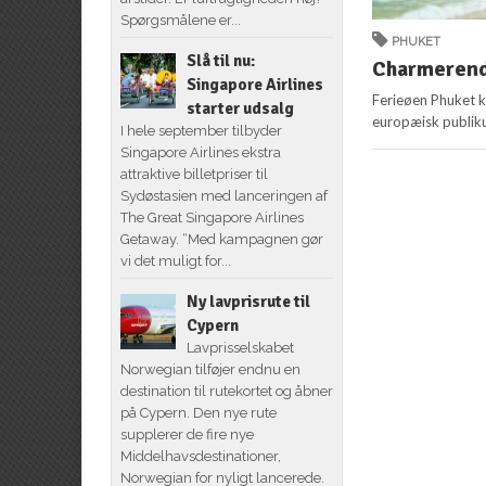
Spørgsmålene er...
PHUKET
Slå til nu:
Charmerend
Singapore Airlines
Ferieøen Phuket k
starter udsalg
europæisk publikum
I hele september tilbyder
Singapore Airlines ekstra
attraktive billetpriser til
Sydøstasien med lanceringen af
The Great Singapore Airlines
Getaway. “Med kampagnen gør
vi det muligt for...
Ny lavprisrute til
Cypern
Lavprisselskabet
Norwegian tilføjer endnu en
destination til rutekortet og åbner
på Cypern. Den nye rute
supplerer de fire nye
Middelhavsdestinationer,
Norwegian for nyligt lancerede.