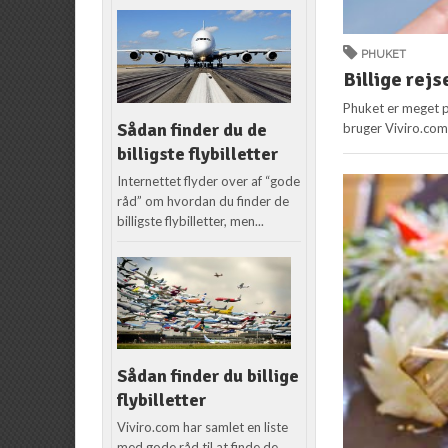
PHUKET
Billige rejs
Phuket er meget po
Sådan finder du de
bruger Viviro.com
billigste flybilletter
Internettet flyder over af “gode
råd” om hvordan du finder de
billigste flybilletter, men...
Sådan finder du billige
flybilletter
Viviro.com har samlet en liste
med gode råd til at finde de