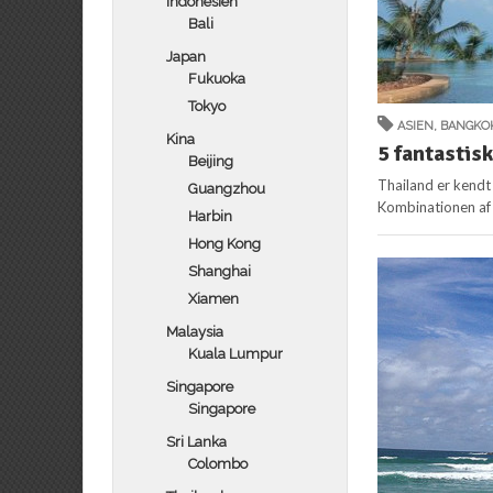
Indonesien
Bali
Japan
Fukuoka
Tokyo
ASIEN
,
BANGKO
Kina
5 fantastis
Beijing
Thailand er kendt
Guangzhou
Kombinationen af e
Harbin
Hong Kong
Shanghai
Xiamen
Malaysia
Kuala Lumpur
Singapore
Singapore
Sri Lanka
Colombo