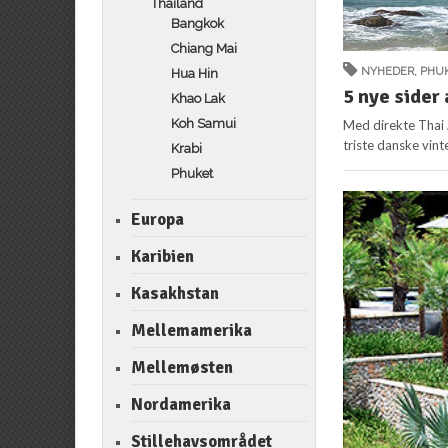
Thailand
Bangkok
Chiang Mai
NYHEDER
,
PHU
Hua Hin
5 nye sider
Khao Lak
Koh Samui
Med direkte Thai 
triste danske vinte
Krabi
Phuket
Europa
Karibien
Kasakhstan
Mellemamerika
Mellemøsten
Nordamerika
Stillehavsområdet