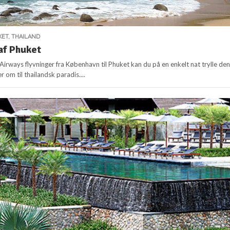
KET
,
THAILAND
 af Phuket
Airways flyvninger fra København til Phuket kan du på en enkelt nat trylle de
r om til thailandsk paradis....