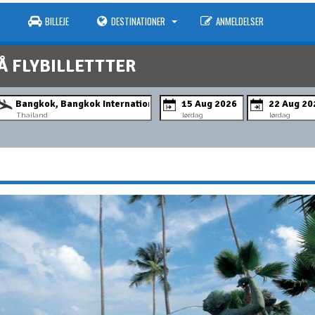
BILLEJE
DESTINATIONER
ANMELDELSER
Å FLYBILLETTTER
Thailand
lørdag
lørdag