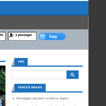
SØG
SENESTE INDLÆG
Norwegian lancerer ny bonus: Spenn