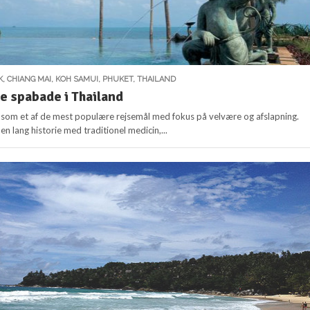
K
,
CHIANG MAI
,
KOH SAMUI
,
PHUKET
,
THAILAND
ke spabade i Thailand
 som et af de mest populære rejsemål med fokus på velvære og afslapning.
n lang historie med traditionel medicin,...