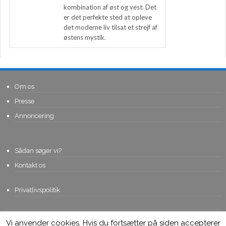
kombination af øst og vest. Det
er det perfekte sted at opleve
det moderne liv tilsat et strejf af
østens mystik.
Om os
Presse
Annoncering
Sådan søger vi?
Kontakt os
Privatlivspolitik
Vi anvender cookies. Hvis du fortsætter på siden accepterer
© Copyright 2015, Viviro.com ApS
- Alle rettigheder forbeholdes. Vi