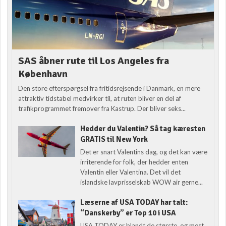
SAS åbner rute til Los Angeles fra
København
Den store efterspørgsel fra fritidsrejsende i Danmark, en mere
attraktiv tidstabel medvirker til, at ruten bliver en del af
trafikprogrammet fremover fra Kastrup. Der bliver seks...
Hedder du Valentin? Så tag kæresten
GRATIS til New York
Det er snart Valentins dag, og det kan være
irriterende for folk, der hedder enten
Valentin eller Valentina. Det vil det
islandske lavprisselskab WOW air gerne...
Læserne af USA TODAY har talt:
“Danskerby” er Top 10 i USA
USA TODAY er blandt de største, og mest