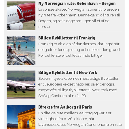
Ny Norwegian rute: København – Bergen
Lavprisselskabet Norwegian åbner til foråret en
ny rute fra København. Denne gang går turen til
Bergen, og seks dage om ugen vil et af de
norske...
Billige flybilletter til Frankrig
Frankrig er altid en af danskernes "darlings" når
det gælder ferierejser og det er ikke uden grund.
For det første er det let at finde billige...
Billige flybilletter til New York
Selvom flyselskabernes mest billige flybilletter
er til europæiske destinationer, så er der også
meget ofte billige flybilletter til New York med
SAS og Continental m.fl.. På...
Direkte fra Aalborg til Paris
En direkte rute mellem Aalborg og Paris er
virkelighed fra d. 26. oktober, når
lavprisselskabet Norwegian åbner endnu en rute