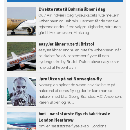
Direkte rute til Bahrain åbner i dag
Gulf Air indvier i dag flyselskabets rute mellem
København og Bahrain. Dermed får de danske
rejsende endnu flere valgmuligheder, når turen
går til Mellemøsten, Afrika og...
easyJet åbner rute til Bristol
easyJet åbner endnu en rute fra København, når
selskabet fra 28. september flyver til den
sydengelske by Bristol. Ruten bliver easyJets 11.
rute ud af København.
Jørn Utzon på nyt Norwegian-fly
Norwegian hylder de skandinaviske helte på
haleroret af deres fly, og derfor kan man se
haleror med bl.a. Georg Brandes, H.C. Andersen,
Karen Blixen og nu...
bmi – næststørste flyselskab i travle
London Heathrow
bmi er næststørste flyselskab i Londons