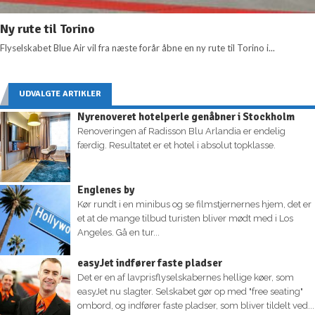
Ny rute til Torino
Flyselskabet Blue Air vil fra næste forår åbne en ny rute til Torino i...
UDVALGTE ARTIKLER
Nyrenoveret hotelperle genåbner i Stockholm
Renoveringen af Radisson Blu Arlandia er endelig
færdig. Resultatet er et hotel i absolut topklasse.
Englenes by
Kør rundt i en minibus og se filmstjernernes hjem, det er
et at de mange tilbud turisten bliver mødt med i Los
Angeles. Gå en tur...
easyJet indfører faste pladser
Det er en af lavprisflyselskabernes hellige køer, som
easyJet nu slagter. Selskabet gør op med "free seating"
ombord, og indfører faste pladser, som bliver tildelt ved...