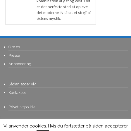
kombination af øst og vest. Det
er det perfekte sted at opleve
det moderne liv tilsat et strejf af
østens mystik.
Om os
Presse
Annoncering
Sådan søger vi?
Kontakt os
Privatlivspolitik
Vi anvender cookies. Hvis du fortsætter på siden accepterer
© Copyright 2015, Viviro.com ApS
- Alle rettigheder forbeholdes. Vi