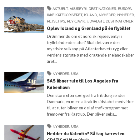
AKTUELT
,
AKUREYRI
,
DESTINATIONER
,
EUROPA
,
IKKE KATEGORISERET
,
ISLAND
,
NYHEDER
,
NYHEDER
,
REJSETIPS
,
REYKJAVIK
,
UDVALGTE DESTINATIONER
Oplev Island og Grønland på én flybillet
Drømmer du om et nordisk rejseeventyr i
tryllebindende natur? Skal det være den
mystiske vulkanø på Atlanterhavets ryg eller
verdens største ø med dragende snelandskaber
året...
NYHEDER
,
USA
SAS åbner rute til Los Angeles fra
København
Den store efterspørgsel fra fritidsrejsende i
Danmark, en mere attraktiv tidstabel medvirker
til, at ruten bliver en del af trafikprogrammet
fremover fra Kastrup. Der bliver seks...
NYHEDER
,
USA
Hedder du Valentin? Så tag kæresten