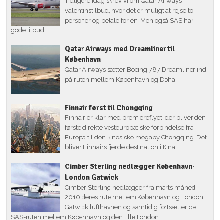
Tidligere idag skrev vi om Qatar Airways
valentinstilbud, hvor det er muligt at rejse to
personer og betale for én. Men også SAS har
gode tilbud,...
Qatar Airways med Dreamliner til
København
Qatar Airways sætter Boeing 787 Dreamliner ind
på ruten mellem København og Doha.
Finnair først til Chongqing
Finnair er klar med premiereflyet, der bliver den
første direkte vesteuropæiske forbindelse fra
Europa til den kinesiske megaby Chongqing. Det
bliver Finnairs fjerde destination i Kina,...
Cimber Sterling nedlægger København-
London Gatwick
Cimber Sterling nedlægger fra marts måned
2010 deres rute mellem København og London
Gatwick lufthavnen og samtidig fortsætter de
SAS-ruten mellem København og den lille London...