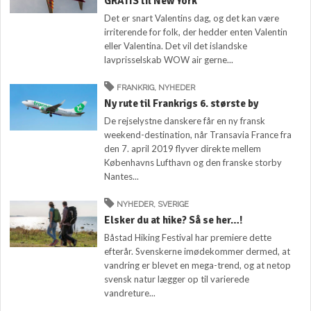
GRATIS til New York
Det er snart Valentins dag, og det kan være
irriterende for folk, der hedder enten Valentin
eller Valentina. Det vil det islandske
lavprisselskab WOW air gerne...
FRANKRIG
,
NYHEDER
Ny rute til Frankrigs 6. største by
De rejselystne danskere får en ny fransk
weekend-destination, når Transavia France fra
den 7. april 2019 flyver direkte mellem
Københavns Lufthavn og den franske storby
Nantes...
NYHEDER
,
SVERIGE
Elsker du at hike? Så se her…!
Båstad Hiking Festival har premiere dette
efterår. Svenskerne imødekommer dermed, at
vandring er blevet en mega-trend, og at netop
svensk natur lægger op til varierede
vandreture...