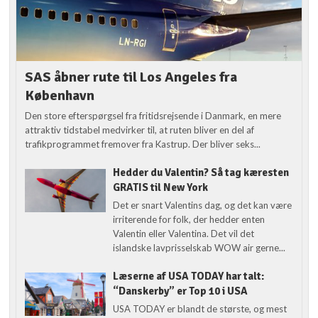
SAS åbner rute til Los Angeles fra
København
Den store efterspørgsel fra fritidsrejsende i Danmark, en mere
attraktiv tidstabel medvirker til, at ruten bliver en del af
trafikprogrammet fremover fra Kastrup. Der bliver seks...
Hedder du Valentin? Så tag kæresten
GRATIS til New York
Det er snart Valentins dag, og det kan være
irriterende for folk, der hedder enten
Valentin eller Valentina. Det vil det
islandske lavprisselskab WOW air gerne...
Læserne af USA TODAY har talt:
“Danskerby” er Top 10 i USA
USA TODAY er blandt de største, og mest