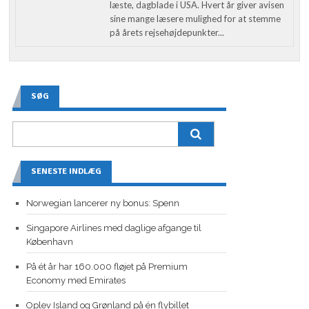
læste, dagblade i USA. Hvert år giver avisen
sine mange læsere mulighed for at stemme
på årets rejsehøjdepunkter...
SØG
SENESTE INDLÆG
Norwegian lancerer ny bonus: Spenn
Singapore Airlines med daglige afgange til
København
På ét år har 160.000 fløjet på Premium
Economy med Emirates
Oplev Island og Grønland på én flybillet