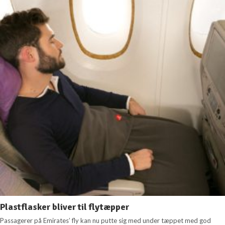
Plastflasker bliver til flytæpper
Passagerer på Emirates’ fly kan nu putte sig med under tæppet med god