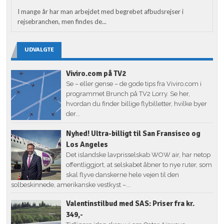
I mange år har man arbejdet med begrebet afbudsrejser i
rejsebranchen, men findes de...
UDVALGTE
Viviro.com på TV2
Se – eller gense – de gode tips fra Viviro.com i
programmet Brunch på TV2 Lorry. Se her,
hvordan du finder billige flybilletter, hvilke byer
der...
Nyhed! Ultra-billigt til San Fransisco og
Los Angeles
Det islandske lavprisselskab WOW air, har netop
offentliggjort, at selskabet åbner to nye ruter, som
skal flyve danskerne hele vejen til den
solbeskinnede, amerikanske vestkyst –...
Valentinstilbud med SAS: Priser fra kr.
349,-