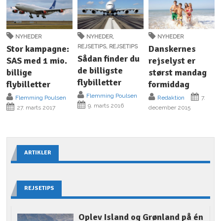
NYHEDER
NYHEDER
,
NYHEDER
Stor kampagne:
REJSETIPS
,
REJSETIPS
Danskernes
Sådan finder du
SAS med 1 mio.
rejselyst er
de billigste
billige
størst mandag
flybilletter
flybilletter
formiddag
Flemming Poulsen
Flemming Poulsen
Redaktion
7.
9. marts 2016
27. marts 2017
december 2015
ARTIKLER
REJSETIPS
Oplev Island og Grønland på én