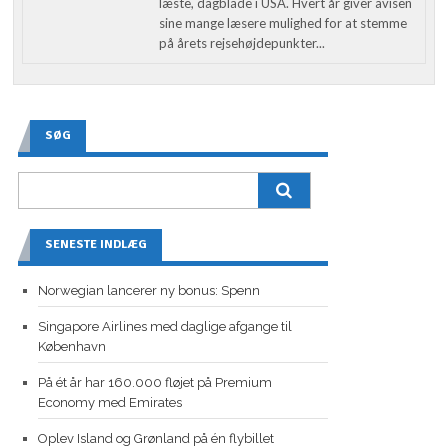
læste, dagblade i USA. Hvert år giver avisen
sine mange læsere mulighed for at stemme
på årets rejsehøjdepunkter...
SØG
SENESTE INDLÆG
Norwegian lancerer ny bonus: Spenn
Singapore Airlines med daglige afgange til
København
På ét år har 160.000 fløjet på Premium
Economy med Emirates
Oplev Island og Grønland på én flybillet