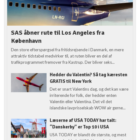
SAS åbner rute til Los Angeles fra
København
Den store efterspørgsel fra fritidsrejsende i Danmark, en mere
attraktiv tidstabel medvirker til, at ruten bliver en del af
trafikprogrammet fremover fra Kastrup. Der bliver seks...
Hedder du Valentin? Så tag kæresten
GRATIS til New York
Det er snart Valentins dag, og det kan være
irriterende for folk, der hedder enten
Valentin eller Valentina. Det vil det
islandske lavprisselskab WOW air gerne...
Læserne af USA TODAY har talt:
“Danskerby” er Top 10 i USA
USA TODAY er blandt de største, og mest