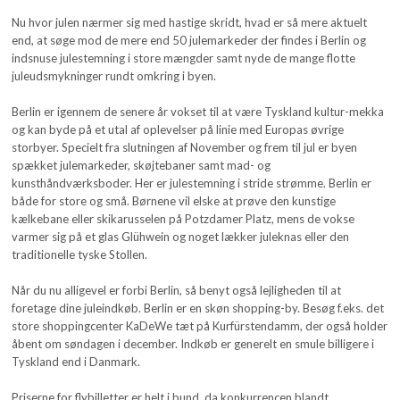
Nu hvor julen nærmer sig med hastige skridt, hvad er så mere aktuelt
end, at søge mod de mere end 50 julemarkeder der findes i Berlin og
indsnuse julestemning i store mængder samt nyde de mange flotte
juleudsmykninger rundt omkring i byen.
Berlin er igennem de senere år vokset til at være Tyskland kultur-mekka
og kan byde på et utal af oplevelser på linie med Europas øvrige
storbyer. Specielt fra slutningen af November og frem til jul er byen
spækket julemarkeder, skøjtebaner samt mad- og
kunsthåndværksboder. Her er julestemning i stride strømme. Berlin er
både for store og små. Børnene vil elske at prøve den kunstige
kælkebane eller skikarusselen på Potzdamer Platz, mens de vokse
varmer sig på et glas Glühwein og noget lækker juleknas eller den
traditionelle tyske Stollen.
Når du nu alligevel er forbi Berlin, så benyt også lejligheden til at
foretage dine juleindkøb. Berlin er en skøn shopping-by. Besøg f.eks. det
store shoppingcenter KaDeWe tæt på Kurfürstendamm, der også holder
åbent om søndagen i december. Indkøb er generelt en smule billigere i
Tyskland end i Danmark.
Priserne for flybilletter er helt i bund, da konkurrencen blandt