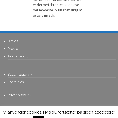
er det perfekte sted at opleve
det moderne liv tilsat et strejf af
østens mystik.
Om os
Presse
Annoncering
Sådan søger vi?
Kontakt os
Privatlivspolitik
Vi anvender cookies. Hvis du fortsætter på siden accepterer
© Copyright 2015, Viviro.com ApS
- Alle rettigheder forbeholdes. Vi