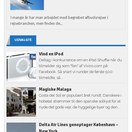
I mange år har man arbejdet med begrebet afbudsrejser i
rejsebranchen, men findes de...
UDVALGTE
Vind en iPod
Deltag i konkurrence om en iPod Shuffle når du
tilmelder sig som "fan" af Viviro.com på
Facebook. Så snart vi runder de første 500
tilmeldte, så...
Magiske Malaga
Costa del Sol er populært året rundt. Danskere i
hobetal strømmer til den spanske solkyst for at
nyde det gode vejr, de hyggelige byer og den...
Delta Air Lines genoptager København –
New York