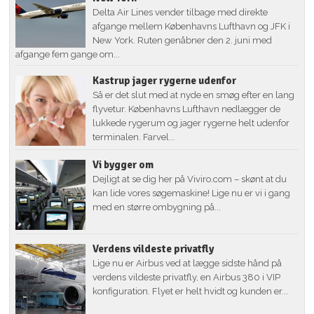
Delta Air Lines vender tilbage med direkte
afgange mellem Københavns Lufthavn og JFK i
New York. Ruten genåbner den 2. juni med
afgange fem gange om...
Kastrup jager rygerne udenfor
Så er det slut med at nyde en smøg efter en lang
flyvetur. Københavns Lufthavn nedlægger de
lukkede rygerum og jager rygerne helt udenfor
terminalen. Farvel...
Vi bygger om
Dejligt at se dig her på Viviro.com – skønt at du
kan lide vores søgemaskine! Lige nu er vi i gang
med en større ombygning på...
Verdens vildeste privatfly
Lige nu er Airbus ved at lægge sidste hånd på
verdens vildeste privatfly, en Airbus 380 i VIP
konfiguration. Flyet er helt hvidt og kunden er...