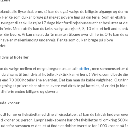
g blandt alle flyselskaberne, så kan du også vælge de billigste afgange og derm
 Penge som du kan bruge på meget sjovere ting på din ferie. Som en ekstra
tvunget til at skulle rejse i 7 dage blot fordi rejsebureauet har besluttet at de
ferie. Med rutefly kan du f.eks. vælge at rejse 5, 8, 10 eller et helt andet ant
er dig bedre. Vi kan sige at du får magten tilbage over din ferie. Ofte kan du 
have en mellemlanding undervejs. Penge som du kan bruge på sjove
edet.
dvis af hoteller
kan du vælge mellem et meget begrænset antal
hoteller
, men sammensætter 
ar du afgang til tusindvis af hoteller. Faktisk kan vi her på Viviro.com tilbyde dig
 end 70.000 hoteller i hele verden. Det kan man da kalde valgfrihed. Og når
gtning at priserne her ofte er lavere end direkte på hotellet, så er det jo blot
din ferie endnu billigere og sjovere.
rede kroner
godt for og er fleksibelt med dine afrejsedatoer, så kan du faktisk finde en uge
ind kroner pr. person. Lavprisselskaberne har ofte flybilletter til omkring 500 
og udenfor sæsonen er det let at finde et dobbeltværelse for 1000 kroner på f.