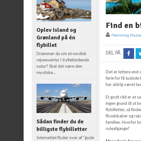
Find en bi
Oplev Island og
Flemming Pouls
Grønland på én
flybillet
DEL PÅ
Drømmer du om et nordisk
rejseeventyr i tryllebindende
natur? Skal det være den
Det er lettere end d
mystiske...
ferie for få tusind
har aldrig været la
Et godt råd er at s
ingen grund til at 
flybilletter, så fin
flyselskaber og rej
Sådan finder du de
familien. Hvorfor b
billigste flybilletter
ruteafgange?
Internettet flyder over af “gode
Mere ferie for p