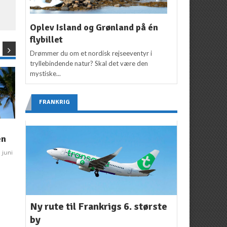
Oplev Island og Grønland på én
flybillet
Drømmer du om et nordisk rejseeventyr i
tryllebindende natur? Skal det være den
mystiske...
FRANKRIG
FØR REJSEN
ROM
en
Find billige rejser og
Billige flybilletter til
B
spar penge på
Rom
 juni
feriebudgettet
Redaktion
10. november
2008
2
Flemming Poulsen
16.
januar 2009
Ny rute til Frankrigs 6. største
by