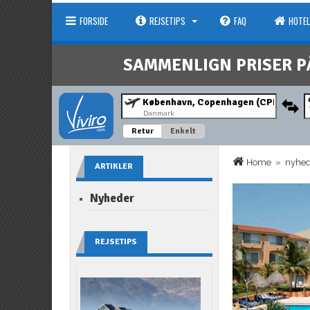
FORSIDE
REJSETIPS
FAQ
HOTEL
SAMMENLIGN PRISER P
Danmark
Retur
Enkelt
Home
»
nyhe
ARTIKLER
Nyheder
REJSETIPS