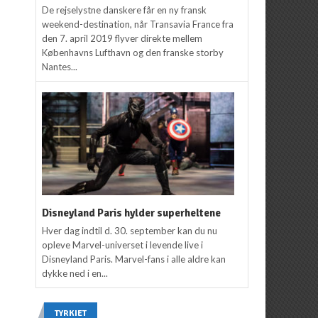
De rejselystne danskere får en ny fransk
weekend-destination, når Transavia France fra
den 7. april 2019 flyver direkte mellem
Københavns Lufthavn og den franske storby
Nantes...
Disneyland Paris hylder superheltene
Hver dag indtil d. 30. september kan du nu
opleve Marvel-universet i levende live i
Disneyland Paris. Marvel-fans i alle aldre kan
dykke ned i en...
TYRKIET