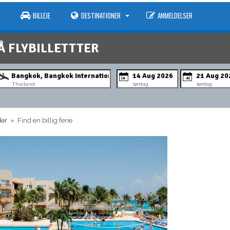
BILLEJE
DESTINATIONER
ANMELDELSER
Å FLYBILLETTTER
Thailand
lørdag
lørdag
der
» Find en billig ferie