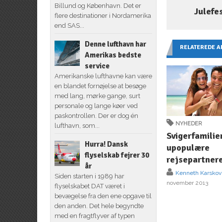
Billund og København. Det er
Julefe
flere destinationer i Nordamerika
end SAS...
Denne lufthavn har
RELATEREDE A
Amerikas bedste
service
Amerikanske lufthavne kan være
en blandet fornøjelse at besøge
med lang, mørke gange, surt
personale og lange køer ved
paskontrollen. Der er dog én
NYHEDER
lufthavn, som...
Svigerfamilie
Hurra! Dansk
upopulære
flyselskab fejrer 30
rejsepartner
år
Kenneth Karskov
Siden starten i 1989 har
november 2013
flyselskabet DAT været i
bevægelse fra den ene opgave til
den anden. Det hele begyndte
med en fragtflyver af typen