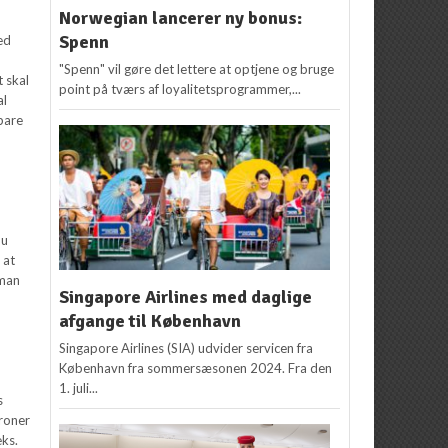
Norwegian lancerer ny bonus:
Spenn
ed
"Spenn" vil gøre det lettere at optjene og bruge
t skal
point på tværs af loyalitetsprogrammer,...
al
spare
du
 at
 man
Singapore Airlines med daglige
afgange til København
Singapore Airlines (SIA) udvider servicen fra
København fra sommersæsonen 2024. Fra den
1. juli...
s
kroner
eks.