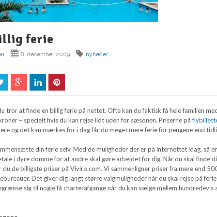
llig ferie
en
8. december 2009
nyheder
u tror at finde en billig ferie på nettet. Ofte kan du faktisk få hele familien me
e kroner – specielt hvis du kan rejse lidt uden for sæsonen. Priserne på
flybillett
vere og det kan mærkes for i dag får du meget mere ferie for pengene end tidl
ammensætte din ferie selv. Med de muligheder der er på internettet idag, så e
betale i dyre domme for at andre skal gøre arbejdet for dig. Når du skal finde d
der du de billigste priser på Viviro.com. Vi sammenligner priser fra mere end 50
sebureauer. Det giver dig langt større valgmuligheder når du skal rejse på feri
egrænse sig til nogle få charterafgange når du kan vælge mellem hundredevis 
engene