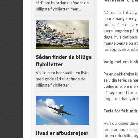
råd” om hvordan du finder de
billigste flybilletter, men...
Når du har frit val
spare mange penge.
bonus så er du ikke 
være længden på din 
dage, hvis det pass
mange penge på at 
ferieoplevelser ist
Sådan finder du billige
Vælg mellem tusin
flybilletter
Viviro.com har samlet en liste
På en pakkerejse 
med gode råd til at finde de
selv din ferie, så h
billigste flybilletter....
vælge imellem mere
så tager med i betra
noget der kan gøre 
Ferie for få hund
Hvis du kigger dig 
ferie for under tus
Hvad er afbudsrejser
for en returbillet 