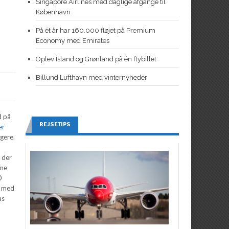
Singapore Airlines med daglige afgange til
København
På ét år har 160.000 fløjet på Premium
Economy med Emirates
Oplev Island og Grønland på én flybillet
Billund Lufthavn med vinternyheder
d på
REJSETIPS
er
igere.
r der
ine
0
e med
as