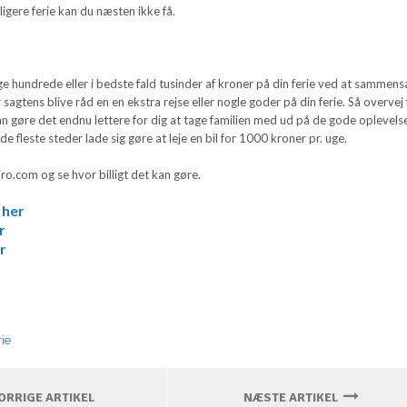
ligere ferie kan du næsten ikke få.
e hundrede eller i bedste fald tusinder af kroner på din ferie ved at sammen
 sagtens blive råd en en ekstra rejse eller nogle goder på din ferie. Så overvej 
kan gøre det endnu lettere for dig at tage familien med ud på de gode oplevels
 de fleste steder lade sig gøre at leje en bil for 1000 kroner pr. uge.
iro.com og se hvor billigt det kan gøre.
 her
r
er
rie
RRIGE ARTIKEL
NÆSTE ARTIKEL