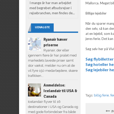
I mange år har man arbejdet
Mallorca. Meget bil
med begrebet afbudsrejser i
rejsebranchen, men findes de...
Billige lejebiler
Når du sparer mang
UDVALGTE
den selv, så kan der
at en lejebil, som 
jeres ferie. Det kan
Ryanair hæver
priserne
Søg selv her på Viv
Ryanair, der eller
igennem flere år har pralet med
Søg flybilletter
markedets laveste priser samt
Søg hoteller he
stor vækst, melder nu om at de
Søg lejebiler h
vil fyre 150 medarbejdere, skære
trafikken...
Anmeldelse:
Icelandair til USA &
Tags:
billig ferie
,
fe
Canada
Icelandair flyver til 16
destinationer i USA og Canada og
FO
med gode forbindelser fra både