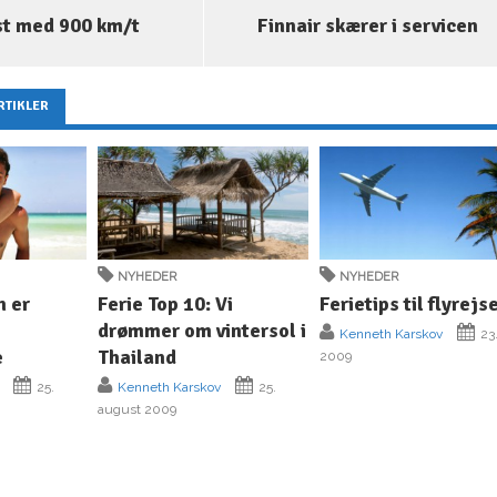
st med 900 km/t
Finnair skærer i servicen
RTIKLER
NYHEDER
NYHEDER
n er
Ferie Top 10: Vi
Ferietips til flyrejs
drømmer om vintersol i
Kenneth Karskov
23.
e
Thailand
2009
25.
Kenneth Karskov
25.
august 2009