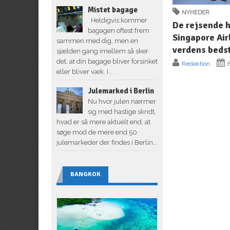
Mistet bagage
NYHEDER
Heldigvis kommer
De rejsende h
bagagen oftest frem
Singapore Air
sammen med dig, men en
verdens beds
sjælden gang imellem så sker
det, at din bagage bliver forsinket
Redaktion
8
eller bliver væk. I...
Julemarked i Berlin
Nu hvor julen nærmer
sig med hastige skridt,
hvad er så mere aktuelt end, at
søge mod de mere end 50
julemarkeder der findes i Berlin...
BANGKOK