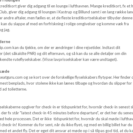
kreditkort giver dig adgang til en lounge i lufthavnen. Mange kreditkort, fx et h
Club, giver dig adgang til loungen i Kastrup og Billund samt i en lang række lan
r andre aftaler, men fælles er, at de fleste kreditkortselskaber tilbyder denne
 kan du slappe af med en forfriskning i rolige omgivelser og komme væk fra
og jag.
iderne
com kan du tjekke, om der er ændringer i dine rejsetider. Indtast dit
(det såkaldte PNR) og dit efternavn, og så kan du se alle detaljer om din
kendte ruteflyselskaber. (Visse lavprisselskaber kan være undtaget).
 sæde
seatguru.com og se kort over de forskellige flyselskabers flytyper. Her finder 
år mest benplads, hvor stolene ikke kan lænes tilbage og hvordan du slipper for
d ad toiletterne.
lyselskaberne opgiver for check-in er tidspunktet for, hvornår check-in senest s
s der fx står "latest check-in 45 minutes before departure", er det her du senes
ed hele processen. Det er ikke tidspunktet for, hvornår du skal møde i luftha
 til check-in! Kommer du for sent, når du ikke flyet, og med en billig billet har du
d et andet fly. Det er eget dit ansvar at møde op i så tilpas god tid, at du k