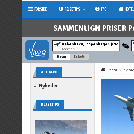
FORSIDE
REJSETIPS
FAQ
HOTEL
SAMMENLIGN PRISER P
Danmark
Retur
Enkelt
Home
»
nyhe
ARTIKLER
Nyheder
REJSETIPS