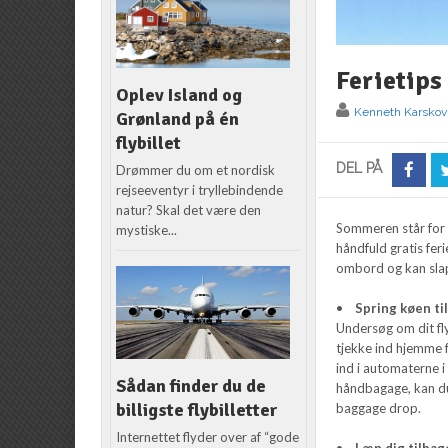
Ferietips 
Oplev Island og
Kenneth Karskov
Grønland på én
flybillet
DEL PÅ
Drømmer du om et nordisk
rejseeventyr i tryllebindende
natur? Skal det være den
Sommeren står for d
mystiske...
håndfuld gratis fer
ombord og kan slap
•
Spring køen ti
Undersøg om dit fly
tjekke ind hjemme f
ind i automaterne 
Sådan finder du de
håndbagage, kan du 
billigste flybilletter
baggage drop.
Internettet flyder over af “gode
•
Læn dig tilbag