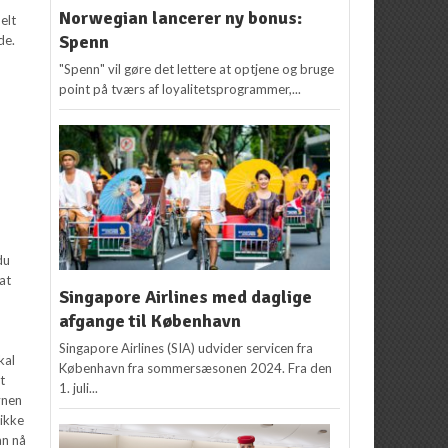
Norwegian lancerer ny bonus:
elt
Spenn
de.
"Spenn" vil gøre det lettere at optjene og bruge
point på tværs af loyalitetsprogrammer,...
du
 at
Singapore Airlines med daglige
afgange til København
Singapore Airlines (SIA) udvider servicen fra
kal
København fra sommersæsonen 2024. Fra den
t
1. juli...
vnen
 ikke
an nå