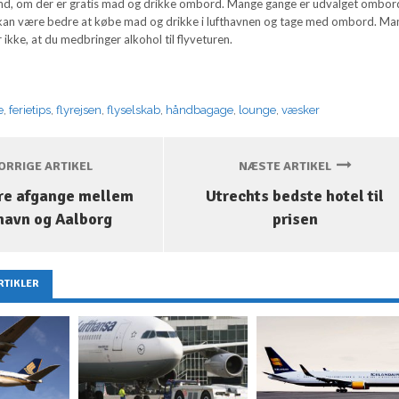
nd, om der er gratis mad og drikke ombord. Mange gange er udvalget ombor
 kan være bedre at købe mad og drikke i lufthavnen og tage med ombord. Ma
r ikke, at du medbringer alkohol til flyveturen.
e
,
ferietips
,
flyrejsen
,
flyselskab
,
håndbagage
,
lounge
,
væsker
RRIGE ARTIKEL
NÆSTE ARTIKEL
ere afgange mellem
Utrechts bedste hotel til
avn og Aalborg
prisen
RTIKLER