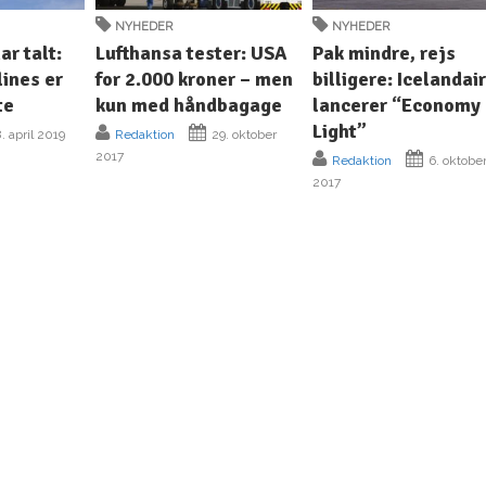
NYHEDER
NYHEDER
ar talt:
Lufthansa tester: USA
Pak mindre, rejs
lines er
for 2.000 kroner – men
billigere: Icelandai
te
kun med håndbagage
lancerer “Economy
Light”
. april 2019
Redaktion
29. oktober
2017
Redaktion
6. oktobe
2017