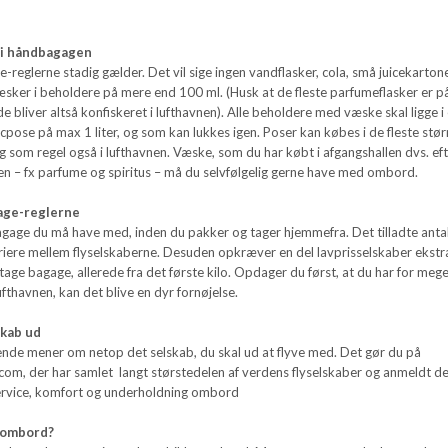
 i håndbagagen
reglerne stadig gælder. Det vil sige ingen vandflasker, cola, små juicekarton
æsker i beholdere på mere end 100 ml. (Husk at de fleste parfumeflasker er p
e bliver altså konfiskeret i lufthavnen). Alle beholdere med væske skal ligge i
cpose på max 1 liter, og som kan lukkes igen. Poser kan købes i de fleste stør
 som regel også i lufthavnen. Væske, som du har købt i afgangshallen dvs. ef
en – fx parfume og spiritus – må du selvfølgelig gerne have med ombord.
age-reglerne
gage du må have med, inden du pakker og tager hjemmefra. Det tilladte antal
ariere mellem flyselskaberne. Desuden opkræver en del lavprisselskaber ekstr
tage bagage, allerede fra det første kilo. Opdager du først, at du har for meg
ufthavnen, kan det blive en dyr fornøjelse.
skab ud
ende mener om netop det selskab, du skal ud at flyve med. Det gør du på
.com, der har samlet langt størstedelen af verdens flyselskaber og anmeldt 
rvice, komfort og underholdning ombord
 ombord?