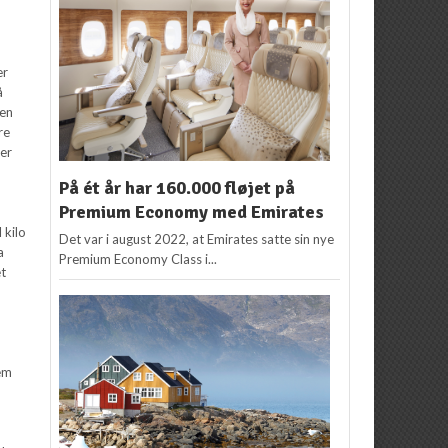
er
å
 en
re
ter
På ét år har 160.000 fløjet på
Premium Economy med Emirates
 kilo
Det var i august 2022, at Emirates satte sin nye
a
Premium Economy Class i...
et
dem