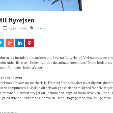
til flyrejsen
23. juni 2009
nyheder
øren, og tusindvis af danskere er på vej på ferie. Her på Viviro.com giver vi d
ietips inden flyrejsen. Se her hvordan du springer køen over, får det bedste s
pe af i loungen inden afgang.
l check-in over
selskab tilbyder online check-in. Flere og flere selskaber giver dig mulighed fo
oran computeren. Hvis ikke dit selskab gør, er der tit mulighed for selv at tje
i lufthavnen. Dermed stryger du udenom den lange kø foran skranken. Har du 
gå direkte op i sikkerhedskontrollen. Har du bagage med, skal du lige forbi
e i loungen