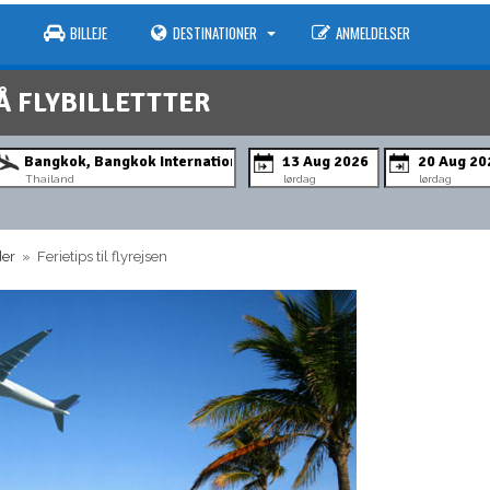
BILLEJE
DESTINATIONER
ANMELDELSER
Å FLYBILLETTTER
Thailand
lørdag
lørdag
der
» Ferietips til flyrejsen