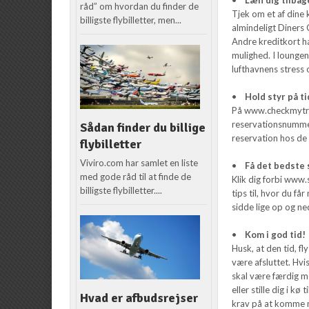
råd” om hvordan du finder de
Tjek om et af dine 
billigste flybilletter, men...
almindeligt Diners 
Andre kreditkort ha
mulighed. I loungen
lufthavnens stress 
•
Hold styr på t
På www.checkmytrip.
reservationsnummer 
Sådan finder du billige
reservation hos de 
flybilletter
Viviro.com har samlet en liste
•
Få det bedste
med gode råd til at finde de
Klik dig forbi www.
billigste flybilletter....
tips til, hvor du f
sidde lige op og ne
•
Kom i god tid!
Husk, at den tid, f
være afsluttet. Hvi
skal være færdig m
eller stille dig i kø
Hvad er afbudsrejser
krav på at komme me