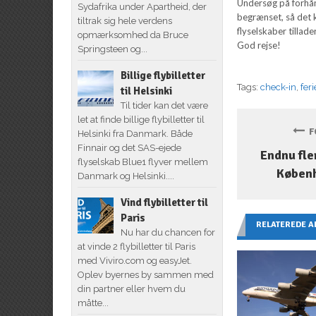
Undersøg på forhå
Sydafrika under Apartheid, der
begrænset, så det
tiltrak sig hele verdens
flyselskaber tillade
opmærksomhed da Bruce
God rejse!
Springsteen og...
Billige flybilletter
Tags:
check-in
,
feri
til Helsinki
Til tider kan det være
let at finde billige flybilletter til
FO
Helsinki fra Danmark. Både
Finnair og det SAS-ejede
Endnu fl
flyselskab Blue1 flyver mellem
Københ
Danmark og Helsinki....
Vind flybilletter til
Paris
RELATEREDE A
Nu har du chancen for
at vinde 2 flybilletter til Paris
med Viviro.com og easyJet.
Oplev byernes by sammen med
din partner eller hvem du
måtte...