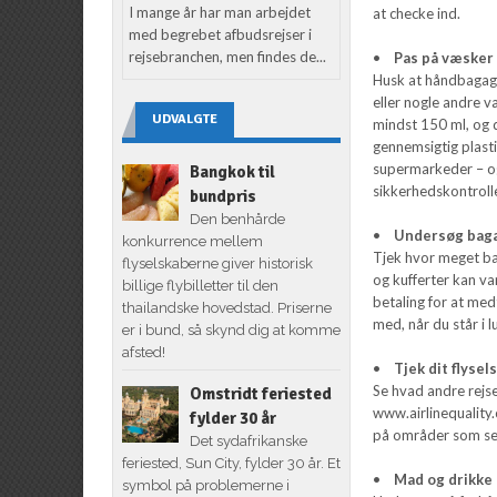
I mange år har man arbejdet
at checke ind.
med begrebet afbudsrejser i
rejsebranchen, men findes de...
•
Pas på væsker
Husk at håndbagage-
eller nogle andre v
UDVALGTE
mindst 150 ml, og d
gennemsigtig plasti
supermarkeder – og
Bangkok til
sikkerhedskontroll
bundpris
Den benhårde
•
Undersøg bag
konkurrence mellem
Tjek hvor meget ba
flyselskaberne giver historisk
og kufferter kan v
billige flybilletter til den
betaling for at med
thailandske hovedstad. Priserne
med, når du står i l
er i bund, så skynd dig at komme
afsted!
•
Tjek dit flysel
Se hvad andre rejs
Omstridt feriested
www.airlinequality
fylder 30 år
på områder som se
Det sydafrikanske
feriested, Sun City, fylder 30 år. Et
•
Mad og drikke
symbol på problemerne i