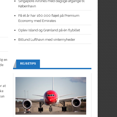
Singapore Airlines med daglige afgange til
København
På ét år har 160.000 fløjet på Premium
Economy med Emirates
Oplev Island og Grønland på én flybillet
Billund Lufthavn med vinternyheder
ig en
REJSETIPS
æde
r at
kke
kun