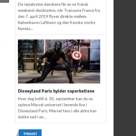
De rejselystne danskere får en ny fransk
NYHEDER
NYHEDER
weekend-destination, når Transavia France fra
Ny lounge åbner i
Guide: Sådan pakker du
den 7. april 2019 flyver direkte mellem
r
Københavns Lufthavn
bedst din håndbagage
Københavns Lufthavn og den franske storby
Nantes...
Redaktion
7. marts 2017
Redaktion
16. juni 2016
2
r
Disneyland Paris hylder superheltene
Hver dag indtil d. 30. september kan du nu
opleve Marvel-universet i levende live i
Disneyland Paris. Marvel-fans i alle aldre kan
dykke ned i en...
TYRKIET