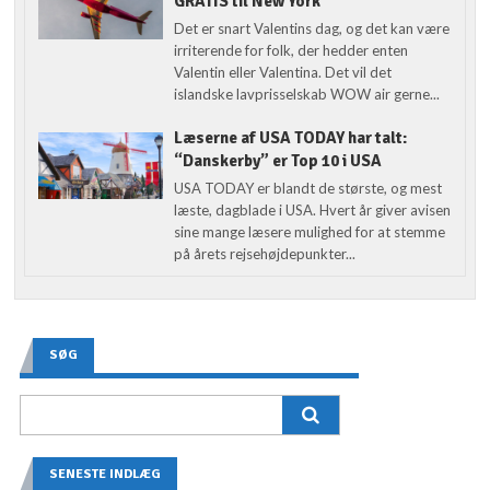
GRATIS til New York
Det er snart Valentins dag, og det kan være
irriterende for folk, der hedder enten
Valentin eller Valentina. Det vil det
islandske lavprisselskab WOW air gerne...
Læserne af USA TODAY har talt:
“Danskerby” er Top 10 i USA
USA TODAY er blandt de største, og mest
læste, dagblade i USA. Hvert år giver avisen
sine mange læsere mulighed for at stemme
på årets rejsehøjdepunkter...
SØG
SENESTE INDLÆG