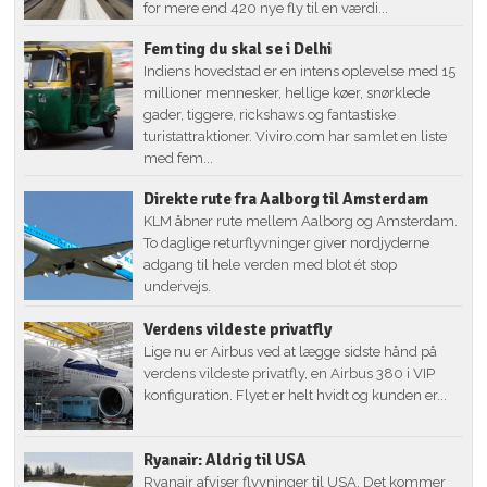
for mere end 420 nye fly til en værdi...
Fem ting du skal se i Delhi
Indiens hovedstad er en intens oplevelse med 15
millioner mennesker, hellige køer, snørklede
gader, tiggere, rickshaws og fantastiske
turistattraktioner. Viviro.com har samlet en liste
med fem...
Direkte rute fra Aalborg til Amsterdam
KLM åbner rute mellem Aalborg og Amsterdam.
To daglige returflyvninger giver nordjyderne
adgang til hele verden med blot ét stop
undervejs.
Verdens vildeste privatfly
Lige nu er Airbus ved at lægge sidste hånd på
verdens vildeste privatfly, en Airbus 380 i VIP
konfiguration. Flyet er helt hvidt og kunden er...
Ryanair: Aldrig til USA
Ryanair afviser flyvninger til USA. Det kommer