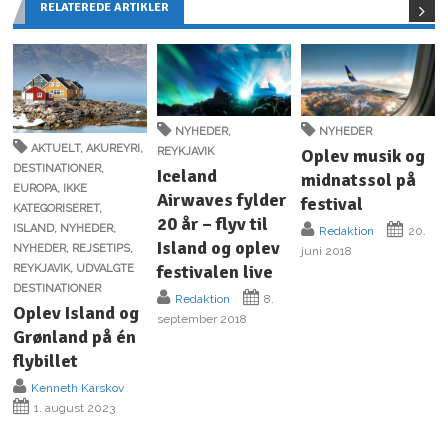
RELATEREDE ARTIKLER
NYHEDER
,
NYHEDER
AKTUELT
,
AKUREYRI
,
REYKJAVIK
Oplev musik og
DESTINATIONER
,
Iceland
midnatssol på
EUROPA
,
IKKE
Airwaves fylder
festival
KATEGORISERET
,
20 år – flyv til
ISLAND
,
NYHEDER
,
Redaktion
20.
Island og oplev
NYHEDER
,
REJSETIPS
,
juni 2018
festivalen live
REYKJAVIK
,
UDVALGTE
DESTINATIONER
Redaktion
8.
Oplev Island og
september 2018
Grønland på én
flybillet
Kenneth Karskov
1. august 2023