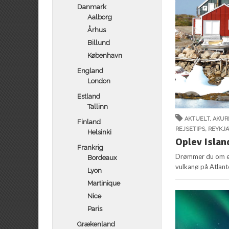
Danmark
Aalborg
Århus
Billund
København
England
London
Estland
Tallinn
AKTUELT
,
AKUR
Finland
REJSETIPS
,
REYKJA
Helsinki
Oplev Island
Frankrig
Drømmer du om et 
Bordeaux
vulkanø på Atlant
Lyon
Martinique
Nice
Paris
Grækenland