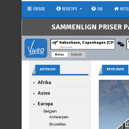
FORSIDE
REJSETIPS
FAQ
HOTEL
SAMMENLIGN PRISER P
Danmark
Retur
Enkelt
ARTIKLER
REYKJAVIK
Afrika
Asien
Europa
Belgien
Antwerpen
Bruxelles