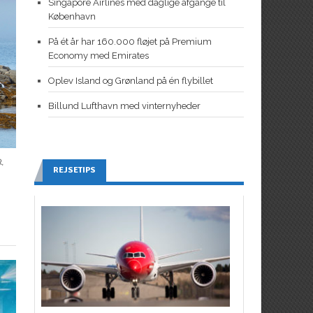
Singapore Airlines med daglige afgange til
København
På ét år har 160.000 fløjet på Premium
Economy med Emirates
Oplev Island og Grønland på én flybillet
Billund Lufthavn med vinternyheder
R
,
REJSETIPS