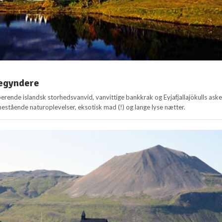
begyndere
erende islandsk storhedsvanvid, vanvittige bankkrak og Eyjafjallajökulls aske
nestående naturoplevelser, eksotisk mad (!) og lange lyse nætter.