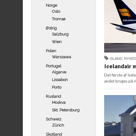
Norge
Oslo
Tromsø
Østrig
Salzburg
Wien
Polen
Warszawa
ISLAND
,
NYHED
Icelandair 
Portugal
Algarve
Det første af Icel
Lissabon
andet bruges på r
Porto
Rusland
Moskva
Skt. Petersburg
Schweiz
Zürich
Skotland