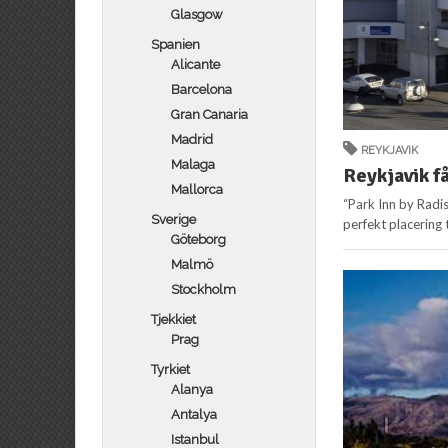
Glasgow
Spanien
Alicante
Barcelona
Gran Canaria
Madrid
REYKJAVIK
Malaga
Reykjavik f
Mallorca
“Park Inn by Radi
Sverige
perfekt placering 
Göteborg
Malmö
Stockholm
Tjekkiet
Prag
Tyrkiet
Alanya
Antalya
Istanbul