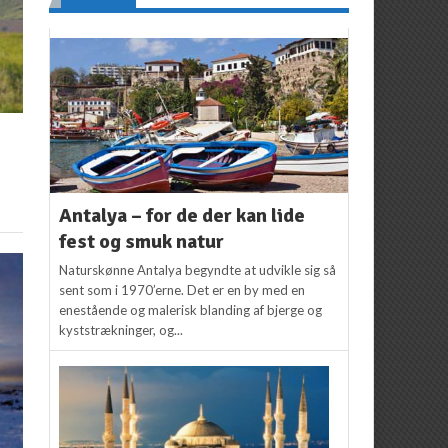
Antalya – for de der kan lide
fest og smuk natur
Naturskønne Antalya begyndte at udvikle sig så
sent som i 1970’erne. Det er en by med en
enestående og malerisk blanding af bjerge og
kyststrækninger, og...