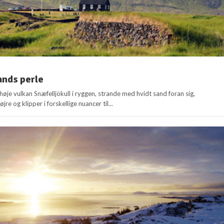
lands perle
je vulkan Snæfelljökull i ryggen, strande med hvidt sand foran sig,
øjre og klipper i forskellige nuancer til...