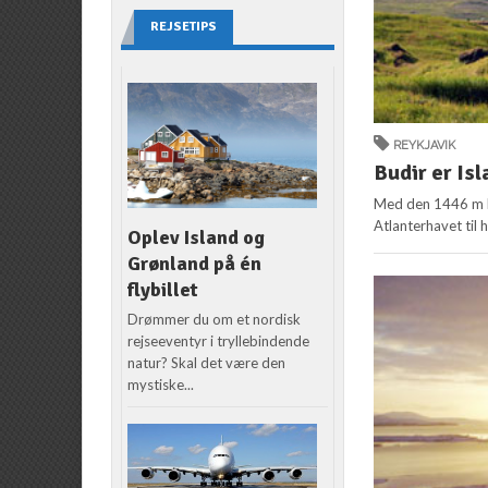
REJSETIPS
REYKJAVIK
Budir er Is
Med den 1446 m hø
Atlanterhavet til h
Oplev Island og
Grønland på én
flybillet
Drømmer du om et nordisk
rejseeventyr i tryllebindende
natur? Skal det være den
mystiske...