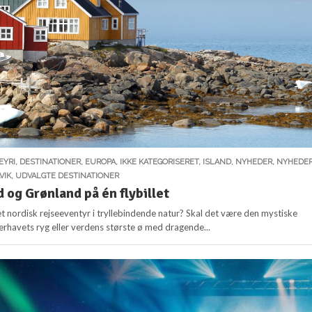
EYRI
,
DESTINATIONER
,
EUROPA
,
IKKE KATEGORISERET
,
ISLAND
,
NYHEDER
,
NYHEDE
VIK
,
UDVALGTE DESTINATIONER
 og Grønland på én flybillet
nordisk rejseeventyr i tryllebindende natur? Skal det være den mystiske
erhavets ryg eller verdens største ø med dragende...