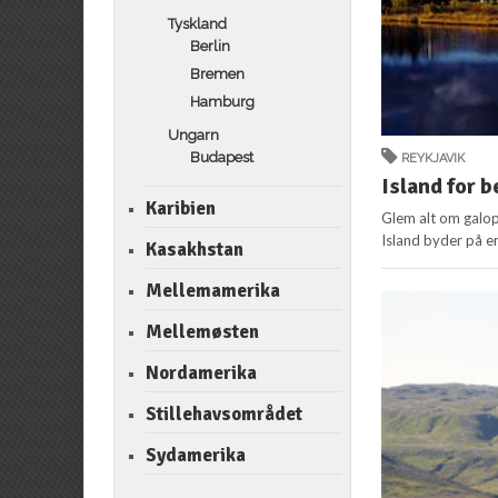
Tyskland
Berlin
Bremen
Hamburg
Ungarn
Budapest
REYKJAVIK
Island for 
Karibien
Glem alt om galop
Island byder på e
Kasakhstan
Mellemamerika
Mellemøsten
Nordamerika
Stillehavsområdet
Sydamerika