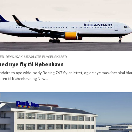
ER
,
REYKJAVIK
,
UDVALGTE FLYSELSKABER
med nye fly til København
andairs to nye wide-body Boeing 767 fly er lettet, og de nye maskiner skal bl
uten til København og New...