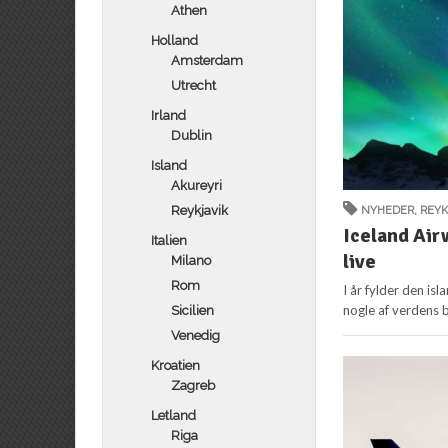
Athen
Holland
Amsterdam
Utrecht
Irland
Dublin
Island
Akureyri
Reykjavik
NYHEDER
,
REYK
Iceland Airw
Italien
live
Milano
Rom
I år fylder den is
nogle af verdens 
Sicilien
Venedig
Kroatien
Zagreb
Letland
Riga