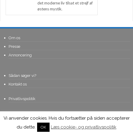
det moderne liv tilsat et strejf af
østens mystik.
Om os
Presse
Annoncering
Sådan søger vi?
Kontakt os
Privatlivspolitik
Vi anvender cookies. Hvis du fortsætter på siden accepterer
© Copyright 2015, Viviro.com ApS
- Alle rettigheder forbeholdes. Vi
tager forbehold for fejlagtige priser.
du dette.
Læs cookie- og privatlivspolitik
OK