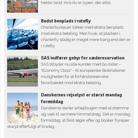
hektar land. Hvis du er typen, der altid...
Bedst benplads i rutefly
Charterbureauer lokker med ekstra benplads
mod ekstra betaling. Men husk, at pladsen i
charterfly stadig er meget mere trang end den er
i rutefly
SAS indfører gebyr for sædereservation
SAS tilbyder nu alle kunder med Go-billet –
"Economy Class" – til europæiske destinationer
muligheden for at forhåndsreservere
favoritsædet mod ekstra betaling.
Danskernes rejselyst er størst mandag
formiddag
Danskerne starter arbejdsugen med at drømme
sig væk til varmere himmelstrøg. Det er mandag
formiddag, at flest søger efter og booker flyrejser,
skarpt efterfulgt af tirsdag...