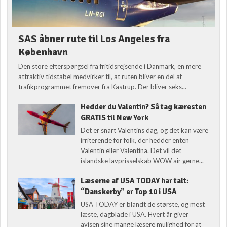
SAS åbner rute til Los Angeles fra
København
Den store efterspørgsel fra fritidsrejsende i Danmark, en mere
attraktiv tidstabel medvirker til, at ruten bliver en del af
trafikprogrammet fremover fra Kastrup. Der bliver seks...
Hedder du Valentin? Så tag kæresten
GRATIS til New York
Det er snart Valentins dag, og det kan være
irriterende for folk, der hedder enten
Valentin eller Valentina. Det vil det
islandske lavprisselskab WOW air gerne...
Læserne af USA TODAY har talt:
“Danskerby” er Top 10 i USA
USA TODAY er blandt de største, og mest
læste, dagblade i USA. Hvert år giver
avisen sine mange læsere mulighed for at