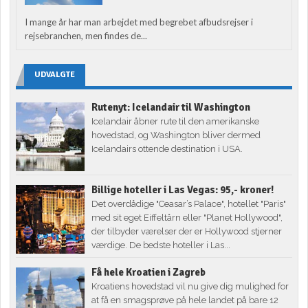
I mange år har man arbejdet med begrebet afbudsrejser i
rejsebranchen, men findes de...
UDVALGTE
Rutenyt: Icelandair til Washington
Icelandair åbner rute til den amerikanske
hovedstad, og Washington bliver dermed
Icelandairs ottende destination i USA.
Billige hoteller i Las Vegas: 95,- kroner!
Det overdådige "Ceasar’s Palace", hotellet "Paris"
med sit eget Eiffeltårn eller "Planet Hollywood",
der tilbyder værelser der er Hollywood stjerner
værdige. De bedste hoteller i Las...
Få hele Kroatien i Zagreb
Kroatiens hovedstad vil nu give dig mulighed for
at få en smagsprøve på hele landet på bare 12