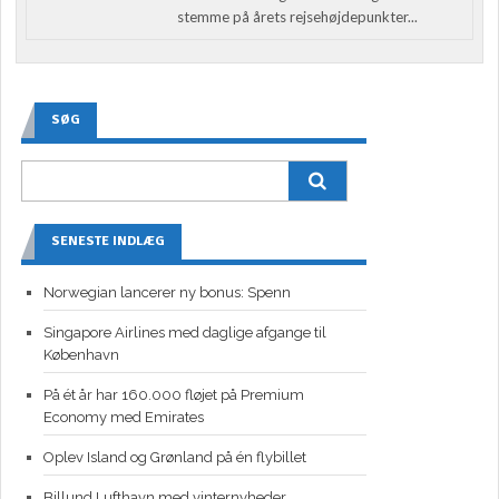
stemme på årets rejsehøjdepunkter...
SØG
SENESTE INDLÆG
Norwegian lancerer ny bonus: Spenn
Singapore Airlines med daglige afgange til
København
På ét år har 160.000 fløjet på Premium
Economy med Emirates
Oplev Island og Grønland på én flybillet
Billund Lufthavn med vinternyheder