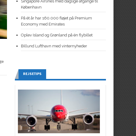
Singapore Airlines med daglige afgange til
København
På ét år har 160.000 fløjet på Premium
Economy med Emirates
Oplev Island og Grønland på én flybillet
Billund Lufthavn med vinternyheder
age
REJSETIPS