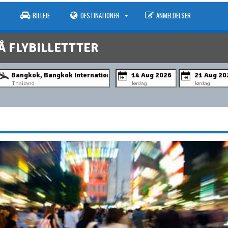
BILLEJE
DESTINATIONER
ANMELDELSER
Å FLYBILLETTTER
Thailand
lørdag
lørdag