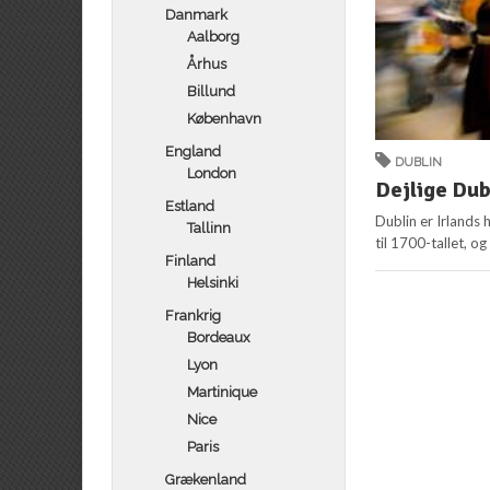
Danmark
Aalborg
Århus
Billund
København
England
DUBLIN
London
Dejlige Dub
Estland
Dublin er Irlands 
Tallinn
til 1700-tallet, o
Finland
Helsinki
Frankrig
Bordeaux
Lyon
Martinique
Nice
Paris
Grækenland