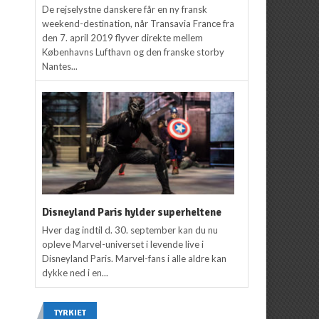
De rejselystne danskere får en ny fransk
weekend-destination, når Transavia France fra
den 7. april 2019 flyver direkte mellem
Københavns Lufthavn og den franske storby
Nantes...
Disneyland Paris hylder superheltene
Hver dag indtil d. 30. september kan du nu
opleve Marvel-universet i levende live i
Disneyland Paris. Marvel-fans i alle aldre kan
dykke ned i en...
TYRKIET