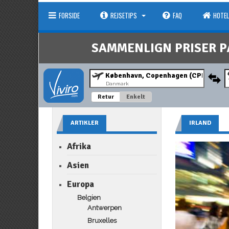
FORSIDE
REJSETIPS
FAQ
HOTEL
SAMMENLIGN PRISER P
Danmark
Retur
Enkelt
ARTIKLER
IRLAND
Afrika
Asien
Europa
Belgien
Antwerpen
Bruxelles