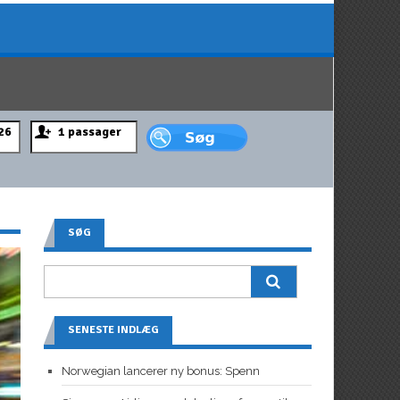
SØG
SENESTE INDLÆG
Norwegian lancerer ny bonus: Spenn