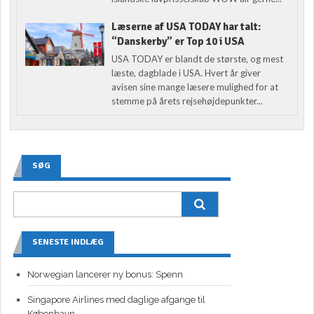
Læserne af USA TODAY har talt:
“Danskerby” er Top 10 i USA
USA TODAY er blandt de største, og mest
læste, dagblade i USA. Hvert år giver
avisen sine mange læsere mulighed for at
stemme på årets rejsehøjdepunkter...
SØG
SENESTE INDLÆG
Norwegian lancerer ny bonus: Spenn
Singapore Airlines med daglige afgange til
København