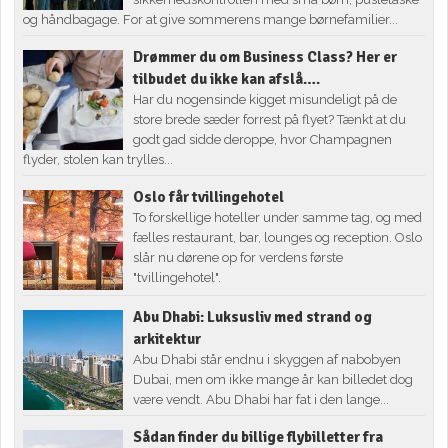
og håndbagage. For at give sommerens mange børnefamilier...
Drømmer du om Business Class? Her er
tilbudet du ikke kan afslå….
Har du nogensinde kigget misundeligt på de
store brede sæder forrest på flyet? Tænkt at du
godt gad sidde deroppe, hvor Champagnen
flyder, stolen kan trylles...
Oslo får tvillingehotel
To forskellige hoteller under samme tag, og med
fælles restaurant, bar, lounges og reception. Oslo
slår nu dørene op for verdens første
"tvillingehotel".
Abu Dhabi: Luksusliv med strand og
arkitektur
Abu Dhabi står endnu i skyggen af nabobyen
Dubai, men om ikke mange år kan billedet dog
være vendt. Abu Dhabi har fat i den lange...
Sådan finder du billige flybilletter fra