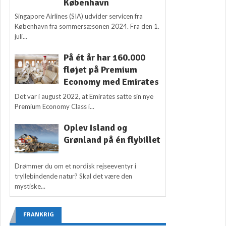
København
Singapore Airlines (SIA) udvider servicen fra
København fra sommersæsonen 2024. Fra den 1.
juli...
På ét år har 160.000
fløjet på Premium
Economy med Emirates
Det var i august 2022, at Emirates satte sin nye
Premium Economy Class i...
Oplev Island og
Grønland på én flybillet
Drømmer du om et nordisk rejseeventyr i
tryllebindende natur? Skal det være den
mystiske...
FRANKRIG