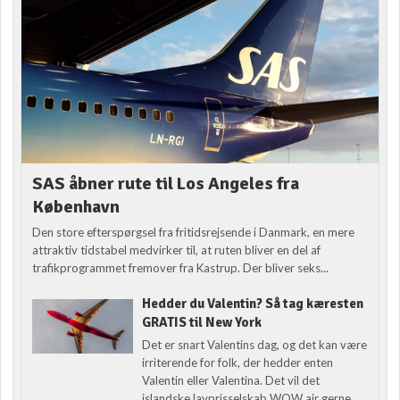
SAS åbner rute til Los Angeles fra
København
Den store efterspørgsel fra fritidsrejsende i Danmark, en mere
attraktiv tidstabel medvirker til, at ruten bliver en del af
trafikprogrammet fremover fra Kastrup. Der bliver seks...
Hedder du Valentin? Så tag kæresten
GRATIS til New York
Det er snart Valentins dag, og det kan være
irriterende for folk, der hedder enten
Valentin eller Valentina. Det vil det
islandske lavprisselskab WOW air gerne...