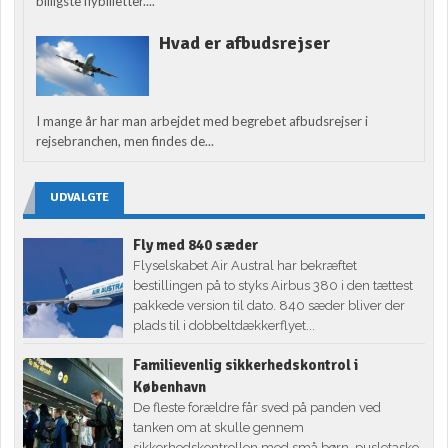
billigste flybilletter....
Hvad er afbudsrejser
I mange år har man arbejdet med begrebet afbudsrejser i
rejsebranchen, men findes de...
UDVALGTE
Fly med 840 sæder
Flyselskabet Air Austral har bekræftet
bestillingen på to styks Airbus 380 i den tættest
pakkede version til dato. 840 sæder bliver der
plads til i dobbeltdækkerflyet...
Familievenlig sikkerhedskontrol i
København
De fleste forældre får sved på panden ved
tanken om at skulle gennem
sikkerhedskontrollen med små børn, pusletaske