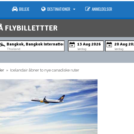
BILLEJE
DESTINATIONER
ANMELDELSER
Å FLYBILLETTTER
Thailand
lørdag
lørdag
der
» Icelandair åbner to nye canadiske ruter