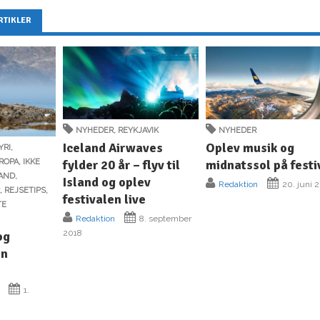
RTIKLER
NYHEDER
,
REYKJAVIK
NYHEDER
Iceland Airwaves
Oplev musik og
YRI
,
fylder 20 år – flyv til
midnatssol på festi
ROPA
,
IKKE
LAND
,
Island og oplev
Redaktion
20. juni 
R
,
REJSETIPS
,
festivalen live
TE
Redaktion
8. september
2018
og
én
1.