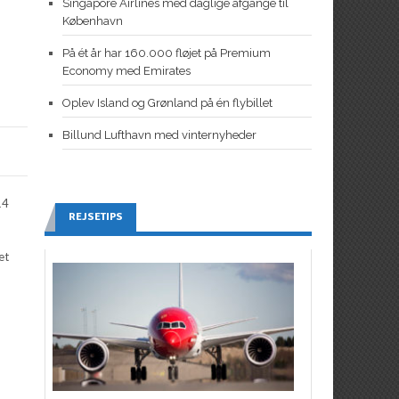
Singapore Airlines med daglige afgange til
København
På ét år har 160.000 fløjet på Premium
Economy med Emirates
Oplev Island og Grønland på én flybillet
Billund Lufthavn med vinternyheder
14
REJSETIPS
et