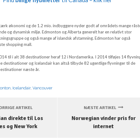
ærk økonomi og de 1.2 mio. indbyggere nyder godt af områdets mange råsto
nde og dynamisk miljø. Edmonton og Alberta generelt har en relativt stor
kningsgruppe og også mange af islandsk afstamning. Edmonton har også
te shopping mall.
2014 til i alt 38 destinationer heraf 12 i Nordamerika. I 2014 tilføjes 14 flyvning
destinationer og Icelandair kan altså tilbyde 82 ugentlige flyvninger til de
stinationer næste år.
onton
,
Icelandair
,
Vancouver
RRIGE ARTIKEL
NÆSTE ARTIKEL
n direkte til Los
Norwegian vinder pris for
es og New York
internet