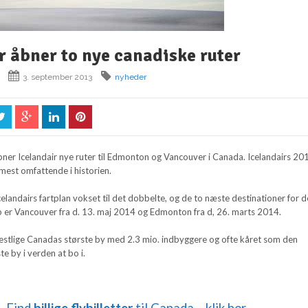
r åbner to nye canadiske ruter
3. september 2013
nyheder
bner Icelandair nye ruter til Edmonton og Vancouver i Canada. Icelandairs 20
 mest omfattende i historien.
celandairs fartplan vokset til det dobbelte, og de to næste destinationer for d
ab er Vancouver fra d. 13. maj 2014 og Edmonton fra d, 26. marts 2014.
estlige Canadas største by med 2.3 mio. indbyggere og ofte kåret som den
e by i verden at bo i.
Find
billige flybilletter
til Canada – klik her