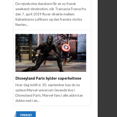
De rejselystne danskere får en ny fransk
weekend-destination, når Transavia France fra
den 7. april 2019 flyver direkte mellem
Københavns Lufthavn og den franske storby
Nantes...
Disneyland Paris hylder superheltene
Hver dag indtil d. 30. september kan du nu
opleve Marvel-universet i levende live i
Disneyland Paris. Marvel-fans i alle aldre kan
dykke ned i en...
TYRKIET