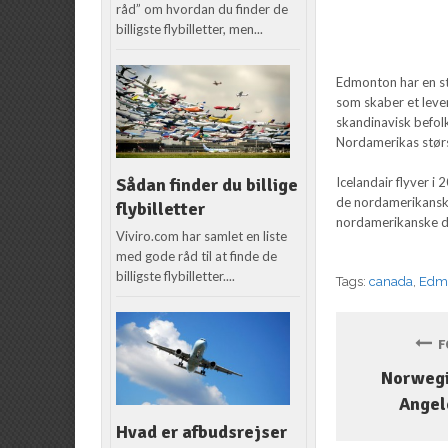
råd” om hvordan du finder de
billigste flybilletter, men...
Edmonton har en st
som skaber et leve
skandinavisk befol
Nordamerikas størs
Icelandair flyver i 
Sådan finder du billige
de nordamerikanske 
flybilletter
nordamerikanske de
Viviro.com har samlet en liste
med gode råd til at finde de
billigste flybilletter....
Tags:
canada
,
Edm
FO
Norwegia
Angel
Hvad er afbudsrejser