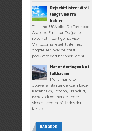
Rejsehitlisten: Vi vil
langt væk fra
kulden
Thailand, USA eller De Forenede
Arabiske Emirater. De fjerne
rejsemål hitter lige nu, viser
Viviro.com’s rejsehitliste med
opgørelsen over de mest
populære destinationer lige nu.
Her er der ingen kø i
lufthavnen
Mens man ofte
oplever at stå i lange køer i både
København, London, Frankfurt,
New York og mange andre
steder i verden, så findes der
faktisk...
BANGKOK