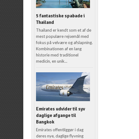
5 fantastiske spabade i
Thailand
Thailand er kendt som et af de
mest populære rejsemål med
fokus på velvære og afslapning.
Kombinationen af en lang
historie med traditionel
medicin, en unik...
Emirates udvider til syv
daglige afgange til
Bangkok
Emirates offentliggør i dag
deres nye, daglige flyvning