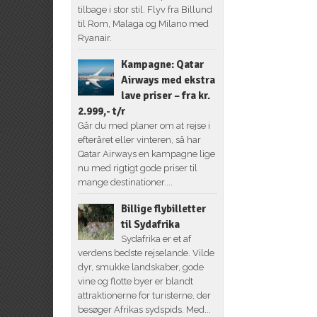
tilbage i stor stil. Flyv fra Billund
til Rom, Malaga og Milano med
Ryanair.
Kampagne: Qatar
Airways med ekstra
lave priser – fra kr.
2.999,- t/r
Går du med planer om at rejse i
efteråret eller vinteren, så har
Qatar Airways en kampagne lige
nu med rigtigt gode priser til
mange destinationer....
Billige flybilletter
til Sydafrika
Sydafrika er et af
verdens bedste rejselande. Vilde
dyr, smukke landskaber, gode
vine og flotte byer er blandt
attraktionerne for turisterne, der
besøger Afrikas sydspids. Med...