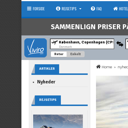
FORSIDE
REJSETIPS
FAQ
HOTEL
SAMMENLIGN PRISER P
Danmark
Retur
Enkelt
Home
»
nyhe
ARTIKLER
Nyheder
REJSETIPS