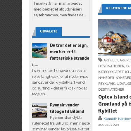
I mange år har man arbejdet
RELATEREDE A
med begrebet afbudsrejser i
rejsebranchen, men findes de...
UDVALGTE
Du tror det er løgn,
men her er 11
fantastiske strande
AKTUELT
,
AKURE
i….
DESTINATIONER
,
EU
I sommeren behøver du ikke at
KATEGORISERET
,
IS
rejse langt væk for at nyde hvide
NYHEDER
,
NYHEDE
sandstrande, krystalklart vand
REYKJAVIK
,
UDVALG
og surfing – det er faktisk nok at
DESTINATIONER
tage en...
Oplev Island 
Grønland på 
Ryanair vender
flybillet
tilbage til Billund
Ryanair skar dybt i
Kenneth Karskov
rutenettet fra Billund, men næste
august 2023
sommer vender lavprisselskabet