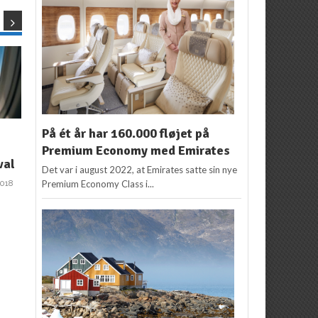
NYHEDER
NYHEDER
På ét år har 160.000 fløjet på
Tag det perfekte foto
Er det her de billigste
Premium Economy med Emirates
val
til Instagram: 7 tips til
flybilletter til USA
Det var i august 2022, at Emirates satte sin nye
bedre billeder fra flyet
nogensinde?
2018
Premium Economy Class i...
2
Redaktion
17. april 2018
Redaktion
17. januar
2018