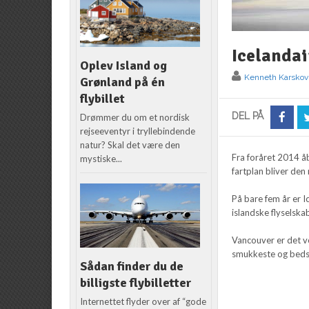
Icelandai
Oplev Island og
Kenneth Karskov
Grønland på én
flybillet
DEL PÅ
Drømmer du om et nordisk
rejseeventyr i tryllebindende
natur? Skal det være den
Fra foråret 2014 å
mystiske...
fartplan bliver den
På bare fem år er I
islandske flyselsk
Vancouver er det v
smukkeste og bedst
Sådan finder du de
billigste flybilletter
Internettet flyder over af “gode