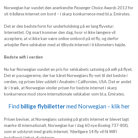
Norwegian har vundet den anerkendte
Passenger Choice Awards 2013
for
sit trådløse internet om bord – i skarp konkurrence med bl.a. Emirates.
Det er den bedste form for underholdning på en lang flyvetur:
Internettet. Og snart kommer den dag, hvor vi ikke længere vil
acceptere, at vi ikke kan være online ombord på et fly, og derfor
arbejder flere selskaber med at tilbyde internet i ti kilometers højde.
Bedste wifi i verden
Nu har Norwegian vundet en pris for selskabets satsning på wifi på flyet.
Det er passagererne, der har kåret Norwegians fly-net til det bedste i
verden, og prisen blev uddelt i Anaheim i Californien, USA. Det er andet
år i træk, at Norwegian vinder prisen for bedste internet i skarp
konkurrence mod store internationale selskaber som bl.a. Emirates.
Find
billige flybilletter
med Norwegian – klik her
Prisen beviser, at Norwegians satsning på gratis internet er blevet lagt
mærke til internationalt. Norwegian har i dag 60 nye Boeing 737-800,
som er udstyret med gratis internet. Yderligere 14 fly vil få WiFi
installeret i løbet af vinteren.