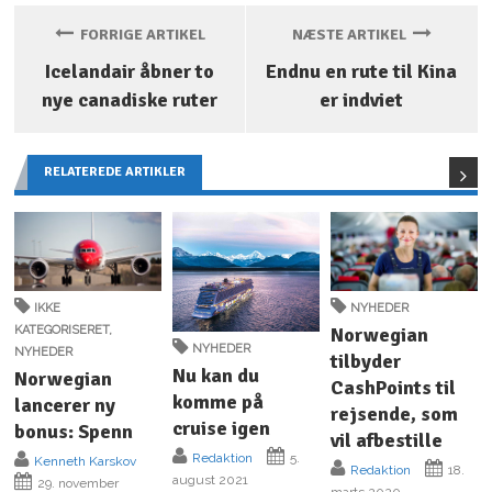
FORRIGE ARTIKEL
NÆSTE ARTIKEL
Icelandair åbner to
Endnu en rute til Kina
nye canadiske ruter
er indviet
RELATEREDE ARTIKLER
IKKE
NYHEDER
KATEGORISERET
,
Norwegian
NYHEDER
NYHEDER
tilbyder
Nu kan du
Norwegian
CashPoints til
komme på
lancerer ny
rejsende, som
cruise igen
bonus: Spenn
vil afbestille
Redaktion
5.
Kenneth Karskov
Redaktion
18.
august 2021
29. november
marts 2020