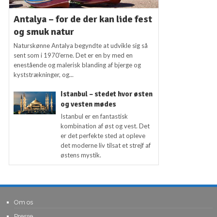
Antalya – for de der kan lide fest
og smuk natur
Naturskønne Antalya begyndte at udvikle sig så
sent som i 1970’erne. Det er en by med en
enestående og malerisk blanding af bjerge og
kyststrækninger, og...
Istanbul – stedet hvor østen
og vesten mødes
Istanbul er en fantastisk
kombination af øst og vest. Det
er det perfekte sted at opleve
det moderne liv tilsat et strejf af
østens mystik.
Om os
Presse