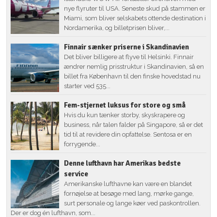
nye flyruter til USA. Seneste skud på stammen er
Miami, som bliver selskabets ottende destination i
Nordamerika, og billetprisen bliver,...
Finnair sænker priserne i Skandinavien
Det bliver billigere at flyve til Helsinki. Finnair
ændrer nemlig prisstruktur i Skandinavien, så en
billet fra København til den finske hovedstad nu
starter ved 535...
Fem-stjernet luksus for store og små
Hvis du kun tænker storby, skyskrapere og
business, når talen falder på Singapore, så er det
tid til at revidere din opfattelse. Sentosa er en
forrygende...
Denne lufthavn har Amerikas bedste
service
Amerikanske lufthavne kan være en blandet
fornøjelse at besøge med lang, mørke gange,
surt personale og lange køer ved paskontrollen.
Der er dog én lufthavn, som...