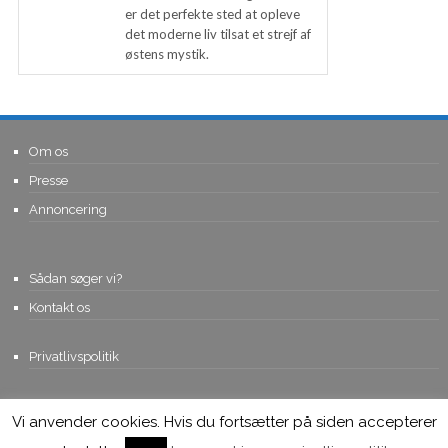
er det perfekte sted at opleve
det moderne liv tilsat et strejf af
østens mystik.
Om os
Presse
Annoncering
Sådan søger vi?
Kontakt os
Privatlivspolitik
Vi anvender cookies. Hvis du fortsætter på siden accepterer
© Copyright 2015, Viviro.com ApS
- Alle rettigheder forbeholdes. Vi
tager forbehold for fejlagtige priser.