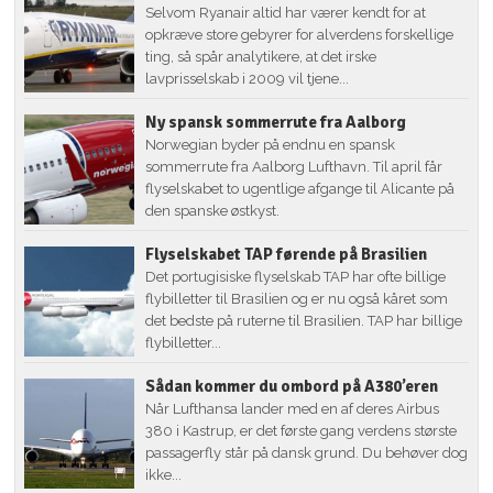
Selvom Ryanair altid har værer kendt for at
opkræve store gebyrer for alverdens forskellige
ting, så spår analytikere, at det irske
lavprisselskab i 2009 vil tjene...
Ny spansk sommerrute fra Aalborg
Norwegian byder på endnu en spansk
sommerrute fra Aalborg Lufthavn. Til april får
flyselskabet to ugentlige afgange til Alicante på
den spanske østkyst.
Flyselskabet TAP førende på Brasilien
Det portugisiske flyselskab TAP har ofte billige
flybilletter til Brasilien og er nu også kåret som
det bedste på ruterne til Brasilien. TAP har billige
flybilletter...
Sådan kommer du ombord på A380’eren
Når Lufthansa lander med en af deres Airbus
380 i Kastrup, er det første gang verdens største
passagerfly står på dansk grund. Du behøver dog
ikke...