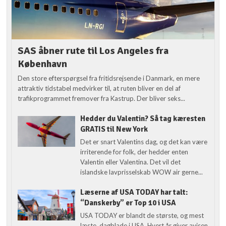
SAS åbner rute til Los Angeles fra
København
Den store efterspørgsel fra fritidsrejsende i Danmark, en mere
attraktiv tidstabel medvirker til, at ruten bliver en del af
trafikprogrammet fremover fra Kastrup. Der bliver seks...
Hedder du Valentin? Så tag kæresten
GRATIS til New York
Det er snart Valentins dag, og det kan være
irriterende for folk, der hedder enten
Valentin eller Valentina. Det vil det
islandske lavprisselskab WOW air gerne...
Læserne af USA TODAY har talt:
“Danskerby” er Top 10 i USA
USA TODAY er blandt de største, og mest
læste, dagblade i USA. Hvert år giver avisen