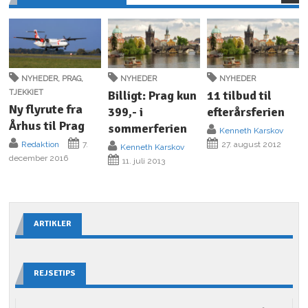
NYHEDER
,
PRAG
,
NYHEDER
NYHEDER
TJEKKIET
Billigt: Prag kun
11 tilbud til
Ny flyrute fra
399,- i
efterårsferien
Århus til Prag
sommerferien
Kenneth Karskov
Redaktion
7.
27. august 2012
Kenneth Karskov
december 2016
11. juli 2013
ARTIKLER
REJSETIPS