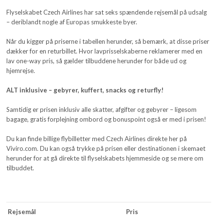
Flyselskabet Czech Airlines har sat seks spændende rejsemål på udsalg
– deriblandt nogle af Europas smukkeste byer.
Når du kigger på priserne i tabellen herunder, så bemærk, at disse priser
dækker for en returbillet. Hvor lavprisselskaberne reklamerer med en
lav one-way pris, så gælder tilbuddene herunder for både ud og
hjemrejse.
ALT inklusive – gebyrer, kuffert, snacks og returfly!
Samtidig er prisen inklusiv alle skatter, afgifter og gebyrer – ligesom
bagage, gratis forplejning ombord og bonuspoint også er med i prisen!
Du kan finde billige flybilletter med Czech Airlines direkte her på
Viviro.com. Du kan også trykke på prisen eller destinationen i skemaet
herunder for at gå direkte til flyselskabets hjemmeside og se mere om
tilbuddet.
Rejsemål
Pris