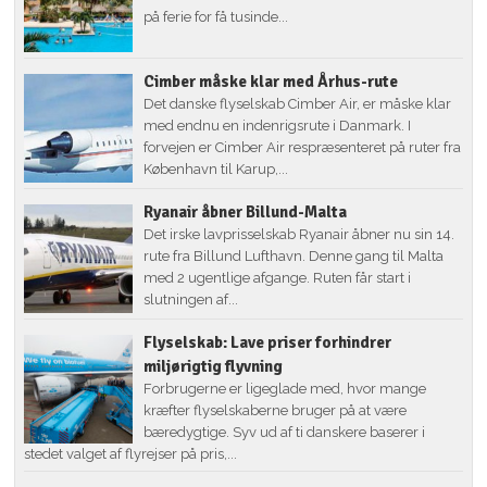
på ferie for få tusinde...
Cimber måske klar med Århus-rute
Det danske flyselskab Cimber Air, er måske klar
med endnu en indenrigsrute i Danmark. I
forvejen er Cimber Air respræsenteret på ruter fra
København til Karup,...
Ryanair åbner Billund-Malta
Det irske lavprisselskab Ryanair åbner nu sin 14.
rute fra Billund Lufthavn. Denne gang til Malta
med 2 ugentlige afgange. Ruten får start i
slutningen af...
Flyselskab: Lave priser forhindrer
miljørigtig flyvning
Forbrugerne er ligeglade med, hvor mange
kræfter flyselskaberne bruger på at være
bæredygtige. Syv ud af ti danskere baserer i
stedet valget af flyrejser på pris,...