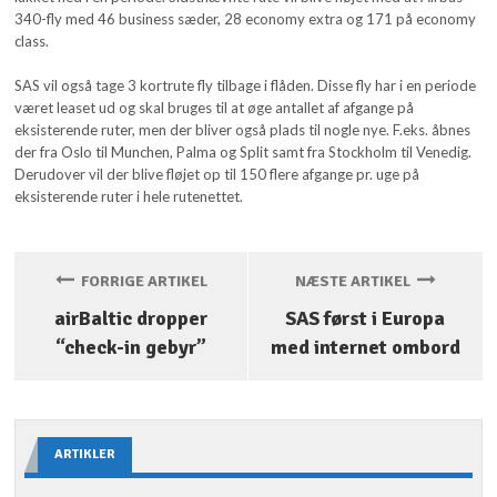
340-fly med 46 business sæder, 28 economy extra og 171 på economy
class.
SAS vil også tage 3 kortrute fly tilbage i flåden. Disse fly har i en periode
været leaset ud og skal bruges til at øge antallet af afgange på
eksisterende ruter, men der bliver også plads til nogle nye. F.eks. åbnes
der fra Oslo til Munchen, Palma og Split samt fra Stockholm til Venedig.
Derudover vil der blive fløjet op til 150 flere afgange pr. uge på
eksisterende ruter i hele rutenettet.
FORRIGE ARTIKEL
NÆSTE ARTIKEL
airBaltic dropper
SAS først i Europa
“check-in gebyr”
med internet ombord
ARTIKLER