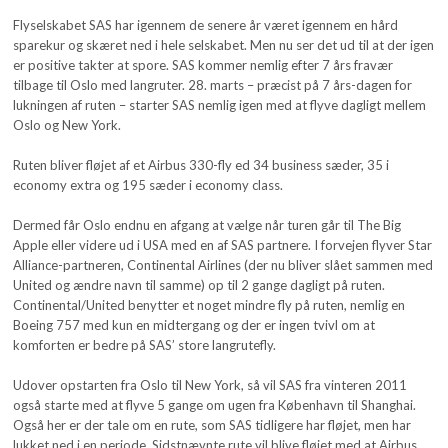
Flyselskabet SAS har igennem de senere år været igennem en hård
sparekur og skæret ned i hele selskabet. Men nu ser det ud til at der igen
er positive takter at spore. SAS kommer nemlig efter 7 års fravær
tilbage til Oslo med langruter. 28. marts – præcist på 7 års-dagen for
lukningen af ruten – starter SAS nemlig igen med at flyve dagligt mellem
Oslo og New York.
Ruten bliver fløjet af et Airbus 330-fly ed 34 business sæder, 35 i
economy extra og 195 sæder i economy class.
Dermed får Oslo endnu en afgang at vælge når turen går til The Big
Apple eller videre ud i USA med en af SAS partnere. I forvejen flyver Star
Alliance-partneren, Continental Airlines (der nu bliver slået sammen med
United og ændre navn til samme) op til 2 gange dagligt på ruten.
Continental/United benytter et noget mindre fly på ruten, nemlig en
Boeing 757 med kun en midtergang og der er ingen tvivl om at
komforten er bedre på SAS’ store langrutefly.
Udover opstarten fra Oslo til New York, så vil SAS fra vinteren 2011
også starte med at flyve 5 gange om ugen fra København til Shanghai.
Også her er der tale om en rute, som SAS tidligere har fløjet, men har
lukket ned i en periode. Sidstnævnte rute vil blive fløjet med at Airbus