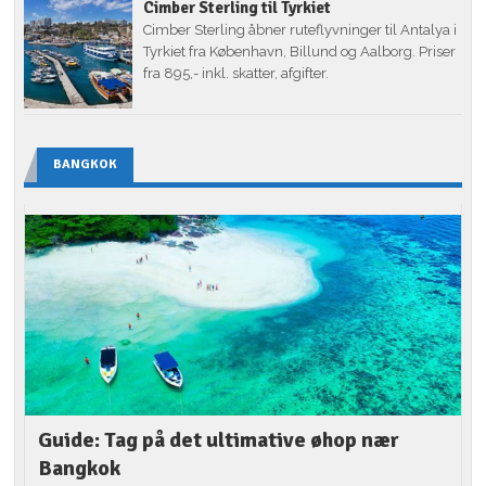
Cimber Sterling til Tyrkiet
Cimber Sterling åbner ruteflyvninger til Antalya i
Tyrkiet fra København, Billund og Aalborg. Priser
fra 895,- inkl. skatter, afgifter.
BANGKOK
Guide: Tag på det ultimative øhop nær
Bangkok