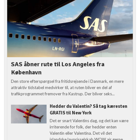
SAS åbner rute til Los Angeles fra
København
Den store efterspørgsel fra fritidsrejsende i Danmark, en mere
attraktiv tidstabel medvirker til, at ruten bliver en del af
trafikprogrammet fremover fra Kastrup. Der bliver seks...
Hedder du Valentin? Så tag kæresten
GRATIS til New York
Det er snart Valentins dag, og det kan være
irriterende for folk, der hedder enten
Valentin eller Valentina. Det vil det
islandske lavprisselskab WOW air gerne...