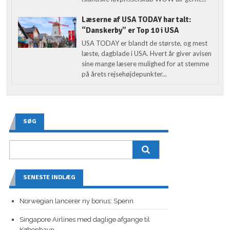
Læserne af USA TODAY har talt:
“Danskerby” er Top 10 i USA
USA TODAY er blandt de største, og mest
læste, dagblade i USA. Hvert år giver avisen
sine mange læsere mulighed for at stemme
på årets rejsehøjdepunkter...
SØG
SENESTE INDLÆG
Norwegian lancerer ny bonus: Spenn
Singapore Airlines med daglige afgange til
København