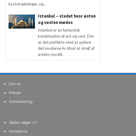
kyststrækninger, og...
Istanbul – stedet hvor østen
og vesten mødes
Istanbul er en fantastisk
kombination af øst og vest. Det
er det perfekte sted at opleve
det moderne liv tilsat et strejf af
østens mystik.
Om os
Presse
Annoncering
Sådan søger vi?
Kontakt os