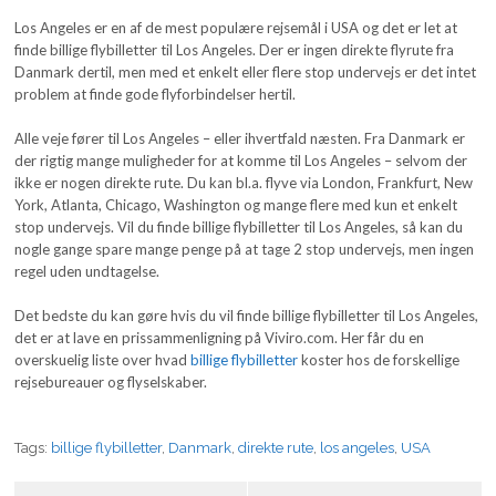
Los Angeles er en af de mest populære rejsemål i USA og det er let at
finde billige flybilletter til Los Angeles. Der er ingen direkte flyrute fra
Danmark dertil, men med et enkelt eller flere stop undervejs er det intet
problem at finde gode flyforbindelser hertil.
Alle veje fører til Los Angeles – eller ihvertfald næsten. Fra Danmark er
der rigtig mange muligheder for at komme til Los Angeles – selvom der
ikke er nogen direkte rute. Du kan bl.a. flyve via London, Frankfurt, New
York, Atlanta, Chicago, Washington og mange flere med kun et enkelt
stop undervejs. Vil du finde billige flybilletter til Los Angeles, så kan du
nogle gange spare mange penge på at tage 2 stop undervejs, men ingen
regel uden undtagelse.
Det bedste du kan gøre hvis du vil finde billige flybilletter til Los Angeles,
det er at lave en prissammenligning på Viviro.com. Her får du en
overskuelig liste over hvad
billige flybilletter
koster hos de forskellige
rejsebureauer og flyselskaber.
Tags:
billige flybilletter
,
Danmark
,
direkte rute
,
los angeles
,
USA