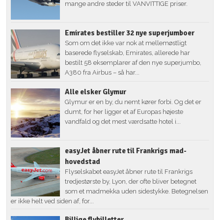
mange andre steder til VANVITTIGE priser.
Emirates bestiller 32 nye superjumboer
Som om det ikke var nok at mellemøstligt
baserede flyselskab, Emirates, allerede har
bestilt 58 eksemplarer af den nye superjumbo,
A380 fra Airbus – så har...
Alle elsker Glymur
Glymur er en by, du nemt kører forbi. Og det er
dumt, for her ligger et af Europas højeste
vandfald og det mest værdsatte hotel i...
easyJet åbner rute til Frankrigs mad-
hovedstad
Flyselskabet easyJet åbner rute til Frankrigs
tredjestørste by, Lyon, der ofte bliver betegnet
som et madmekka uden sidestykke. Betegnelsen
er ikke helt ved siden af, for...
Billige flybilletter