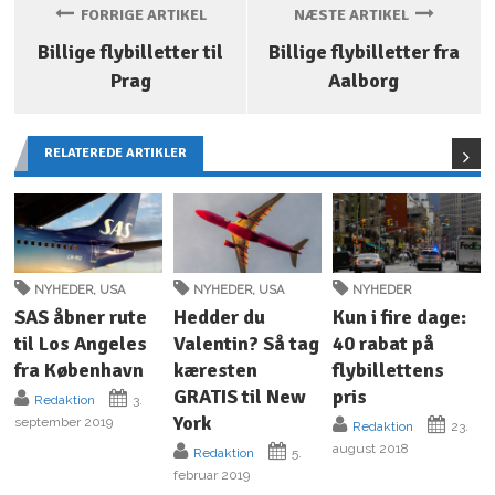
FORRIGE ARTIKEL
NÆSTE ARTIKEL
Billige flybilletter til
Billige flybilletter fra
Prag
Aalborg
RELATEREDE ARTIKLER
NYHEDER
,
USA
NYHEDER
,
USA
NYHEDER
SAS åbner rute
Hedder du
Kun i fire dage:
til Los Angeles
Valentin? Så tag
40 rabat på
fra København
kæresten
flybillettens
GRATIS til New
pris
Redaktion
3.
York
september 2019
Redaktion
23.
august 2018
Redaktion
5.
februar 2019