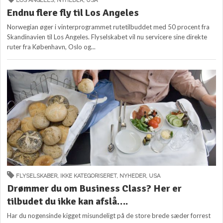
LOS ANGELES
,
NYHEDER
,
USA
Endnu flere fly til Los Angeles
Norwegian øger i vinterprogrammet rutetilbuddet med 50 procent fra
Skandinavien til Los Angeles. Flyselskabet vil nu servicere sine direkte
ruter fra København, Oslo og...
FLYSELSKABER
,
IKKE KATEGORISERET
,
NYHEDER
,
USA
Drømmer du om Business Class? Her er
tilbudet du ikke kan afslå….
Har du nogensinde kigget misundeligt på de store brede sæder forrest