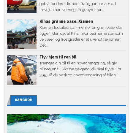
gebyr for deres kunder fra 15. januar 2010. I
forvejen har Norwegian gebyrer for...
Kinas grønne oase: Xiamen
Xiamen [udtales: sjar-men] er en grøn oase, der
ligger i den del af Kina, hvor palmerne står som
vejtræer, og frostgrader er et ukendt fænomen.
Det...
Flyv hjem til ren bil
Trænger din bil til en hovedrengøring, så giv
bilnøglen til Sixt næste gang, du skal flyve. For
395,- få du vask og hovedrengøring af bilen i...
BANGKOK