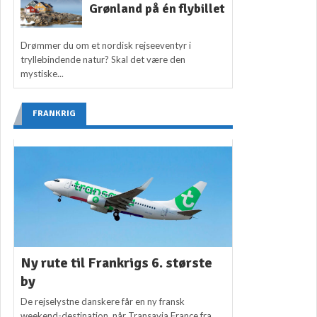
Grønland på én flybillet
Drømmer du om et nordisk rejseeventyr i
tryllebindende natur? Skal det være den
mystiske...
FRANKRIG
Ny rute til Frankrigs 6. største
by
De rejselystne danskere får en ny fransk
weekend-destination, når Transavia France fra