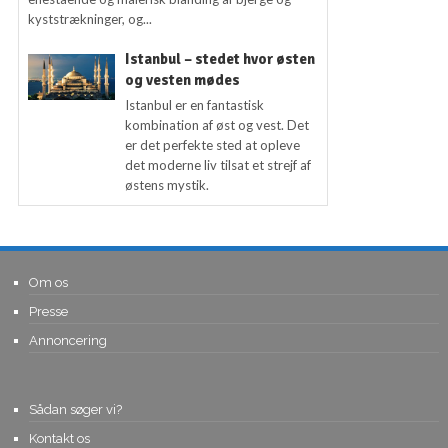
kyststrækninger, og...
Istanbul – stedet hvor østen
og vesten mødes
Istanbul er en fantastisk
kombination af øst og vest. Det
er det perfekte sted at opleve
det moderne liv tilsat et strejf af
østens mystik.
Om os
Presse
Annoncering
Sådan søger vi?
Kontakt os