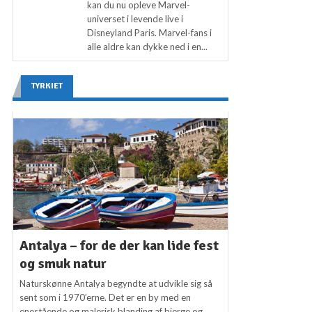
kan du nu opleve Marvel-
universet i levende live i
Disneyland Paris. Marvel-fans i
alle aldre kan dykke ned i en...
TYRKIET
Antalya – for de der kan lide fest
og smuk natur
Naturskønne Antalya begyndte at udvikle sig så
sent som i 1970’erne. Det er en by med en
enestående og malerisk blanding af bjerge og