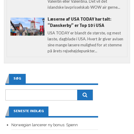
Valentin eller Valentina. Det vil det
islandske lavprisselskab WOW air gerne...
Læserne af USA TODAY har talt:
“Danskerby” er Top 10 i USA
USA TODAY er blandt de største, og mest
læste, dagblade i USA. Hvert år giver avisen
sine mange læsere mulighed for at stemme
på årets rejsehøjdepunkter...
SØG
SENESTE INDLÆG
Norwegian lancerer ny bonus: Spenn