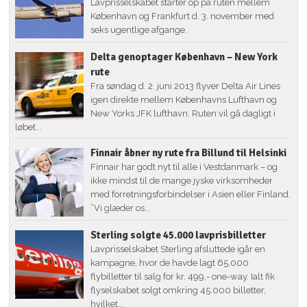
Lavprisselskabet starter op på ruten mellem
København og Frankfurt d. 3. november med
seks ugentlige afgange.
Delta genoptager København – New York
rute
Fra søndag d. 2. juni 2013 flyver Delta Air Lines
igen direkte mellem Københavns Lufthavn og
New Yorks JFK lufthavn. Ruten vil gå dagligt i
løbet...
Finnair åbner ny rute fra Billund til Helsinki
Finnair har godt nyt til alle i Vestdanmark – og
ikke mindst til de mange jyske virksomheder
med forretningsforbindelser i Asien eller Finland.
”Vi glæder os...
Sterling solgte 45.000 lavprisbilletter
Lavprisselskabet Sterling afsluttede igår en
kampagne, hvor de havde lagt 65.000
flybilletter til salg for kr. 499,- one-way. Ialt fik
flyselskabet solgt omkring 45.000 billetter,
hvilket...