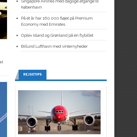
Singapore Airlines med daglige afgange til
København
På ét år har 160.000 fløjet på Premium
Economy med Emirates
Oplev Island og Grønland på én flybillet
Billund Lufthavn med vinternyheder
at
REJSETIPS