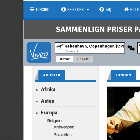
FORSIDE
REJSETIPS
FAQ
HOTEL
SAMMENLIGN PRISER P
Danmark
Retur
Enkelt
ARTIKLER
LONDON
Afrika
Asien
Europa
Belgien
Antwerpen
Bruxelles