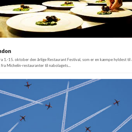
ndon
a 1.-15. oktober den årlige Restaurant Festival, som er en kæmpe hyldest til 
 fra Michelin-restauranter til nabolagets...