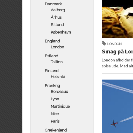
Danmark
Aalborg
Århus
Billund
København
England
LONDON
London
Smag på Lo
Estland
London afholder fr
Tallinn
spise ude. Med alt
Finland
Helsinki
Frankrig
Bordeaux
Lyon
Martinique
Nice
Paris
Grækenland