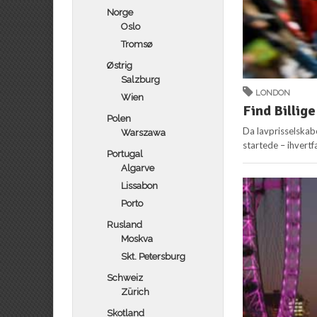
Norge
Oslo
Tromsø
Østrig
Salzburg
LONDON
Wien
Find Billige
Polen
Da lavprisselskabe
Warszawa
startede – ihvertf
Portugal
Algarve
Lissabon
Porto
Rusland
Moskva
Skt. Petersburg
Schweiz
Zürich
Skotland