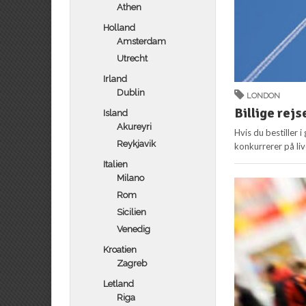
Athen
Holland
Amsterdam
Utrecht
Irland
Dublin
LONDON
Billige rejs
Island
Akureyri
Hvis du bestiller i
Reykjavik
konkurrerer på liv
Italien
Milano
Rom
Sicilien
Venedig
Kroatien
Zagreb
Letland
Riga