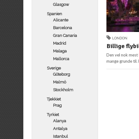
Glasgow
Spanien
Alicante
Barcelona
Gran Canaria
LONDON
Madrid
Billige flyb
Malaga
Den vel nok mest 
Mallorca
mange grunde til. 
Sverige
Göteborg
Malmö
Stockholm
Tjekkiet
Prag
Tyrkiet
Alanya
Antalya
Istanbul