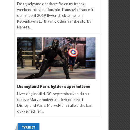
De rejselystne danskere får en ny fransk
weekend-destination, når Transavia France fra
den 7. april 2019 flyver direkte mellem
Københavns Lufthavn og den franske storby
Nantes...
Disneyland Paris hylder superheltene
Hver dag indtil d. 30. september kan du nu
opleve Marvel-universet i levende live i
Disneyland Paris. Marvel-fans i alle aldre kan
dykke ned i en...
TYRKIET