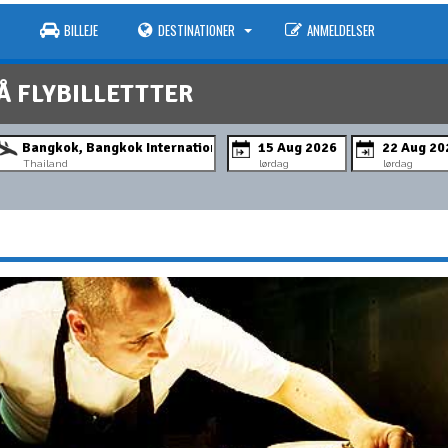
BILLEJE
DESTINATIONER
ANMELDELSER
Å FLYBILLETTTER
Thailand
lørdag
lørdag