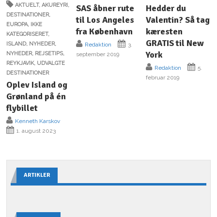
AKTUELT
,
AKUREYRI
,
SAS åbner rute
Hedder du
DESTINATIONER
,
til Los Angeles
Valentin? Så tag
EUROPA
,
IKKE
fra København
kæresten
KATEGORISERET
,
GRATIS til New
ISLAND
,
NYHEDER
,
Redaktion
3.
York
NYHEDER
,
REJSETIPS
,
september 2019
REYKJAVIK
,
UDVALGTE
Redaktion
5.
DESTINATIONER
februar 2019
Oplev Island og
Grønland på én
flybillet
Kenneth Karskov
1. august 2023
ARTIKLER