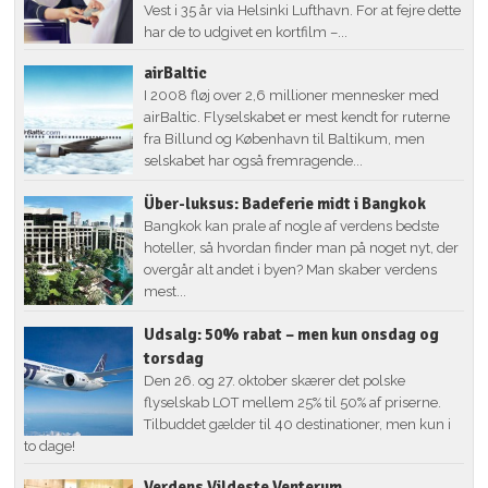
Vest i 35 år via Helsinki Lufthavn. For at fejre dette
har de to udgivet en kortfilm –...
airBaltic
I 2008 fløj over 2,6 millioner mennesker med
airBaltic. Flyselskabet er mest kendt for ruterne
fra Billund og København til Baltikum, men
selskabet har også fremragende...
Über-luksus: Badeferie midt i Bangkok
Bangkok kan prale af nogle af verdens bedste
hoteller, så hvordan finder man på noget nyt, der
overgår alt andet i byen? Man skaber verdens
mest...
Udsalg: 50% rabat – men kun onsdag og
torsdag
Den 26. og 27. oktober skærer det polske
flyselskab LOT mellem 25% til 50% af priserne.
Tilbuddet gælder til 40 destinationer, men kun i
to dage!
Verdens Vildeste Venterum