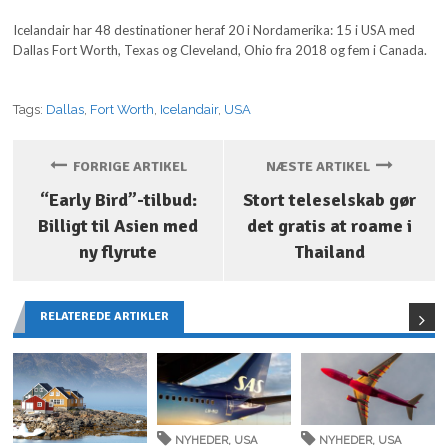
Icelandair har 48 destinationer heraf 20 i Nordamerika: 15 i USA med
Dallas Fort Worth, Texas og Cleveland, Ohio fra 2018 og fem i Canada.
Tags:
Dallas
,
Fort Worth
,
Icelandair
,
USA
FORRIGE ARTIKEL
NÆSTE ARTIKEL
“Early Bird”-tilbud:
Stort teleselskab gør
Billigt til Asien med
det gratis at roame i
ny flyrute
Thailand
RELATEREDE ARTIKLER
NYHEDER
,
USA
NYHEDER
,
USA