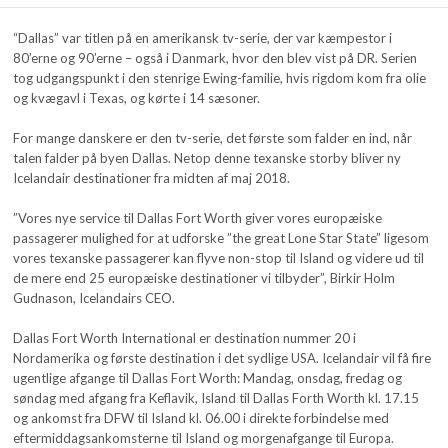
“Dallas” var titlen på en amerikansk tv-serie, der var kæmpestor i
80’erne og 90’erne – også i Danmark, hvor den blev vist på DR. Serien
tog udgangspunkt i den stenrige Ewing-familie, hvis rigdom kom fra olie
og kvægavl i Texas, og kørte i 14 sæsoner.
For mange danskere er den tv-serie, det første som falder en ind, når
talen falder på byen Dallas. Netop denne texanske storby bliver ny
Icelandair destinationer fra midten af maj 2018.
”Vores nye service til Dallas Fort Worth giver vores europæiske
passagerer mulighed for at udforske ”the great Lone Star State” ligesom
vores texanske passagerer kan flyve non-stop til Island og videre ud til
de mere end 25 europæiske destinationer vi tilbyder”, Birkir Holm
Gudnason, Icelandairs CEO.
Dallas Fort Worth International er destination nummer 20 i
Nordamerika og første destination i det sydlige USA. Icelandair vil få fire
ugentlige afgange til Dallas Fort Worth: Mandag, onsdag, fredag og
søndag med afgang fra Keflavik, Island til Dallas Forth Worth kl. 17.15
og ankomst fra DFW til Island kl. 06.00 i direkte forbindelse med
eftermiddagsankomsterne til Island og morgenafgange til Europa.