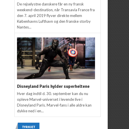
De rejselystne danskere får en ny fransk
weekend-destination, når Transavia France fra
den 7. april 2019 flyver direkte mellem
Københavns Lufthavn og den franske storby
Nantes...
Disneyland Paris hylder superheltene
Hver dag indtil d. 30. september kan du nu
opleve Marvel-universet i levende live i
Disneyland Paris. Marvel-fans i alle aldre kan
dykke ned i en...
TYRKIET