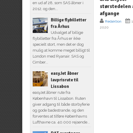
en ud af 28, som SAS åbner i
størstedelen 
2012, og den...
afgange
Billige flybilletter
Redaktion
1
fra Århus
2020
Udvalget af billige
flybilletter fra Århus er ikke
specielt stort, men det er dog
mulig at komme meget billigt til
London med Ryanair. SAS og
Cimber...
easyJet åbner
lavprisrute til
Lissabon
easyJet åbner rute fra
København til Lissabon. Ruten
giver adgang til både storbyferie
og gode badestrande, og den
forventes at tilføre Københavns
Lufthavne ca. 40.000 rejsende...