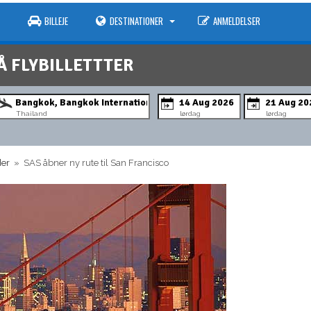
BILLEJE
DESTINATIONER
ANMELDELSER
Å FLYBILLETTTER
Thailand
lørdag
lørdag
der
» SAS åbner ny rute til San Francisco