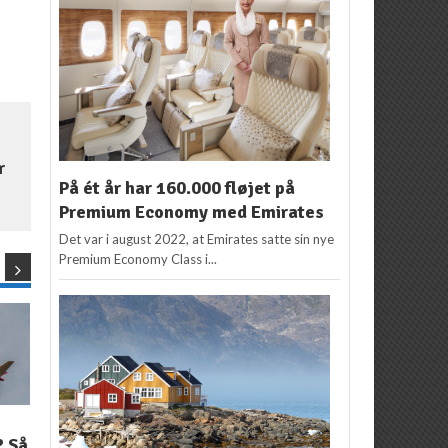
r
På ét år har 160.000 fløjet på
Premium Economy med Emirates
Det var i august 2022, at Emirates satte sin nye
Premium Economy Class i...
NYHEDER
HONG KONG
,
KINA
,
NYHEDER
? Så
Kun i fire dage: 40
SAS åbner rute fra