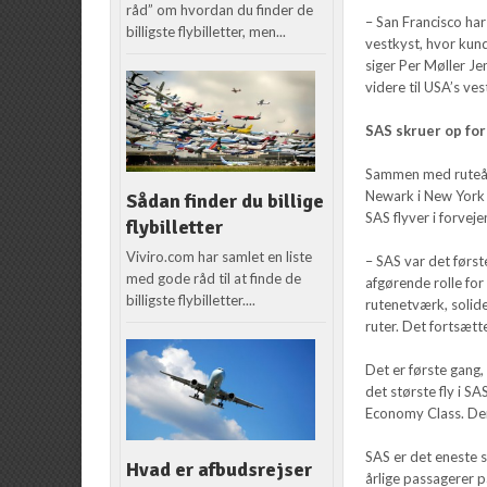
råd” om hvordan du finder de
– San Francisco har
billigste flybilletter, men...
vestkyst, hvor kund
siger Per Møller Je
videre til USA’s ve
SAS skruer op fo
Sammen med ruteåbni
Newark i New York f
Sådan finder du billige
SAS flyver i forveje
flybilletter
Viviro.com har samlet en liste
– SAS var det første
med gode råd til at finde de
afgørende rolle for
billigste flybilletter....
rutenetværk, solide
ruter. Det fortsætt
Det er første gang,
det største fly i S
Economy Class. Der 
SAS er det eneste 
Hvad er afbudsrejser
årlige passagerer 