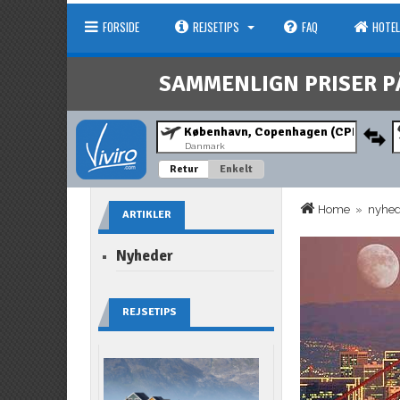
FORSIDE
REJSETIPS
FAQ
HOTEL
SAMMENLIGN PRISER P
Danmark
Retur
Enkelt
Home
»
nyhe
ARTIKLER
Nyheder
REJSETIPS