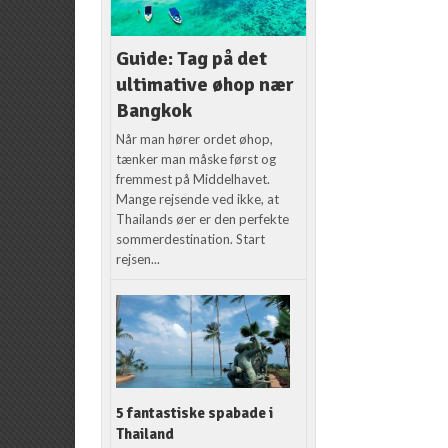
Guide: Tag på det
ultimative øhop nær
Bangkok
Når man hører ordet øhop,
tænker man måske først og
fremmest på Middelhavet.
Mange rejsende ved ikke, at
Thailands øer er den perfekte
sommerdestination. Start
rejsen...
5 fantastiske spabade i
Thailand