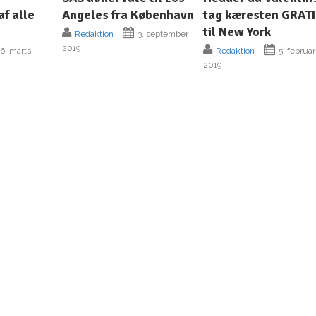
af alle
Angeles fra København
tag kæresten GRAT
til New York
Redaktion
3. september
2019
6. marts
Redaktion
5. februar
2019