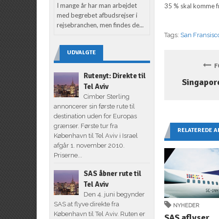
I mange år har man arbejdet
35 % skal komme f
med begrebet afbudsrejser i
rejsebranchen, men findes de...
Tags:
San Fransisc
UDVALGTE
FO
Rutenyt: Direkte til
Singapor
Tel Aviv
Cimber Sterling
annoncerer sin første rute til
destination uden for Europas
grænser. Første tur fra
RELATEREDE A
København til Tel Aviv i Israel
afgår 1. november 2010.
Priserne...
SAS åbner rute til
Tel Aviv
Den 4. juni begynder
SAS at flyve direkte fra
NYHEDER
København til Tel Aviv. Ruten er
SAS aflyser