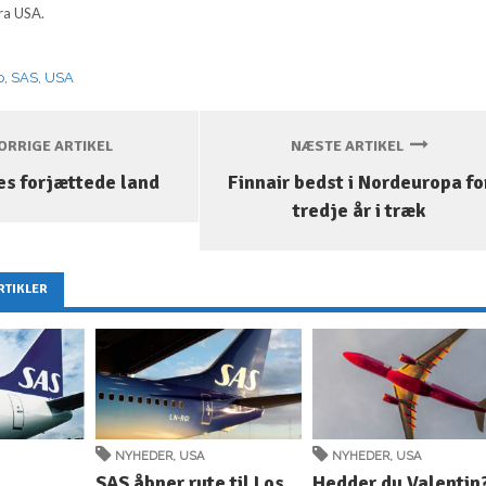
ra USA.
o
,
SAS
,
USA
RRIGE ARTIKEL
NÆSTE ARTIKEL
es forjættede land
Finnair bedst i Nordeuropa fo
tredje år i træk
RTIKLER
NYHEDER
,
USA
NYHEDER
,
USA
SAS åbner rute til Los
Hedder du Valentin