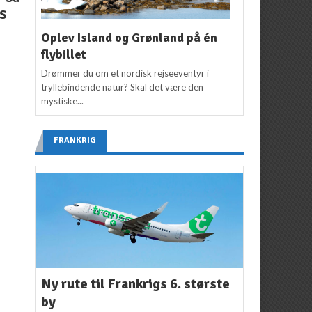
IS
rabat på flybillettens
København til Hong
pris
Kong
Oplev Island og Grønland på én
Redaktion
23. august
Redaktion
15. juni 2018
flybillet
2018
Drømmer du om et nordisk rejseeventyr i
tryllebindende natur? Skal det være den
mystiske...
FRANKRIG
Ny rute til Frankrigs 6. største
by