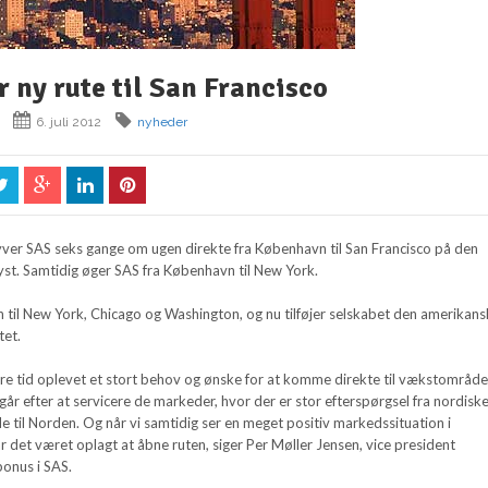
 ny rute til San Francisco
6. juli 2012
nyheder
lyver SAS seks gange om ugen direkte fra København til San Francisco på den
st. Samtidig øger SAS fra København til New York.
en til New York, Chicago og Washington, og nu tilføjer selskabet den amerikan
rtet.
re tid oplevet et stort behov og ønske for at komme direkte til vækstområdet
går efter at servicere de markeder, hvor der er stor efterspørgsel fra nordisk
e til Norden. Og når vi samtidig ser en meget positiv markedssituation i
 det været oplagt at åbne ruten, siger Per Møller Jensen, vice president
onus i SAS.