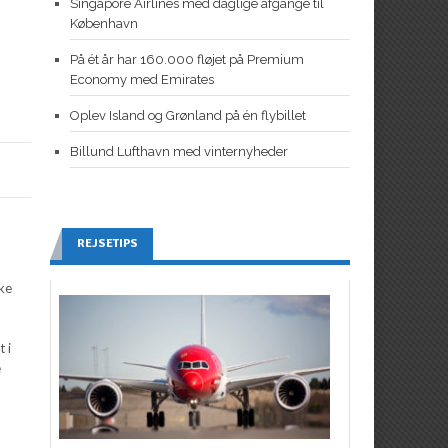
Singapore Airlines med daglige afgange til
København
På ét år har 160.000 fløjet på Premium
Economy med Emirates
Oplev Island og Grønland på én flybillet
Billund Lufthavn med vinternyheder
REJSETIPS
ske
 i
e