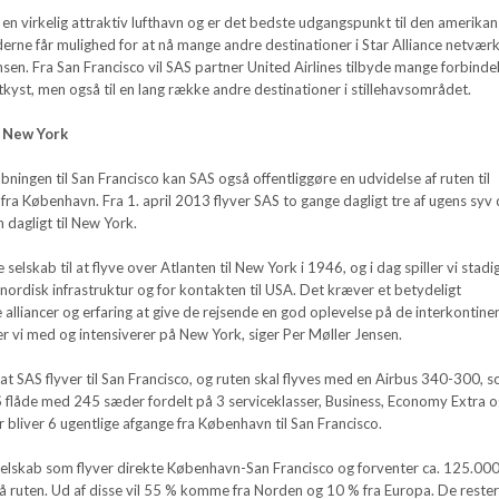
 en virkelig attraktiv lufthavn og er det bedste udgangspunkt til den amerika
erne får mulighed for at nå mange andre destinationer i Star Alliance netværk
nsen. Fra San Francisco vil SAS partner United Airlines tilbyde mange forbinde
stkyst, men også til en lang række andre destinationer i stillehavsområdet.
r New York
ngen til San Francisco kan SAS også offentliggøre en udvidelse af ruten til
ra København. Fra 1. april 2013 flyver SAS to gange dagligt tre af ugens syv
n dagligt til New York.
 selskab til at flyve over Atlanten til New York i 1946, og i dag spiller vi stadi
 nordisk infrastruktur og for kontakten til USA. Det kræver et betydeligt
 alliancer og erfaring at give de rejsende en god oplevelse på de interkontine
er vi med og intensiverer på New York, siger Per Møller Jensen.
 at SAS flyver til San Francisco, og ruten skal flyves med en Airbus 340-300, 
AS flåde med 245 sæder fordelt på 3 serviceklasser, Business, Economy Extra 
bliver 6 ugentlige afgange fra København til San Francisco.
selskab som flyver direkte København-San Francisco og forventer ca. 125.00
på ruten. Ud af disse vil 55 % komme fra Norden og 10 % fra Europa. De reste