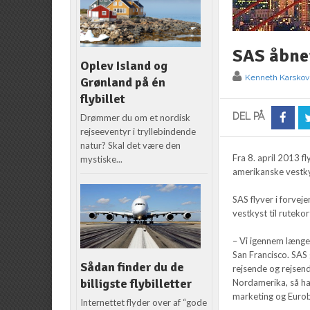
SAS åbner
Oplev Island og
Kenneth Karskov
Grønland på én
flybillet
DEL PÅ
Drømmer du om et nordisk
rejseeventyr i tryllebindende
natur? Skal det være den
Fra 8. april 2013 f
mystiske...
amerikanske vestky
SAS flyver i forvej
vestkyst til ruteko
– Vi igennem længe
San Francisco. SAS 
Sådan finder du de
rejsende og rejsend
billigste flybilletter
Nordamerika, så har
marketing og Eurob
Internettet flyder over af “gode