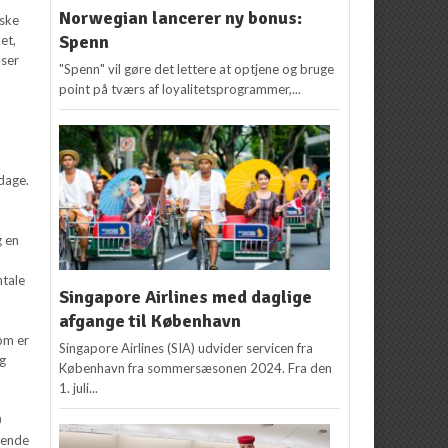
Norwegian lancerer ny bonus:
nske
Spenn
et,
lser
"Spenn" vil gøre det lettere at optjene og bruge
point på tværs af loyalitetsprogrammer,...
 dage.
g en
ntale
Singapore Airlines med daglige
afgange til København
som er
Singapore Airlines (SIA) udvider servicen fra
og
København fra sommersæsonen 2024. Fra den
1. juli...
0
rende