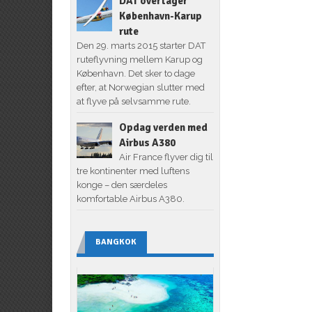
DAT overtager
København-Karup
rute
Den 29. marts 2015 starter DAT
ruteflyvning mellem Karup og
København. Det sker to dage
efter, at Norwegian slutter med
at flyve på selvsamme rute.
Opdag verden med
Airbus A380
Air France flyver dig til
tre kontinenter med luftens
konge – den særdeles
komfortable Airbus A380.
BANGKOK