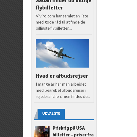
Sådan finder du billige
flybilletter
Viviro.com har samlet en liste
med gode råd til at finde de
billigste flybilletter....
Hvad er afbudsrejser
I mange år har man arbejdet
med begrebet afbudsrejser i
rejsebranchen, men findes de...
UDVALGTE
Priskrig på USA
billetter – priser fra