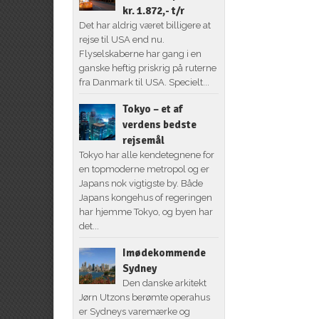
kr. 1.872,- t/r
Det har aldrig været billigere at
rejse til USA end nu.
Flyselskaberne har gang i en
ganske heftig priskrig på ruterne
fra Danmark til USA. Specielt...
Tokyo – et af
verdens bedste
rejsemål
Tokyo har alle kendetegnene for
en topmoderne metropol og er
Japans nok vigtigste by. Både
Japans kongehus of regeringen
har hjemme Tokyo, og byen har
det...
Imødekommende
Sydney
Den danske arkitekt
Jørn Utzons berømte operahus
er Sydneys varemærke og