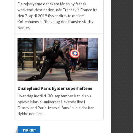
De rejselystne danskere får en ny fransk
weekend-destination, når Transavia France fra
den 7. april 2019 flyver direkte mellem
Københavns Lufthavn og den franske storby
Nantes...
Disneyland Paris hylder superheltene
Hver dag indtil d. 30. september kan du nu
opleve Marvel-universet i levende live i
Disneyland Paris. Marvel-fans i alle aldre kan
dykke ned i en...
TYRKIET