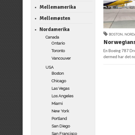
Mellemamerika
Mellemøsten
Nordamerika
BOSTON
,
NORD
Canada
Norwegians 
Ontario
En Boeing 787 Dr
Toronto
dermed har det no
Vancouver
USA
Boston
Chicago
Las Vegas
Los Angeles
Miami
New York
Portland
San Diego
San Francisco