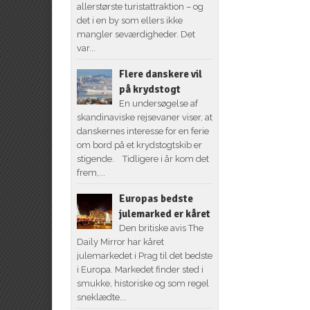
allerstørste turistattraktion – og
det i en by som ellers ikke
mangler seværdigheder. Det
var...
Flere danskere vil
på krydstogt
En undersøgelse af
skandinaviske rejsevaner viser, at
danskernes interesse for en ferie
om bord på et krydstogtskib er
stigende. Tidligere i år kom det
frem,...
Europas bedste
julemarked er kåret
Den britiske avis The
Daily Mirror har kåret
julemarkedet i Prag til det bedste
i Europa. Markedet finder sted i
smukke, historiske og som regel
sneklædte...