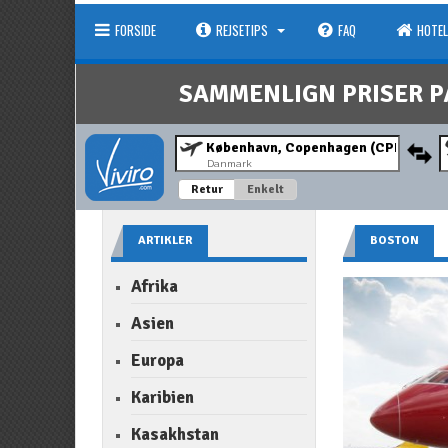
FORSIDE
REJSETIPS
FAQ
HOTEL
SAMMENLIGN PRISER P
Danmark
Retur
Enkelt
ARTIKLER
BOSTON
Afrika
Asien
Europa
Karibien
Kasakhstan