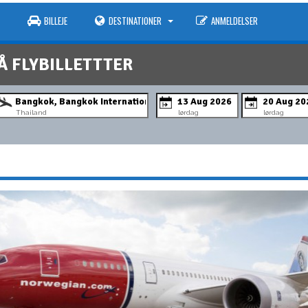
BILLEJE
DESTINATIONER
ANMELDELSER
Å FLYBILLETTTER
Thailand
lørdag
lørdag