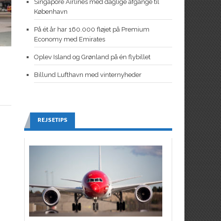
Singapore Airlines med daglige afgange til
København
På ét år har 160.000 fløjet på Premium
Economy med Emirates
Oplev Island og Grønland på én flybillet
Billund Lufthavn med vinternyheder
REJSETIPS