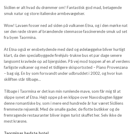
Sicilien er alt hvad du drømmer om! Fantastisk god mad, betagende
smuk natur og store italienske armbevægelser.
Wow! Lavaen fosser ned ad siden på vulkanen Etna, og i den mørke nat
ser den røde strøm af brændende stenmasse fascinerende smuk ud set
fra byen Taormina.
At Etna også er ensbetydende med død og ødelæggelse bliver hurtigt
klart, da den specialbyggede firehjuls-trukne bus et par dage senere
langsomt kravlede op ad bjergsiden. På vej mod toppen af en af verdens
farligste vulkaner og med et tidligere skisportssted – Piano Provenzana
– bag sig. En by som forsvandt under udbruddet i 2002, og hvor kun
skiliften står tilbage…
Tilbage i Taormina er det kun min rumlende mave, som får mig til at
slippe synet af Etna. Højt oppe på en klippe over Naxosbugten ligger
denne romantiske by, som i mere end hundrede år har været Siciliens
fremmeste rejsemål. Med de smalle gader, de flotte butikker og de
fremragende restauranter bliver ingen turist skuffet her. Selv ikke de
mest kræsne.
Taorminas bedste hotel