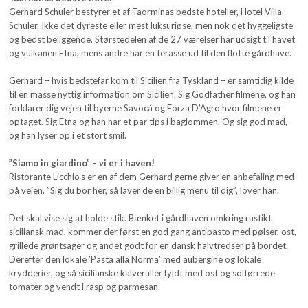
Gerhard Schuler bestyrer et af Taorminas bedste hoteller, Hotel Villa
Schuler. Ikke det dyreste eller mest luksuriøse, men nok det hyggeligste
og bedst beliggende. Størstedelen af de 27 værelser har udsigt til havet
og vulkanen Etna, mens andre har en terasse ud til den flotte gårdhave.
Gerhard – hvis bedstefar kom til Sicilien fra Tyskland – er samtidig kilde
til en masse nyttig information om Sicilien. Sig Godfather filmene, og han
forklarer dig vejen til byerne Savocá og Forza D’Agro hvor filmene er
optaget. Sig Etna og han har et par tips i baglommen. Og sig god mad,
og han lyser op i et stort smil.
”Siamo in giardino” – vi er i haven!
Ristorante Licchio’s er en af dem Gerhard gerne giver en anbefaling med
på vejen. ”Sig du bor her, så laver de en billig menu til dig”, lover han.
Det skal vise sig at holde stik. Bænket i gårdhaven omkring rustikt
siciliansk mad, kommer der først en god gang antipasto med pølser, ost,
grillede grøntsager og andet godt for en dansk halvtredser på bordet.
Derefter den lokale ’Pasta alla Norma’ med aubergine og lokale
krydderier, og så sicilianske kalveruller fyldt med ost og soltørrede
tomater og vendt i rasp og parmesan.