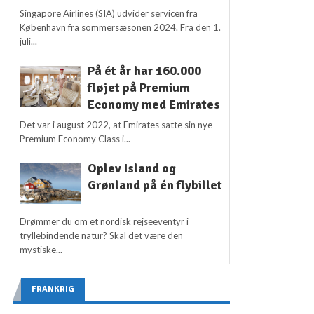
Singapore Airlines (SIA) udvider servicen fra
København fra sommersæsonen 2024. Fra den 1.
juli...
På ét år har 160.000
fløjet på Premium
Economy med Emirates
Det var i august 2022, at Emirates satte sin nye
Premium Economy Class i...
Oplev Island og
Grønland på én flybillet
Drømmer du om et nordisk rejseeventyr i
tryllebindende natur? Skal det være den
mystiske...
FRANKRIG