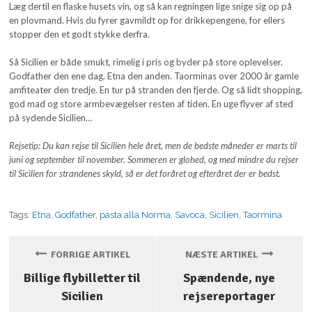
Læg dertil en flaske husets vin, og så kan regningen lige snige sig op på
en plovmand. Hvis du fyrer gavmildt op for drikkepengene, for ellers
stopper den et godt stykke derfra.
Så Sicilien er både smukt, rimelig i pris og byder på store oplevelser.
Godfather den ene dag. Etna den anden. Taorminas over 2000 år gamle
amfiteater den tredje. En tur på stranden den fjerde. Og så lidt shopping,
god mad og store armbevægelser resten af tiden. En uge flyver af sted
på sydende Sicilien…
Rejsetip: Du kan rejse til Sicilien hele året, men de bedste måneder er marts til
juni og september til november. Sommeren er glohed, og med mindre du rejser
til Sicilien for strandenes skyld, så er det foråret og efteråret der er bedst.
Tags:
Etna
,
Godfather
,
pasta alla Norma
,
Savoca
,
Sicilien
,
Taormina
FORRIGE ARTIKEL
NÆSTE ARTIKEL
Billige flybilletter til
Spændende, nye
Sicilien
rejsereportager