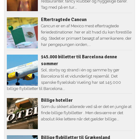
restauranter, fancy klubber og hyggelige barer.
Tag med på en tur...
Eftertragtede Cancun
Cancun er en af Mexico mest eftertragtede
feriedestinationer. her er alt hvad du kan forestille
dig. Stedet er primært besøgt af amerikanere, der
har pengepungen iorden,...
145.000 billetter til Barcelona denne
sommer
Sol, storby og strand i én og samme by gør
Barcelona til et vidunderligt rejsemål. Det
spanske flyselskab Vueling har sat 145.000
billige flybilletter til Barcelona...
Billige hoteller
Som du sikkert allerede ved så er det en jungle at
finde billige flybilletter . Men desværre er det
absolut ikke lettere når det gælder billige...
Billige flybilletter til Grækenland