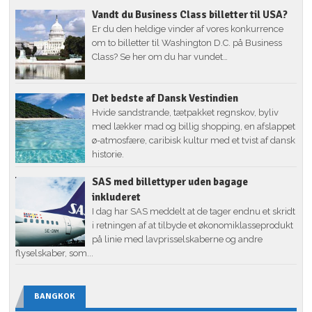
Vandt du Business Class billetter til USA?
Er du den heldige vinder af vores konkurrence
om to billetter til Washington D.C. på Business
Class? Se her om du har vundet…
Det bedste af Dansk Vestindien
Hvide sandstrande, tætpakket regnskov, byliv
med lækker mad og billig shopping, en afslappet
ø-atmosfære, caribisk kultur med et tvist af dansk
historie.
SAS med billettyper uden bagage
inkluderet
I dag har SAS meddelt at de tager endnu et skridt
i retningen af at tilbyde et økonomiklasseprodukt
på linie med lavprisselskaberne og andre
flyselskaber, som...
BANGKOK