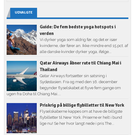
UDVALGTE
Guide: De fem bedste yoga hotspots i
verden
Vi dyrker yoga som aldrig før, og det er især
kvinderne, der fører an. Ikke mindre end 15 pct. af
alle danske kvinder dyrker yoga, ifølge...
Qatar Airways åbner rute til Chiang Mai i
Thailand
Qatar Airways fortsætter sin satsning i
Sydøstasien. Fra og med den 16. december
begynder flyselskabet at flyve fem gange om
ugen fra Doha til Chiang Mai....
Priskrig på billige flybilletter til New York
Flyselskaberne kappes om at have de billigste
flybilletter til New York. Priserne er helt i bund
lige nu! Se her hvor langt nede i pris The...