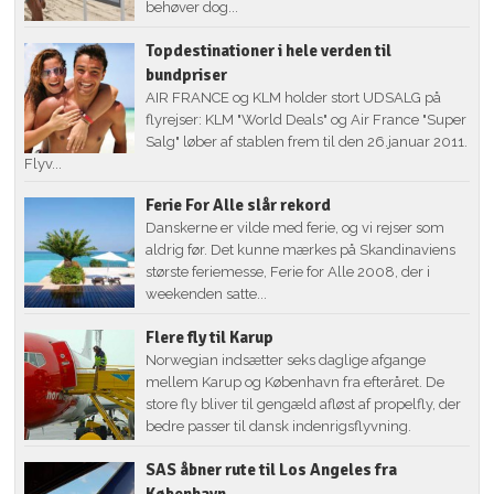
behøver dog...
Topdestinationer i hele verden til
bundpriser
AIR FRANCE og KLM holder stort UDSALG på
flyrejser: KLM "World Deals" og Air France "Super
Salg" løber af stablen frem til den 26.januar 2011.
Flyv...
Ferie For Alle slår rekord
Danskerne er vilde med ferie, og vi rejser som
aldrig før. Det kunne mærkes på Skandinaviens
største feriemesse, Ferie for Alle 2008, der i
weekenden satte...
Flere fly til Karup
Norwegian indsætter seks daglige afgange
mellem Karup og København fra efteråret. De
store fly bliver til gengæld afløst af propelfly, der
bedre passer til dansk indenrigsflyvning.
SAS åbner rute til Los Angeles fra
København