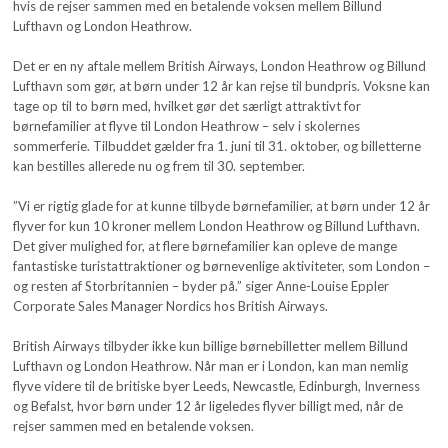
hvis de rejser sammen med en betalende voksen mellem Billund
Lufthavn og London Heathrow.
Det er en ny aftale mellem British Airways, London Heathrow og Billund
Lufthavn som gør, at børn under 12 år kan rejse til bundpris. Voksne kan
tage op til to børn med, hvilket gør det særligt attraktivt for
børnefamilier at flyve til London Heathrow – selv i skolernes
sommerferie. Tilbuddet gælder fra 1. juni til 31. oktober, og billetterne
kan bestilles allerede nu og frem til 30. september.
”Vi er rigtig glade for at kunne tilbyde børnefamilier, at børn under 12 år
flyver for kun 10 kroner mellem London Heathrow og Billund Lufthavn.
Det giver mulighed for, at flere børnefamilier kan opleve de mange
fantastiske turistattraktioner og børnevenlige aktiviteter, som London –
og resten af Storbritannien – byder på.” siger Anne-Louise Eppler
Corporate Sales Manager Nordics hos British Airways.
British Airways tilbyder ikke kun billige børnebilletter mellem Billund
Lufthavn og London Heathrow. Når man er i London, kan man nemlig
flyve videre til de britiske byer Leeds, Newcastle, Edinburgh, Inverness
og Befalst, hvor børn under 12 år ligeledes flyver billigt med, når de
rejser sammen med en betalende voksen.