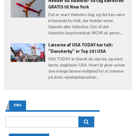
Hedder du Valentin? Så tag kæresten
GRATIS til New York
Det er snart Valentins dag, og det kan være
irriterende for folk, der hedder enten
Valentin eller Valentina. Det vil det
islandske lavprisselskab WOW air gerne...
Læserne af USA TODAY har talt:
“Danskerby” er Top 10 i USA
USA TODAY er blandt de største, og mest
læste, dagblade i USA. Hvert år giver avisen
sine mange læsere mulighed for at stemme
på årets rejsehøjdepunkter...
SØG