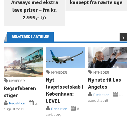
Airways med ekstra
koncept fra næste uge
lave priser – fra kr.
2.999,- t/r
RELATEREDE ARTIKLER
NYHEDER
NYHEDER
Nyt
Ny rute til Los
NYHEDER
lavprisselskab i
Angeles
Rejsefeberen
København:
stiger
Redaktion
22.
LEVEL
august 2018
Redaktion
3.
Redaktion
8.
august 2021
april 2019