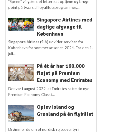
"Spenn" vil gøre det lettere at optjene og bruge
point på tværs af loyalitetsprogrammer,...
Singapore Airlines med
daglige afgange til
København
Singapore Airlines (SIA) udvider servicen fra
København fra sommersæsonen 2024. Fra den 1.
juli...
På ét år har 160.000
fløjet på Premium
Economy med Emirates
Det var i august 2022, at Emirates satte sin nye
Premium Economy Class i...
Oplev Island og
Grønland på én flybillet
Drømmer du om et nordisk rejseeventyr i