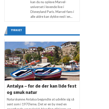
kan du nu opleve Marvel-
universet i levende live i
Disneyland Paris. Marvel-fans i
alle aldre kan dykke ned i en...
TYRKIET
Antalya – for de der kan lide fest
og smuk natur
Naturskønne Antalya begyndte at udvikle sig så
sent som i 1970’erne. Det er en by med en
enestående og malerisk blanding af bjerge og