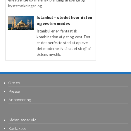
kyststrækninger, og...
Istanbul – stedet hvor østen
og vesten mødes
Istanbul er en fantastisk
kombination af øst og vest. Det
er det perfekte sted at opleve
det moderne liv tilsat et strejf af
østens mystik.
Om os
Presse
Annoncering
Sådan søger vi?
Kontakt os