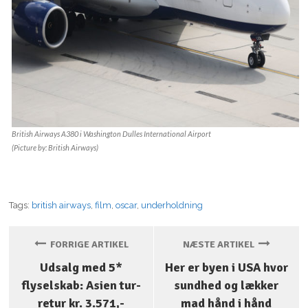
British Airways A380 i Washington Dulles International Airport
(Picture by: British Airways)
Tags:
british airways
,
film
,
oscar
,
underholdning
FORRIGE ARTIKEL
NÆSTE ARTIKEL
Udsalg med 5*
Her er byen i USA hvor
flyselskab: Asien tur-
sundhed og lækker
retur kr. 3.571,-
mad hånd i hånd