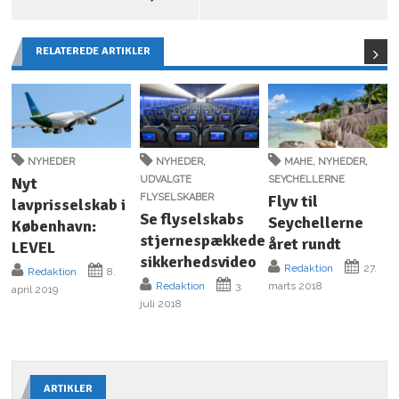
RELATEREDE ARTIKLER
NYHEDER
NYHEDER
,
MAHE
,
NYHEDER
,
Nyt
UDVALGTE
SEYCHELLERNE
FLYSELSKABER
Flyv til
lavprisselskab i
Se flyselskabs
Seychellerne
København:
stjernespækkede
året rundt
LEVEL
sikkerhedsvideo
Redaktion
27.
Redaktion
8.
Redaktion
3.
marts 2018
april 2019
juli 2018
ARTIKLER