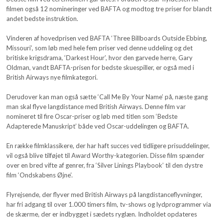
filmen også 12 nomineringer ved BAFTA og modtog tre priser for blandt
andet bedste instruktion.
Vinderen af hovedprisen ved BAFTA ‘Three Billboards Outside Ebbing,
Missouri’, som løb med hele fem priser ved denne uddeling og det
britiske krigsdrama, ‘Darkest Hour’, hvor den garvede herre, Gary
Oldman, vandt BAFTA-prisen for bedste skuespiller, er også med i
British Airways nye filmkategori.
Derudover kan man også sætte ‘Call Me By Your Name’ på, næste gang
man skal flyve langdistance med British Airways. Denne film var
nomineret til fire Oscar-priser og løb med titlen som ‘Bedste
Adapterede Manuskript’ både ved Oscar-uddelingen og BAFTA.
En række filmklassikere, der har haft succes ved tidligere prisuddelinger,
vil også blive tilføjet til Award Worthy-kategorien. Disse film spænder
over en bred vifte af genrer, fra ‘Silver Linings Playbook’ til den dystre
film ‘Ondskabens Øjne’.
Flyrejsende, der flyver med British Airways på langdistanceflyvninger,
har fri adgang til over 1.000 timers film, tv-shows og lydprogrammer via
de skærme, der er indbygget i sædets ryglæn. Indholdet opdateres