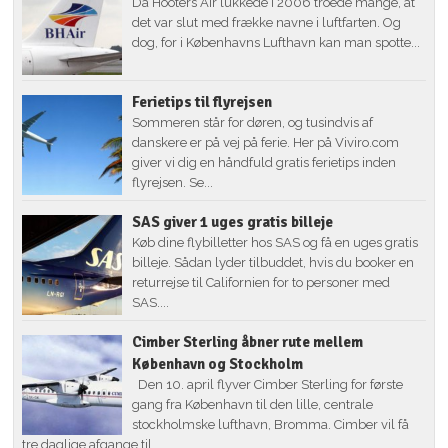
Da Hooters Air lukkede i 2006 troede mange, at
det var slut med frække navne i luftfarten. Og
dog, for i Københavns Lufthavn kan man spotte...
Ferietips til flyrejsen
Sommeren står for døren, og tusindvis af
danskere er på vej på ferie. Her på Viviro.com
giver vi dig en håndfuld gratis ferietips inden
flyrejsen. Se...
SAS giver 1 uges gratis billeje
Køb dine flybilletter hos SAS og få en uges gratis
billeje. Sådan lyder tilbuddet, hvis du booker en
returrejse til Californien for to personer med
SAS....
Cimber Sterling åbner rute mellem
København og Stockholm
Den 10. april flyver Cimber Sterling for første
gang fra København til den lille, centrale
stockholmske lufthavn, Bromma. Cimber vil få
tre daglige afgange til...