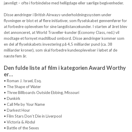
jævnligt – ofte i forbindelse med helligdage eller særlige begivenheder.
Disse ændringer i British Airways-underholdningssystem under
flyvningen er blot et af flere initiativer, som flyselskabet gennemfører for
at forbedre oplevelsen for sine langdistancekunder. I starten af året blev
det annonceret, at World Traveller-kunder (Economy Class, red.) vil
modtage et fornyet madtilbud ombord. Disse ændringer kommer som
en del af flyselskabets investering på 4,5 milliarder pund (ca. 38
milliarder kroner), som skal forbedre kundeoplevelser i løbet af de
næste fem år.
Den fulde liste af film i kategorien Award Worthy
er…
• Roman J. Israel, Esq.
• The Shape of Water
• Three Billboards Outside Ebbing, Missouri
• Dunkirk
• Call Me by Your Name
• Darkest Hour
• Film Stars Don’t Die in Liverpool
• Victoria & Abdul
• Battle of the Sexes