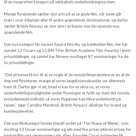
til en nyoprettet kategori på selskabets underholdningssystem.
Mange flyrejsende sætter stor pris på at se gode film, når turen går
tværs over Atlanten eller til andre spændende destinationer, og derfor
sætter British Airways en stor ære i at kunne vise de rejsende nye,
spændende film.
Den nye kategori får navnet Award Worthy og indeholder film, der har
vundet 12 Oscars og 12 BAFTA’er (British Academy Film Awards) i årets
prisuddelinger, og samlet har filmene modtaget 87 nomineringer fra de
to prisuddelinger.
“Det at kunne få lov til at se nogle af de nyeste filmpræmiere er en af de
ting ved flyveturen, mange af vores langdistancekunder ser allermest
frem til. Derfor gør vi alt, hvad vi kan for at sikre os, at vores
underholdningsmuligheder under flyvningen er fyldt op med det nyeste,
prisbelønnede indhold, så vores flygæster kan blive underholdt på
rejsen,” siger Carolina Martinoli, British Airways’ direktør for brand og
kundeoplevelser.
Den nye filmkategori byder blandt andet på ‘The Shape of Water’, som
modtog 13 Oscar-nomineringer og løb med fire priser inklusiv prisen for
bedste film ved ceremonien i går aftes. Foruden Oscar-hyldesten fik