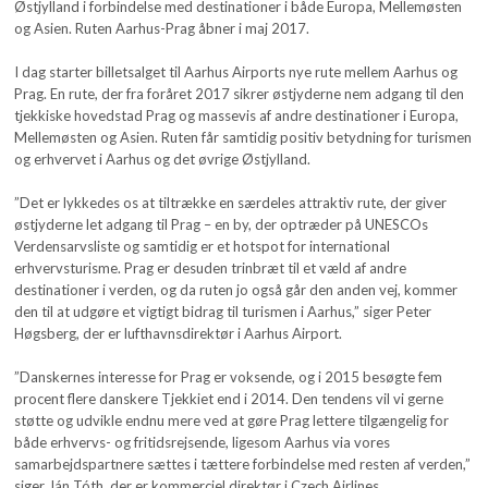
Østjylland i forbindelse med destinationer i både Europa, Mellemøsten
og Asien. Ruten Aarhus-Prag åbner i maj 2017.
I dag starter billetsalget til Aarhus Airports nye rute mellem Aarhus og
Prag. En rute, der fra foråret 2017 sikrer østjyderne nem adgang til den
tjekkiske hovedstad Prag og massevis af andre destinationer i Europa,
Mellemøsten og Asien. Ruten får samtidig positiv betydning for turismen
og erhvervet i Aarhus og det øvrige Østjylland.
”Det er lykkedes os at tiltrække en særdeles attraktiv rute, der giver
østjyderne let adgang til Prag – en by, der optræder på UNESCOs
Verdensarvsliste og samtidig er et hotspot for international
erhvervsturisme. Prag er desuden trinbræt til et væld af andre
destinationer i verden, og da ruten jo også går den anden vej, kommer
den til at udgøre et vigtigt bidrag til turismen i Aarhus,” siger Peter
Høgsberg, der er lufthavnsdirektør i Aarhus Airport.
”Danskernes interesse for Prag er voksende, og i 2015 besøgte fem
procent flere danskere Tjekkiet end i 2014. Den tendens vil vi gerne
støtte og udvikle endnu mere ved at gøre Prag lettere tilgængelig for
både erhvervs- og fritidsrejsende, ligesom Aarhus via vores
samarbejdspartnere sættes i tættere forbindelse med resten af verden,”
siger Ján Tóth, der er kommerciel direktør i Czech Airlines.