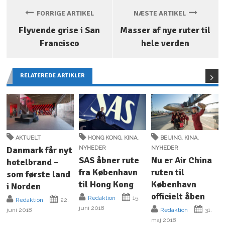
FORRIGE ARTIKEL
NÆSTE ARTIKEL
Flyvende grise i San
Masser af nye ruter til
Francisco
hele verden
RELATEREDE ARTIKLER
AKTUELT
HONG KONG
,
KINA
,
BEIJING
,
KINA
,
Danmark får nyt
NYHEDER
NYHEDER
SAS åbner rute
Nu er Air China
hotelbrand –
fra København
ruten til
som første land
til Hong Kong
København
i Norden
officielt åben
Redaktion
15.
Redaktion
22.
juni 2018
juni 2018
Redaktion
31.
maj 2018