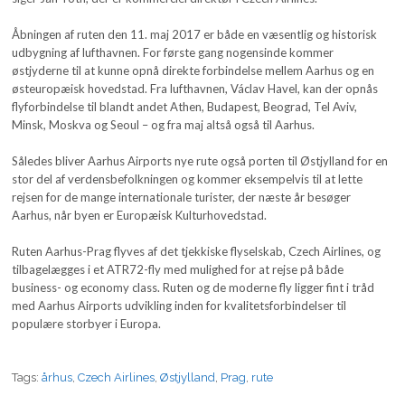
Åbningen af ruten den 11. maj 2017 er både en væsentlig og historisk
udbygning af lufthavnen. For første gang nogensinde kommer
østjyderne til at kunne opnå direkte forbindelse mellem Aarhus og en
østeuropæisk hovedstad. Fra lufthavnen, Václav Havel, kan der opnås
flyforbindelse til blandt andet Athen, Budapest, Beograd, Tel Aviv,
Minsk, Moskva og Seoul – og fra maj altså også til Aarhus.
Således bliver Aarhus Airports nye rute også porten til Østjylland for en
stor del af verdensbefolkningen og kommer eksempelvis til at lette
rejsen for de mange internationale turister, der næste år besøger
Aarhus, når byen er Europæisk Kulturhovedstad.
Ruten Aarhus-Prag flyves af det tjekkiske flyselskab, Czech Airlines, og
tilbagelægges i et ATR72-fly med mulighed for at rejse på både
business- og economy class. Ruten og de moderne fly ligger fint i tråd
med Aarhus Airports udvikling inden for kvalitetsforbindelser til
populære storbyer i Europa.
Tags:
århus
,
Czech Airlines
,
Østjylland
,
Prag
,
rute