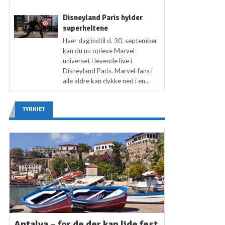
Disneyland Paris hylder
superheltene
Hver dag indtil d. 30. september
kan du nu opleve Marvel-
universet i levende live i
Disneyland Paris. Marvel-fans i
alle aldre kan dykke ned i en...
TYRKIET
Antalya – for de der kan lide fest