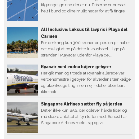
tilgængelige end der er nu. Priserne er presset
helt i bund og dine muligheder for at få fingre i...
All Inclusive: Luksus til lavpris i Playa del
Carmen
For omkring kun 300 kroner pr. person pr. nat er
det muligt at bo på dette luksushotel – lige på
stranden i Playacar udenfor Playa del...
Ryanair med endnu højere gebyrer
Her gik man og troede at Ryanair allerede var
verdensmestre i gebyrer for alverdens tænkelige
og utænkelige ting, men nej – det er åbenbart
ikke nok...
Singapore Airlines sætter fly på jorden
Det er ikke kun SAS, der oplever hårde tider og
må skære antallet af fly i luften ned. Senest har
Singapore Airlines meldt sig og vil...