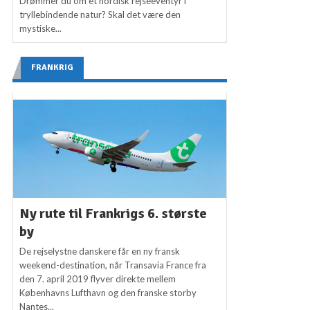
Drømmer du om et nordisk rejseeventyr i
tryllebindende natur? Skal det være den
mystiske...
FRANKRIG
Ny rute til Frankrigs 6. største
by
De rejselystne danskere får en ny fransk
weekend-destination, når Transavia France fra
den 7. april 2019 flyver direkte mellem
Københavns Lufthavn og den franske storby
Nantes...