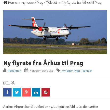
Home
»
nyheder
•
Prag
•
Tjekkiet
» Ny flyrute fra Århus til Prag
Ny flyrute fra Århus til Prag
Redaktion
7. december 2016
nyheder
,
Prag
,
Tjekkiet
DEL PÅ
Aarhus Airport har tiltrukket en ny, betydningsfuld rute, der sætter