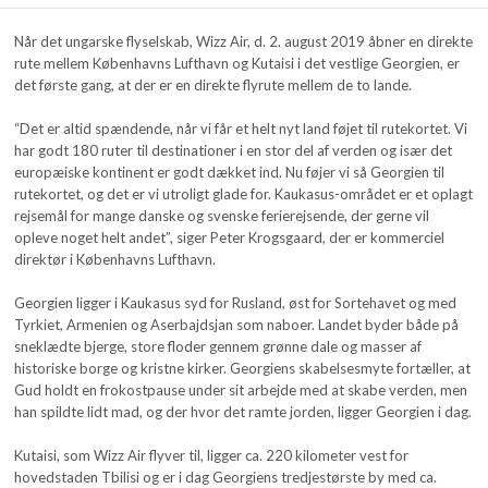
Når det ungarske flyselskab, Wizz Air, d. 2. august 2019 åbner en direkte
rute mellem Københavns Lufthavn og Kutaisi i det vestlige Georgien, er
det første gang, at der er en direkte flyrute mellem de to lande.
“Det er altid spændende, når vi får et helt nyt land føjet til rutekortet. Vi
har godt 180 ruter til destinationer i en stor del af verden og især det
europæiske kontinent er godt dækket ind. Nu føjer vi så Georgien til
rutekortet, og det er vi utroligt glade for. Kaukasus-området er et oplagt
rejsemål for mange danske og svenske ferierejsende, der gerne vil
opleve noget helt andet”, siger Peter Krogsgaard, der er kommerciel
direktør i Københavns Lufthavn.
Georgien ligger i Kaukasus syd for Rusland, øst for Sortehavet og med
Tyrkiet, Armenien og Aserbajdsjan som naboer. Landet byder både på
sneklædte bjerge, store floder gennem grønne dale og masser af
historiske borge og kristne kirker. Georgiens skabelsesmyte fortæller, at
Gud holdt en frokostpause under sit arbejde med at skabe verden, men
han spildte lidt mad, og der hvor det ramte jorden, ligger Georgien i dag.
Kutaisi, som Wizz Air flyver til, ligger ca. 220 kilometer vest for
hovedstaden Tbilisi og er i dag Georgiens tredjestørste by med ca.