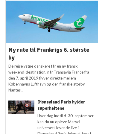
Ny rute til Frankrigs 6. største
by
De rejselystne danskere får en ny fransk
weekend-destination, når Transavia France fra
den 7. april 2019 flyver direkte mellem
Københavns Lufthavn og den franske storby
Nantes...
Disneyland Paris hylder
superheltene
Hver dag indtil d. 30. september
kan du nu opleve Marvel-
universet i levende live i
Disneyland Paris. Marvel-fans i