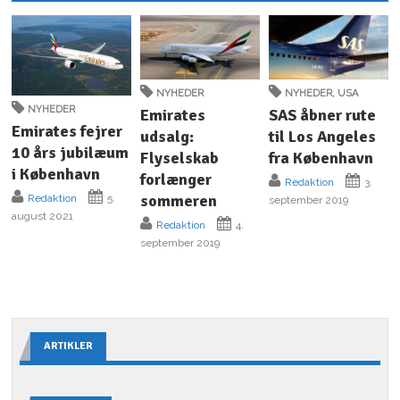
NYHEDER
NYHEDER
,
USA
NYHEDER
Emirates
SAS åbner rute
Emirates fejrer
udsalg:
til Los Angeles
10 års jubilæum
Flyselskab
fra København
i København
forlænger
Redaktion
3.
sommeren
Redaktion
5.
september 2019
august 2021
Redaktion
4.
september 2019
ARTIKLER