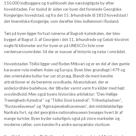
150.000 indbyggere og traditionelt den næstvigtigste by efter
hovedstaden. For tusind år siden var byen det forenede Georgiske
Kongeriges hovedstad, og fra det 15. århundrede til 1810 hovedstad i
det Imeretiske Kongerige, som derefter blev indlemmet i Rusland.
Tæt på byen ligger fortsat ruinerne af Bagrati-katedralen, der blev
bygget af Bagrat 3. af Georgien i det 11. århundrede og Gelati-klostret
nogle få kilometer øst for byen er på UNESCOs liste over
verdensarvsområder. Så der er masser af historie og natur i området.
Hovedstaden Tbilisi ligger ved floden Mtkvari og er en del af den gamle
karavane-rute mellem Asien og Europa. Byen blev grundlagt i 479 og
den orientalske kultur har sat sit præg. Blandt de mest kendte
attraktioner er de berømte svovlbade, Abanotubani, der er
underjordiske badehuse, der tilbyder varmt varm fra kilder med højt
svovlindhold. Men også byens historiske arkitektur: “Den Hellige
Treenigheds Katedral ” og “Tbilisi Sioni katedral”, “Frihedspladsen”,
“Rustaveliavenue” og “Agmasjenebelisavenuen”, det middelalderlige
Narikala fort, og det georgiske nationalmuseum besøges hvert år af
mange turister. Byen byder naturligvis også på store markeder og
moderne caféer, som kendes fra andre europæiske storbyer.