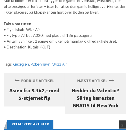
Kun få kilometer fra Tbilisi ligger den gamle hovedstad, Mtskheta, der
ofte besøges af turister – især for at se den gamle hellige Jvari-kirke, der
ligger placeret på klippekanten højt over ﬂoden og byen.
Fakta om ruten
• Flyselskab: Wizz Air
• Flytype: Airbus A320 med plads til 186 passagerer
• Antal flyvninger: 2 gange om ugen på mandag og fredag hele året.
• Destination: Kutaisi (KUT)
Tags:
Georgien
,
København
,
Wizz Air
FORRIGE ARTIKEL
NÆSTE ARTIKEL
Asien fra 3.142,- med
Hedder du Valentin?
5-stjernet fly
Så tag kæresten
GRATIS til New York
RELATEREDE ARTIKLER