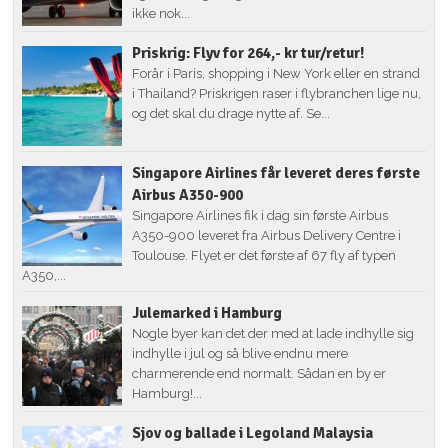
ikke nok...
Priskrig: Flyv for 264,- kr tur/retur!
Forår i Paris, shopping i New York eller en strand
i Thailand? Priskrigen raser i flybranchen lige nu,
og det skal du drage nytte af. Se...
Singapore Airlines får leveret deres første
Airbus A350-900
Singapore Airlines fik i dag sin første Airbus
A350-900 leveret fra Airbus Delivery Centre i
Toulouse. Flyet er det første af 67 fly af typen
A350,...
Julemarked i Hamburg
Nogle byer kan det der med at lade indhylle sig
indhylle i jul og så blive endnu mere
charmerende end normalt. Sådan en by er
Hamburg!...
Sjov og ballade i Legoland Malaysia