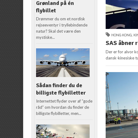
Grønland på én
flybillet
Drømmer du om et nordisk
rejseeventyr i tryllebindende
natur? Skal det være den
HONG KONG
,
KI
mystiske...
SAS åbner r
Der er for alvor k
dansk-kinesiske tu
Sådan finder du de
billigste flybilletter
Internettet flyder over af “gode
råd” om hvordan du finder de
billigste flybilletter, men...