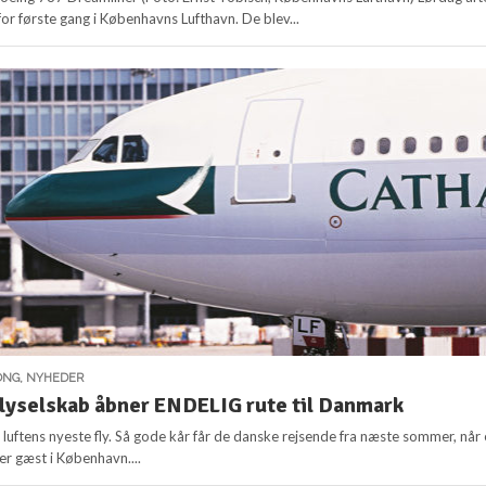
for første gang i Københavns Lufthavn. De blev...
ONG
,
NYHEDER
flyselskab åbner ENDELIG rute til Danmark
luftens nyeste fly. Så gode kår får de danske rejsende fra næste sommer, når 
ver gæst i København....