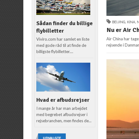
Sådan finder du billige
BEIJING
,
KINA
,
Nu er Air Ch
flybilletter
Air China har taget
Viviro.com har samlet en liste
rejsende i Danmar
med gode råd til at finde de
billigste flybilletter....
Hvad er afbudsrejser
I mange år har man arbejdet
med begrebet afbudsrejser i
rejsebranchen, men findes de...
UDVALGTE