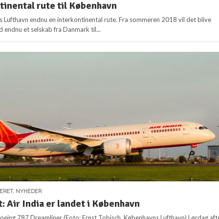
tinental rute til København
 Lufthavn endnu en interkontinental rute. Fra sommeren 2018 vil det blive
d endnu et selskab fra Danmark til...
SERET
,
NYHEDER
: Air India er landet i København
a Boeing 787 Dreamliner (Foto: Ernst Tobisch, Københavns Lufthavn) Lørdag aft