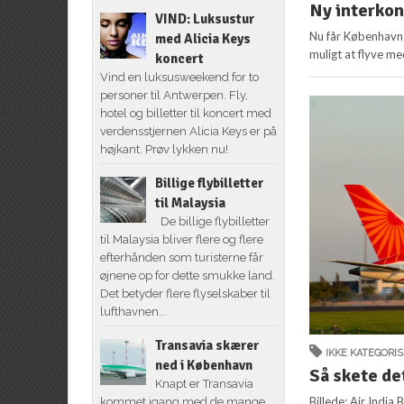
Ny interkon
VIND: Luksustur
Nu får Københavns
med Alicia Keys
muligt at flyve me
koncert
Vind en luksusweekend for to
personer til Antwerpen. Fly,
hotel og billetter til koncert med
verdensstjernen Alicia Keys er på
højkant. Prøv lykken nu!
Billige flybilletter
til Malaysia
De billige flybilletter
til Malaysia bliver flere og flere
efterhånden som turisterne får
øjnene op for dette smukke land.
Det betyder flere flyselskaber til
lufthavnen...
Transavia skærer
IKKE KATEGORI
ned i København
Så skete det
Knapt er Transavia
Billede: Air Indi
kommet igang med de mange