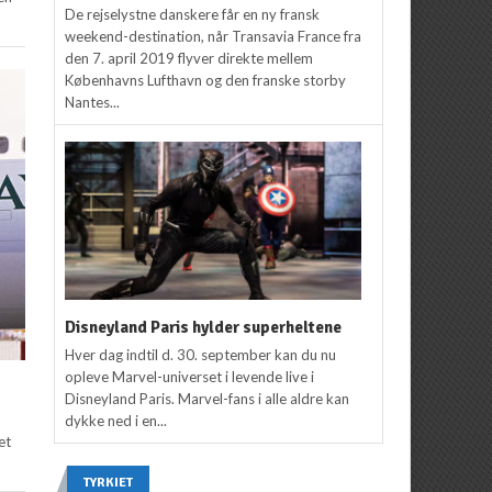
De rejselystne danskere får en ny fransk
weekend-destination, når Transavia France fra
den 7. april 2019 flyver direkte mellem
Københavns Lufthavn og den franske storby
Nantes...
Disneyland Paris hylder superheltene
Hver dag indtil d. 30. september kan du nu
opleve Marvel-universet i levende live i
Disneyland Paris. Marvel-fans i alle aldre kan
dykke ned i en...
et
TYRKIET