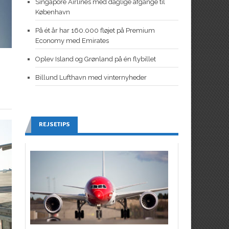
Singapore Airlines med daglige afgange til
København
På ét år har 160.000 fløjet på Premium
Economy med Emirates
Oplev Island og Grønland på én flybillet
Billund Lufthavn med vinternyheder
REJSETIPS