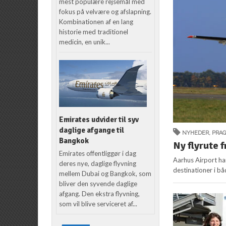
mest populære rejsemål med
fokus på velvære og afslapning.
Kombinationen af en lang
historie med traditionel
medicin, en unik...
Emirates udvider til syv
daglige afgange til
NYHEDER
,
PRA
Bangkok
Ny flyrute f
Emirates offentliggør i dag
Aarhus Airport har
deres nye, daglige flyvning
destinationer i b
mellem Dubai og Bangkok, som
bliver den syvende daglige
afgang. Den ekstra flyvning,
som vil blive serviceret af...