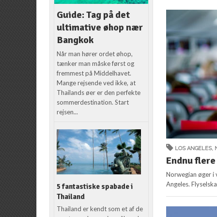
Guide: Tag på det
ultimative øhop nær
Bangkok
Når man hører ordet øhop,
tænker man måske først og
fremmest på Middelhavet.
Mange rejsende ved ikke, at
Thailands øer er den perfekte
sommerdestination. Start
rejsen...
LOS ANGELES
,
Endnu flere 
Norwegian øger i 
Angeles. Flyselska
5 fantastiske spabade i
Thailand
Thailand er kendt som et af de