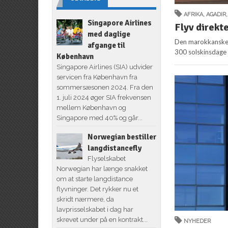
AFRIKA
,
AGADIR
Singapore Airlines
Flyv direkte
med daglige
Den marokkanske b
afgange til
300 solskinsdage 
København
Singapore Airlines (SIA) udvider
servicen fra København fra
sommersæsonen 2024. Fra den
1. juli 2024 øger SIA frekvensen
mellem København og
Singapore med 40% og går...
Norwegian bestiller
langdistancefly
Flyselskabet
Norwegian har længe snakket
om at starte langdistance
flyvninger. Det rykker nu et
skridt nærmere, da
lavprisselskabet i dag har
skrevet under på en kontrakt...
NYHEDER