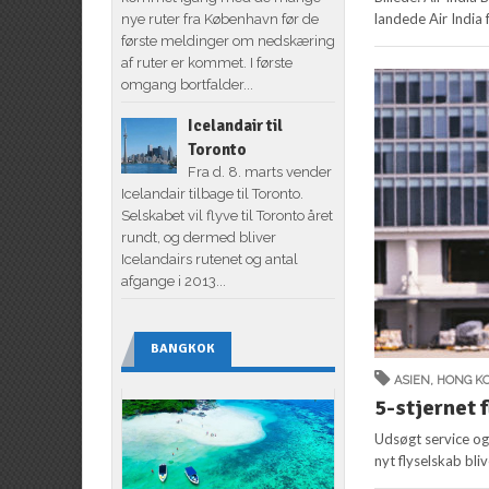
landede Air India 
nye ruter fra København før de
første meldinger om nedskæring
af ruter er kommet. I første
omgang bortfalder...
Icelandair til
Toronto
Fra d. 8. marts vender
Icelandair tilbage til Toronto.
Selskabet vil flyve til Toronto året
rundt, og dermed bliver
Icelandairs rutenet og antal
afgange i 2013...
BANGKOK
ASIEN
,
HONG K
5-stjernet 
Udsøgt service og 
nyt flyselskab bli