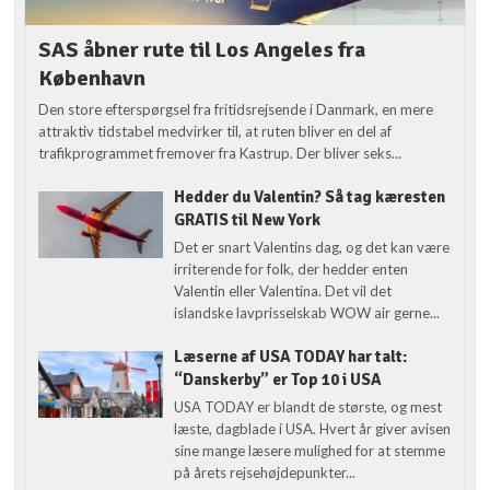
SAS åbner rute til Los Angeles fra
København
Den store efterspørgsel fra fritidsrejsende i Danmark, en mere
attraktiv tidstabel medvirker til, at ruten bliver en del af
trafikprogrammet fremover fra Kastrup. Der bliver seks...
Hedder du Valentin? Så tag kæresten
GRATIS til New York
Det er snart Valentins dag, og det kan være
irriterende for folk, der hedder enten
Valentin eller Valentina. Det vil det
islandske lavprisselskab WOW air gerne...
Læserne af USA TODAY har talt:
“Danskerby” er Top 10 i USA
USA TODAY er blandt de største, og mest
læste, dagblade i USA. Hvert år giver avisen
sine mange læsere mulighed for at stemme
på årets rejsehøjdepunkter...