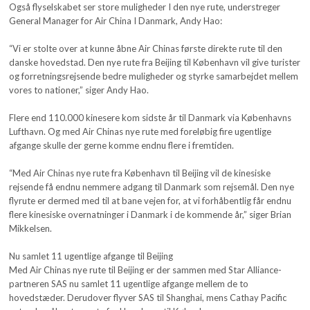
Også flyselskabet ser store muligheder I den nye rute, understreger
General Manager for Air China I Danmark, Andy Hao:
“Vi er stolte over at kunne åbne Air Chinas første direkte rute til den
danske hovedstad. Den nye rute fra Beijing til København vil give turister
og forretningsrejsende bedre muligheder og styrke samarbejdet mellem
vores to nationer,” siger Andy Hao.
Flere end 110.000 kinesere kom sidste år til Danmark via Københavns
Lufthavn. Og med Air Chinas nye rute med foreløbig fire ugentlige
afgange skulle der gerne komme endnu flere i fremtiden.
“Med Air Chinas nye rute fra København til Beijing vil de kinesiske
rejsende få endnu nemmere adgang til Danmark som rejsemål. Den nye
flyrute er dermed med til at bane vejen for, at vi forhåbentlig får endnu
flere kinesiske overnatninger i Danmark i de kommende år,” siger Brian
Mikkelsen.
Nu samlet 11 ugentlige afgange til Beijing
Med Air Chinas nye rute til Beijing er der sammen med Star Alliance-
partneren SAS nu samlet 11 ugentlige afgange mellem de to
hovedstæder. Derudover flyver SAS til Shanghai, mens Cathay Pacific