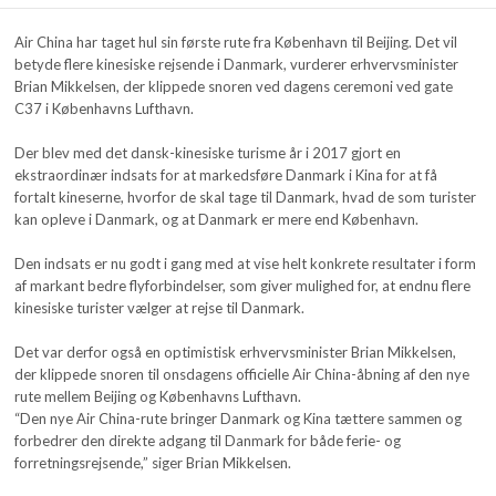
Air China har taget hul sin første rute fra København til Beijing. Det vil
betyde flere kinesiske rejsende i Danmark, vurderer erhvervsminister
Brian Mikkelsen, der klippede snoren ved dagens ceremoni ved gate
C37 i Københavns Lufthavn.
Der blev med det dansk-kinesiske turisme år i 2017 gjort en
ekstraordinær indsats for at markedsføre Danmark i Kina for at få
fortalt kineserne, hvorfor de skal tage til Danmark, hvad de som turister
kan opleve i Danmark, og at Danmark er mere end København.
Den indsats er nu godt i gang med at vise helt konkrete resultater i form
af markant bedre flyforbindelser, som giver mulighed for, at endnu flere
kinesiske turister vælger at rejse til Danmark.
Det var derfor også en optimistisk erhvervsminister Brian Mikkelsen,
der klippede snoren til onsdagens officielle Air China-åbning af den nye
rute mellem Beijing og Københavns Lufthavn.
“Den nye Air China-rute bringer Danmark og Kina tættere sammen og
forbedrer den direkte adgang til Danmark for både ferie- og
forretningsrejsende,” siger Brian Mikkelsen.