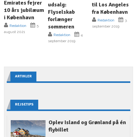
Emirates fejrer
udsalg:
til Los Angeles
10 års jubilæum
Flyselskab
fra København
i København
forlænger
Redaktion
3.
sommeren
Redaktion
5.
september 2019
august 2021
Redaktion
4.
september 2019
ARTIKLER
REJSETIPS
Oplev Island og Grønland på én
flybillet