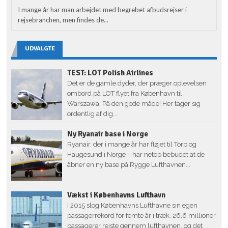
I mange år har man arbejdet med begrebet afbudsrejser i
rejsebranchen, men findes de...
UDVALGTE
TEST: LOT Polish Airlines
Det er de gamle dyder, der præger oplevelsen
ombord på LOT flyet fra København til
Warszawa. På den gode måde! Her tager sig
ordentlig af dig...
Ny Ryanair base i Norge
Ryanair, der i mange år har fløjet til Torp og
Haugesund i Norge – har netop bebudet at de
åbner en ny base på Rygge Lufthavnen...
Vækst i Københavns Lufthavn
I 2015 slog Københavns Lufthavne sin egen
passagerrekord for femte år i træk. 26,6 millioner
passagerer rejste gennem lufthavnen, og det