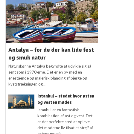
Antalya – for de der kan lide fest
og smuk natur
Naturskønne Antalya begyndte at udvikle sig så
sent som i 1970’erne. Det er en by med en
enestående og malerisk blanding af bjerge og
kyststrækninger, og...
Istanbul – stedet hvor østen
og vesten mødes
Istanbul er en fantastisk
kombination af øst og vest. Det
er det perfekte sted at opleve
det moderne liv tilsat et strejf af
østens mystik.