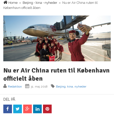
Home
»
Beijing
•
kina
•
nyheder
» Nu er Air China ruten til
København officielt åben
Nu er Air China ruten til København
officielt åben
Redaktion
31. maj 2018
Beijing
,
kina
,
nyheder
DEL PÅ