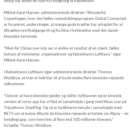
netop har åbnet en rute fra Hongkong til København.
Mikkel Aarø-Hansen, administrerende direktør i Wonderful
Copenhagen, hvor det fælles ruteudviklingsprogram Global Connected
er forankret, understreger, at mange gode kræfter har arbejdet for at
tiltrække nye flyafgange til og fra Kina i forbindelse med det dansk-
kinesiske turismeår.
“Med Air Chinas nye rute ser vi endnu et resultat af en stærk, fælles
indsats af ministerier, organisationer og Københavns Lufthavn,” siger
Mikkel Aarø-Hansen.
I Københavns Lufthavn siger administrerende direktør Thomas
Woldbye, at man er helt klar til at byde endnu flere kinesiske rejsende
velkommen.
“Udover at have kinesiske guider og skilte i lufthavnen og en kinesisk
version af vores app har vi fået et samarbejde i gang med Kinas svar på
Tripadvisor, DianPing. Og så er butikkerne herude i samarbejde med
NETS om at kunne tilbyde de kinesiske rejsende at betale via Alipay – en
betalingsapp, som benyttes af flere end 500 millioner kinesere,”
fortæller Thomas Woldbye.