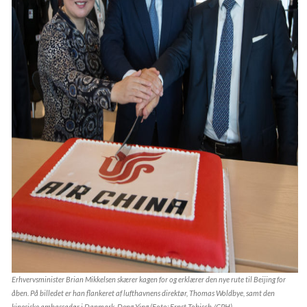
Erhvervsminister Brian Mikkelsen skærer kagen for og erklærer den nye rute til Beijing for
åben. På billedet er han flankeret af lufthavnens direktør, Thomas Woldbye, samt den
kinesiske ambassadør i Danmark, Deng Ying (Foto: Ernst Tobisch /CPH)