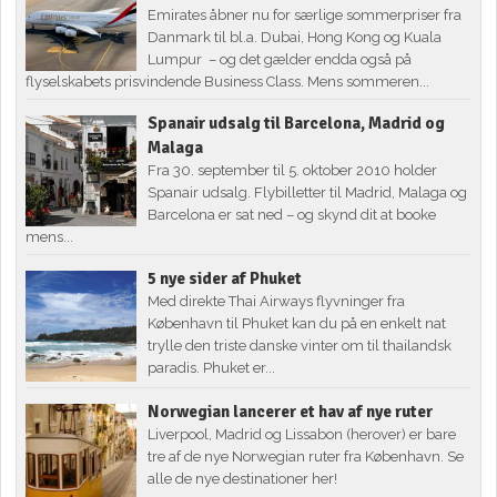
Emirates åbner nu for særlige sommerpriser fra
Danmark til bl.a. Dubai, Hong Kong og Kuala
Lumpur – og det gælder endda også på
flyselskabets prisvindende Business Class. Mens sommeren...
Spanair udsalg til Barcelona, Madrid og
Malaga
Fra 30. september til 5. oktober 2010 holder
Spanair udsalg. Flybilletter til Madrid, Malaga og
Barcelona er sat ned – og skynd dit at booke
mens...
5 nye sider af Phuket
Med direkte Thai Airways flyvninger fra
København til Phuket kan du på en enkelt nat
trylle den triste danske vinter om til thailandsk
paradis. Phuket er...
Norwegian lancerer et hav af nye ruter
Liverpool, Madrid og Lissabon (herover) er bare
tre af de nye Norwegian ruter fra København. Se
alle de nye destinationer her!