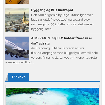
Hyggelig og lille metropol
Den 800 år gamle by, Riga, kunne igen stolt
lade sig kalde ‘hovedstad’, da Letland blev
uafhængigt i 1991. Baltikums største by er en
hyggelig, men...
AIR FRANCE og KLM holder “Verden er
din” udsalg
Air France og KLM har lanceret en stor
tilbudskampagne med billige flybilletter til hele
verden. Priserne starter ved 745 kroner tur/retur
– se de gode tilbud...
BANGKOK