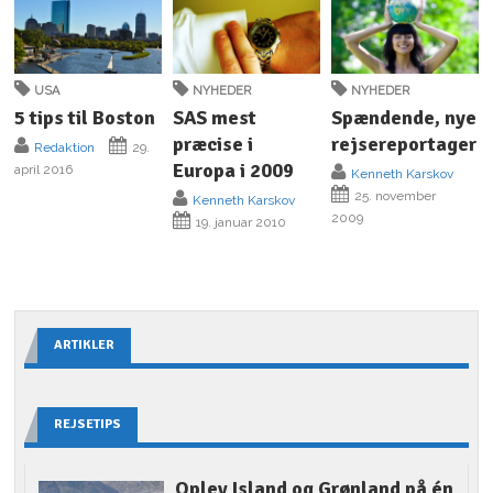
USA
NYHEDER
NYHEDER
5 tips til Boston
SAS mest
Spændende, nye
præcise i
rejsereportager
Redaktion
29.
Europa i 2009
april 2016
Kenneth Karskov
25. november
Kenneth Karskov
2009
19. januar 2010
ARTIKLER
REJSETIPS
Oplev Island og Grønland på én