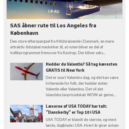
SAS åbner rute til Los Angeles fra
København
Den store efterspørgsel fra fritidsrejsende i Danmark, en mere
attraktiv tidstabel medvirker til, at ruten bliver en del af
trafikprogrammet fremover fra Kastrup. Der bliver seks...
Hedder du Valentin? Så tag kæresten
GRATIS til New York
Det er snart Valentins dag, og det kan være
irriterende for folk, der hedder enten
Valentin eller Valentina. Det vil det
islandske lavprisselskab WOW air gerne...
Læserne af USA TODAY har talt:
“Danskerby” er Top 10 i USA
USA TODAY er blandt de største, og mest
læste, dagblade i USA. Hvert år giver avisen