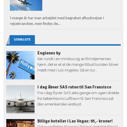
I mange år har man arbejdet med begrebet afbudsrejser i
rejsebranchen, men findes de...
UDVALGTE
Englenes by
Kør rundt i en minibus og se filmstjernernes
hjem, det er et at de mange tilbud turisten bliver
mødt med i Los Angeles. Gå en tur...
I dag åbner SAS ruten til San Fransisco
Fra i dag flyver SAS seks gange om ugen direkte
fra Københavns Lufthavn til San Francisco på
den amerikanske vestkyst.
Billige hoteller i Las Vegas: 95,- kroner!
Det overdådige "Ceasar’s Palace", hotellet "Paris"