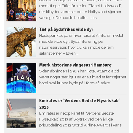
med sit eget Eiffeltårn eller "Planet Hollywood",
der tilbyder værelser der er Hollywood stjerner
værdige. De bedste hoteller i Las...
Tæt på Sydafrikas vilde dyr
Højdepunktet på enhver rejse til Afrika er mødet
med de vilde dyr. Sydafrika er rig på
naturreservater, hvor du kan møde de fem
safaristjerner – løven,...
Mærk historiens vingesus i Hamburg
Siden åbningen i 1909 har Hotel Atlantic altid
været noget særligt. Her er alt hvad et femstjernet
hotel skal kunne byde på i form af lækre...
Emirates er ’Verdens Bedste Flyselskab’
2013
Emirates er netop kåret til ’Verdens Bedste
Flyselskab’ 2013 af Skytrax ved den årlige
prisuddeling 2013 World Airline Awards i Paris.