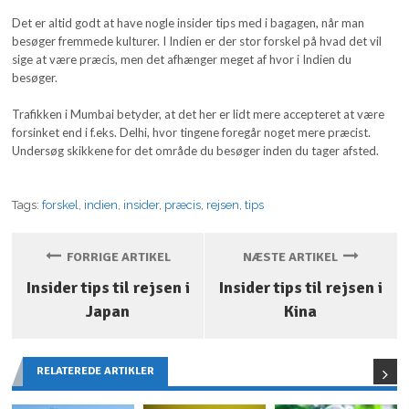
Det er altid godt at have nogle insider tips med i bagagen, når man
besøger fremmede kulturer. I Indien er der stor forskel på hvad det vil
sige at være præcis, men det afhænger meget af hvor i Indien du
besøger.
Trafikken i Mumbai betyder, at det her er lidt mere accepteret at være
forsinket end i f.eks. Delhi, hvor tingene foregår noget mere præcist.
Undersøg skikkene for det område du besøger inden du tager afsted.
Tags:
forskel
,
indien
,
insider
,
præcis
,
rejsen
,
tips
FORRIGE ARTIKEL
NÆSTE ARTIKEL
Insider tips til rejsen i
Insider tips til rejsen i
Japan
Kina
RELATEREDE ARTIKLER