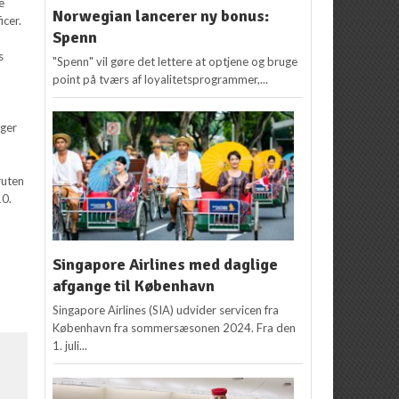
e
Norwegian lancerer ny bonus:
icer.
Spenn
s
"Spenn" vil gøre det lettere at optjene og bruge
point på tværs af loyalitetsprogrammer,...
iger
ruten
10.
Singapore Airlines med daglige
afgange til København
Singapore Airlines (SIA) udvider servicen fra
København fra sommersæsonen 2024. Fra den
1. juli...