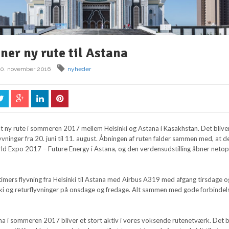
ner ny rute til Astana
10. november 2016
nyheder
lt ny rute i sommeren 2017 mellem Helsinki og Astana i Kasakhstan. Det blive
yvninger fra 20. juni til 11. august. Åbningen af ruten falder sammen med, at de
d Expo 2017 – Future Energy i Astana, og den verdensudstilling åbner netop i
 timers flyvning fra Helsinki til Astana med Airbus A319 med afgang tirsdage o
nki og returflyvninger på onsdage og fredage. Alt sammen med gode forbindel
ana i sommeren 2017 bliver et stort aktiv i vores voksende rutenetværk. Det b