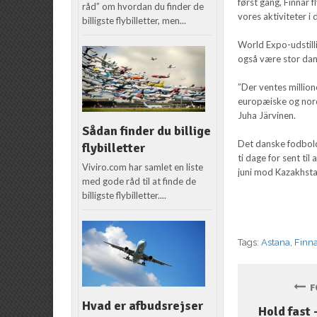
først gang, Finnar f
råd” om hvordan du finder de
vores aktiviteter i 
billigste flybilletter, men...
World Expo-udstilli
også være stor dan
”Der ventes million
europæiske og norda
Juha Järvinen.
Sådan finder du billige
Det danske fodbold
flybilletter
ti dage for sent ti
Viviro.com har samlet en liste
juni mod Kazakhstan
med gode råd til at finde de
billigste flybilletter....
Tags:
Astana
,
Finna
FO
Hvad er afbudsrejser
Hold fast –