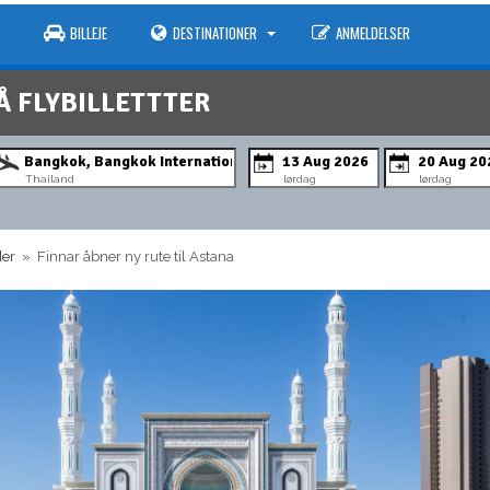
BILLEJE
DESTINATIONER
ANMELDELSER
Å FLYBILLETTTER
Thailand
lørdag
lørdag
der
» Finnar åbner ny rute til Astana