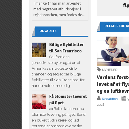
I mange år har man arbejdet
fl
med begrebet afbudsrejser i
rejsebranchen, men findes de...
RELATEREDE A
UDVALGTE
Billige flybilletter
til San Fransisco
Californiens
fjerdestørste by er også en af
Amerikas smukkeste. Grib
NYHEDER
chancen og søg et par billige
Verdens først
flybilletter til San Francisco, for
lavet af et fl
har du heldet med dig,...
og en lufthav
Få blomster leveret
Redaktion
9
på flyet
2018
airBaltic lancerer nu
blomsterlevering på flyet. Send
en buket til din kære, og lad
personalet ombord overraske