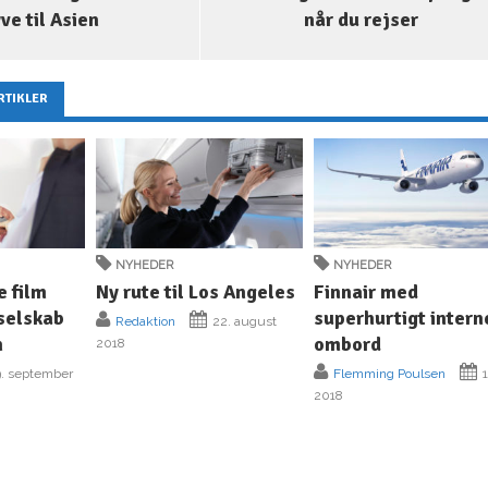
yve til Asien
når du rejser
RTIKLER
NYHEDER
NYHEDER
e film
Ny rute til Los Angeles
Finnair med
yselskab
superhurtigt intern
Redaktion
22. august
n
ombord
2018
. september
Flemming Poulsen
1
2018