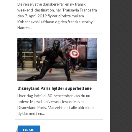
De rejselystne danskere får en ny fransk
weekend-destination, når Transavia France fra
den 7. april 2019 flyver direkte mellem
Københavns Lufthavn og den franske storby
Nantes...
Disneyland Paris hylder superheltene
Hver dag indtil d. 30. september kan du nu
opleve Marvel-universet i levende live i
Disneyland Paris. Marvel-fans i alle aldre kan
dykke ned i en...
TYRKIET