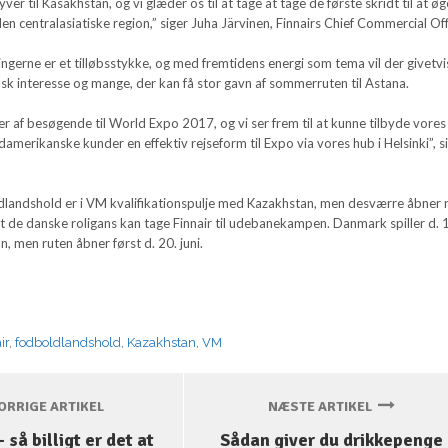
lyver til Kasakhstan, og vi glæder os til at tage at tage de første skridt til at øg
den centralasiatiske region,” siger Juha Järvinen, Finnairs Chief Commercial Off
ngerne er et tilløbsstykke, og med fremtidens energi som tema vil der givetvi
sk interesse og mange, der kan få stor gavn af sommerruten til Astana.
er af besøgende til World Expo 2017, og vi ser frem til at kunne tilbyde vores
merikanske kunder en effektiv rejseform til Expo via vores hub i Helsinki”, s
landshold er i VM kvalifikationspulje med Kazakhstan, men desværre åbner 
l at de danske roligans kan tage Finnair til udebanekampen. Danmark spiller d. 
, men ruten åbner først d. 20. juni.
ir
,
fodboldlandshold
,
Kazakhstan
,
VM
RRIGE ARTIKEL
NÆSTE ARTIKEL
 så billigt er det at
Sådan giver du drikkepenge