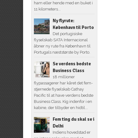
ham eller hende med en buket i
11 kilometers...
Ny flyrute:
København til Porto
Det portugisiske
flyselskab SATA Internacional
åbner ny rute fra København til
Portugals næststørste by Porto.
Se verdens bedste
Business Class
18 millioner
flypassagerer har kåret det fem-
stjernede flyselskab Cathay
Pacific til at have verdens bedste
Business Class. Kig indenfor i en
kabine, der tilbyder en hidtil...
Fem ting du skal se i
Delhi
Indiens hovedstad er