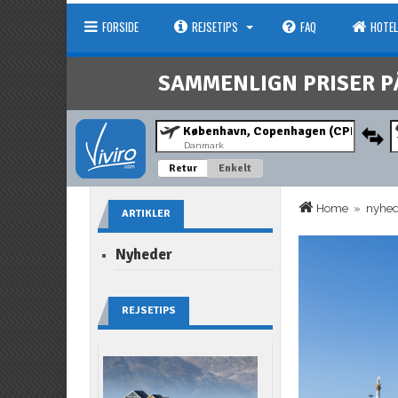
FORSIDE
REJSETIPS
FAQ
HOTEL
SAMMENLIGN PRISER P
Danmark
Retur
Enkelt
Home
»
nyhe
ARTIKLER
Nyheder
REJSETIPS