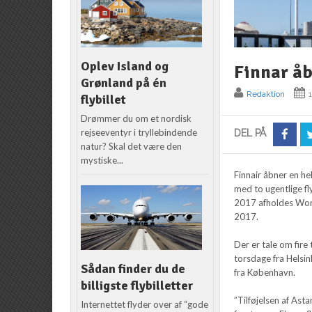
Oplev Island og
Finnar åb
Grønland på én
Redaktion
flybillet
Drømmer du om et nordisk
rejseeventyr i tryllebindende
DEL PÅ
natur? Skal det være den
mystiske...
Finnair åbner en he
med to ugentlige fl
2017 afholdes Worl
2017.
Der er tale om fire
torsdage fra Helsi
Sådan finder du de
fra København.
billigste flybilletter
”Tilføjelsen af Ast
Internettet flyder over af “gode