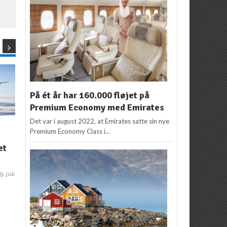
På ét år har 160.000 fløjet på
Premium Economy med Emirates
Det var i august 2022, at Emirates satte sin nye
ASIEN
,
KINA
,
NYHEDER
ASTANA
,
DESTINATIONER
,
Premium Economy Class i...
Finnair åbner rute til
KASAKHSTAN
F
Er denne hovedstad
et
Kinas “sydlige
det nye Dubai?
hovedstad”
Redaktion
17. juni 2017
2
9. juli
Redaktion
31. august
2017