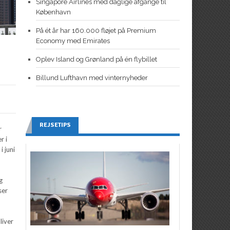
Singapore Airlines med daglige afgange til
København
På ét år har 160.000 fløjet på Premium
Economy med Emirates
Oplev Island og Grønland på én flybillet
Billund Lufthavn med vinternyheder
REJSETIPS
r
r i
 juni
g
ser
liver