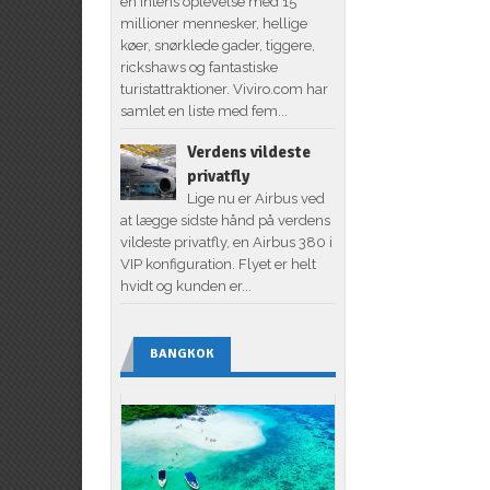
en intens oplevelse med 15
millioner mennesker, hellige
køer, snørklede gader, tiggere,
rickshaws og fantastiske
turistattraktioner. Viviro.com har
samlet en liste med fem...
Verdens vildeste
privatfly
Lige nu er Airbus ved
at lægge sidste hånd på verdens
vildeste privatfly, en Airbus 380 i
VIP konfiguration. Flyet er helt
hvidt og kunden er...
BANGKOK