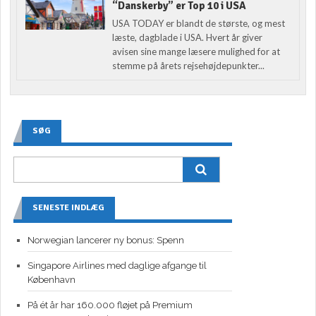
“Danskerby” er Top 10 i USA
USA TODAY er blandt de største, og mest
læste, dagblade i USA. Hvert år giver
avisen sine mange læsere mulighed for at
stemme på årets rejsehøjdepunkter...
SØG
SENESTE INDLÆG
Norwegian lancerer ny bonus: Spenn
Singapore Airlines med daglige afgange til
København
På ét år har 160.000 fløjet på Premium