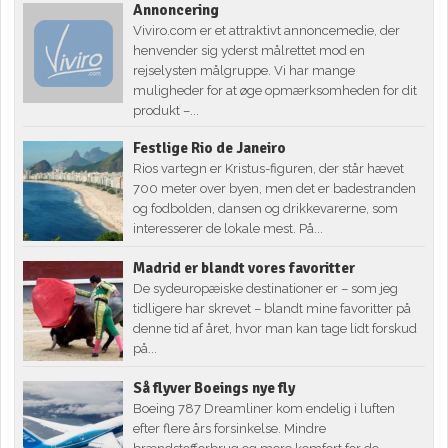
Annoncering
Viviro.com er et attraktivt annoncemedie, der
henvender sig yderst målrettet mod en
rejselysten målgruppe. Vi har mange
muligheder for at øge opmærksomheden for dit
produkt –...
Festlige Rio de Janeiro
Rios vartegn er Kristus-figuren, der står hævet
700 meter over byen, men det er badestranden
og fodbolden, dansen og drikkevarerne, som
interesserer de lokale mest. På...
Madrid er blandt vores favoritter
De sydeuropæiske destinationer er – som jeg
tidligere har skrevet – blandt mine favoritter på
denne tid af året, hvor man kan tage lidt forskud
på...
Så flyver Boeings nye fly
Boeing 787 Dreamliner kom endelig i luften
efter flere års forsinkelse. Mindre