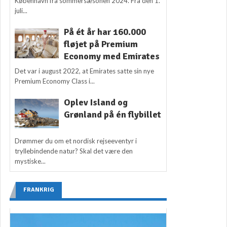
København fra sommersæsonen 2024. Fra den 1.
juli...
På ét år har 160.000
fløjet på Premium
Economy med Emirates
Det var i august 2022, at Emirates satte sin nye
Premium Economy Class i...
Oplev Island og
Grønland på én flybillet
Drømmer du om et nordisk rejseeventyr i
tryllebindende natur? Skal det være den
mystiske...
FRANKRIG