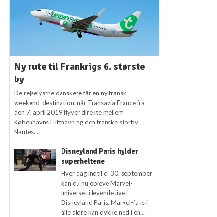
Ny rute til Frankrigs 6. største
by
De rejselystne danskere får en ny fransk
weekend-destination, når Transavia France fra
den 7. april 2019 flyver direkte mellem
Københavns Lufthavn og den franske storby
Nantes...
Disneyland Paris hylder
superheltene
Hver dag indtil d. 30. september
kan du nu opleve Marvel-
universet i levende live i
Disneyland Paris. Marvel-fans i
alle aldre kan dykke ned i en...