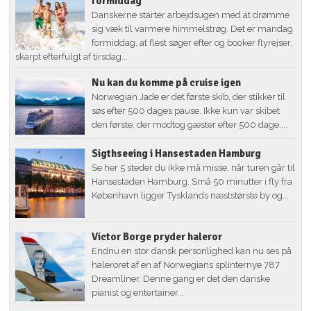
formiddag
Danskerne starter arbejdsugen med at drømme
sig væk til varmere himmelstrøg. Det er mandag
formiddag, at flest søger efter og booker flyrejser,
skarpt efterfulgt af tirsdag...
Nu kan du komme på cruise igen
Norwegian Jade er det første skib, der stikker til
søs efter 500 dages pause. Ikke kun var skibet
den første, der modtog gæster efter 500 dage,...
Sigthseeing i Hansestaden Hamburg
Se her 5 steder du ikke må misse, når turen går til
Hansestaden Hamburg. Små 50 minutter i fly fra
København ligger Tysklands næststørste by og...
Victor Borge pryder haleror
Endnu en stor dansk personlighed kan nu ses på
haleroret af en af Norwegians splinternye 787
Dreamliner. Denne gang er det den danske
pianist og entertainer...