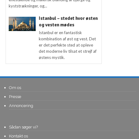
kyststrækninger, og...
Istanbul – stedet hvor østen
og vesten mødes
Istanbul er en fantastisk
kombination af øst og vest. Det
er det perfekte sted at opleve
det moderne liv tilsat et strejf af
østens mystik.
Om os
Presse
Annoncering
Sådan søger vi?
Kontakt os