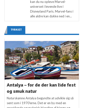
kan du nu opleve Marvel-
universet i levende live i
Disneyland Paris. Marvel-fans i
alle aldre kan dykke ned i en...
TYRKIET
Antalya – for de der kan lide fest
og smuk natur
Naturskønne Antalya begyndte at udvikle sig så
sent som i 1970’erne. Det er en by med en
enestående og malerisk blanding af bjerge og