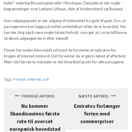
huller” omkring Biscaybugten eller i Nordsøen. Desuden er der nogle
begrænsninger over Letland, Lithaun, dele af Hviderusland og Rusland.
Som udgangspunkt er der adgang til internettet fra gate til gate. Dvs. at
passagererne kan logge på nettet umiddelbart efter de er boarded. Her
kan der dog også være nogle lokale forhold, som gør at i visse lufthavne,
så åbnes adgangen først efter takeoff.
Finnair har endnu ikke meldt ud hvad de forventer at opkræve for
brugen af internet ombord. Det forventer de at gøre i løbet af efteråret.
Men i det første to måneder er det ihvertfald gratis for alle passagerer.
Tags:
Finnair
,
Internet
,
wifi
FORRIGE ARTIKEL
NÆSTE ARTIKEL
Nu kommer
Emirates forlænger
Skandinaviens første
ferien med
rute til overset
sommerpriser
europæisk hovedstad