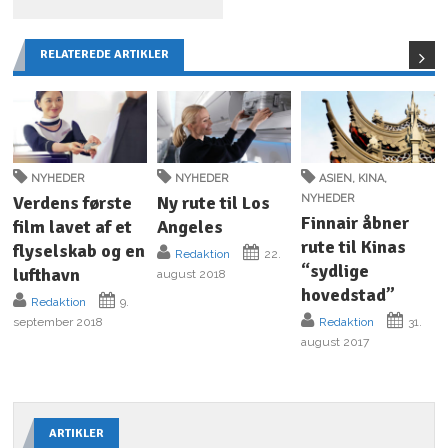
RELATEREDE ARTIKLER
NYHEDER
NYHEDER
ASIEN
,
KINA
,
Verdens første
Ny rute til Los
NYHEDER
Finnair åbner
film lavet af et
Angeles
rute til Kinas
flyselskab og en
Redaktion
22.
“sydlige
lufthavn
august 2018
hovedstad”
Redaktion
9.
september 2018
Redaktion
31.
august 2017
ARTIKLER