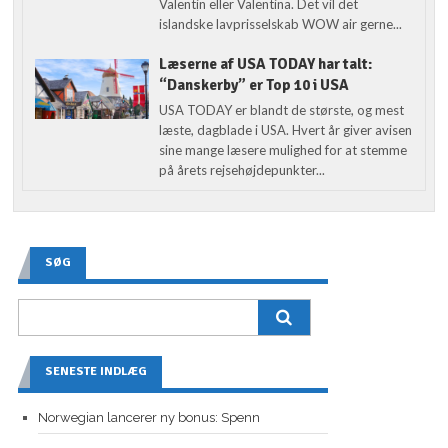
Valentin eller Valentina. Det vil det
islandske lavprisselskab WOW air gerne...
Læserne af USA TODAY har talt:
“Danskerby” er Top 10 i USA
USA TODAY er blandt de største, og mest
læste, dagblade i USA. Hvert år giver avisen
sine mange læsere mulighed for at stemme
på årets rejsehøjdepunkter...
SØG
SENESTE INDLÆG
Norwegian lancerer ny bonus: Spenn