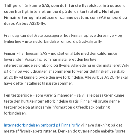
Tidligere i år kunne SAS, som detr første flyselskab, introducere
superhurtigt internet ombord på deres kortrutefly. Nu følger
Finnair efter og introducerer samme system, som SAS ombord på
deres Airbus A320-fly.
Fra i dag kan de første passagerer hos Finnair opleve deres nye – og
lynhurtige – internetforbindelser ombord på udvalgte fly.
Finnair – har ligesom SAS – indgået en aftale med den californiske
leverandør, Viasat Inc, som har installeret den hurtige
internetforbindelse ombord på flyene. Allerede nu er der installeret WiFi
på 6 fly og ved udgangen af sommeren forventer det finske flyselskab,
at 20 fly vil kunne tilbyde den nye forbindelse. Alle Airbus A320-fly skal
have dette installeret til næste sommer.
I en testperiode – som varer 2 måneder – så vil alle passagerer kunne
teste den hurtige internetforbindelse gratis. Finnair vil bruge denne
testperiode på at indsamle information og feedback omkring
forbindelsen.
Internetforbindelsen ombord på Finnairs fly
vil have dækning på det
meste af flyselskabets rutenet. Der kan dog være nogle enkelte “sorte